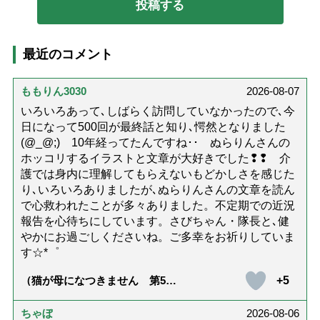
最近のコメント
ももりん3030
2026-08-07
いろいろあって､しばらく訪問していなかったので､今
日になって500回が最終話と知り､愕然となりました
(@_@;) 10年経ってたんですね･･ ぬらりんさんの
ホッコリするイラストと文章が大好きでした❢❢ 介
護では身内に理解してもらえないもどかしさを感じた
り､いろいろありましたが､ぬらりんさんの文章を読ん
で心救われたことが多々ありました。不定期での近況
報告を心待ちにしています。さびちゃん・隊長と､健
やかにお過ごしくださいね。ご多幸をお祈りしていま
す☆*゜
+5
（猫が母になつきません 第500
話「ありがとう」【最終話】）
ちゃぼ
2026-08-06