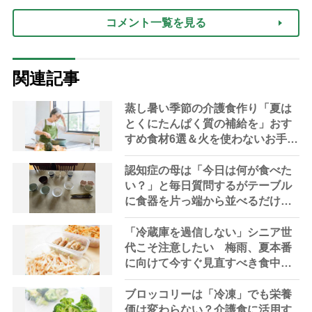
コメント一覧を見る
関連記事
蒸し暑い季節の介護食作り「夏は
とくにたんぱく質の補給を」おす
すめ食材6選＆火を使わないお手軽
レシピ3選【管理栄養士提案】
認知症の母は「今日は何が食べた
い？」と毎日質問するがテーブル
に食器を片っ端から並べるだけ―
困った息子の対処法とものがない
現在の台所の意味
「冷蔵庫を過信しない」シニア世
代こそ注意したい 梅雨、夏本番
に向けて今すぐ見直すべき食中毒
対策を家事アドバイザーが指南
ブロッコリーは「冷凍」でも栄養
価は変わらない？介護食に活用す