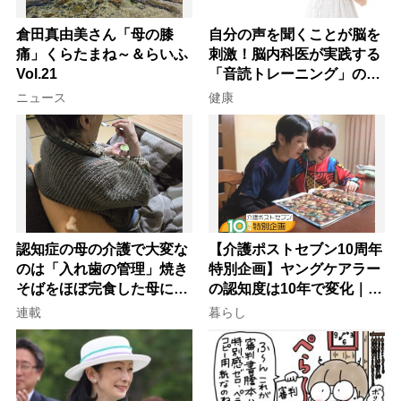
倉田真由美さん「母の膝
自分の声を聞くことが脳を
痛」くらたまね～＆らいふ
刺激！脳内科医が実践する
Vol.21
「音読トレーニング」の極
意
ニュース
健康
認知症の母の介護で大変な
【介護ポストセブン10周年
のは「入れ歯の管理」焼き
特別企画】ヤングケアラー
そばをほぼ完食した母に息
の認知度は10年で変化｜流
子が血の気が引いた理由
行語大賞にノミネート、法
連載
暮らし
律にも明記されたが果たし
て現在は？