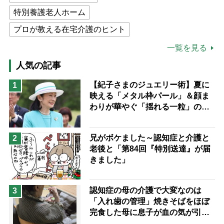
特別養護老人ホーム
プロが教える在宅介護のヒント
公的介護保険制度
介護食
一覧を見る
高木ブー
ケアマネジャー
人気の記事
猫が母になつきません
【紀子さまのジュエリー術】夏に
1
映える「メタル枠パール」＆顔ま
息子の遠距離介護サバイバル術
わりが華やぐ「揺れる一粒」の使
兄がボケました
便利なサービス
い分け方
予防法
兄がボケました～認知症と介護と
2
老後と「第84回『特別送達』が届
きました」
認知症の母の介護で大変なのは
3
「入れ歯の管理」焼きそばをほぼ
完食した母に息子が血の気が引い
た理由