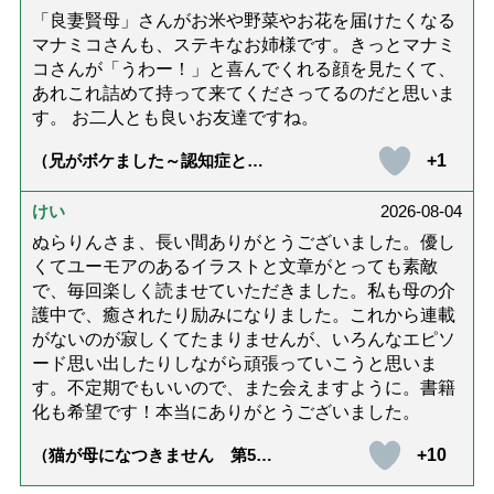
「良妻賢母」さんがお米や野菜やお花を届けたくなる
マナミコさんも、ステキなお姉様です。きっとマナミ
コさんが「うわー！」と喜んでくれる顔を見たくて、
あれこれ詰めて持って来てくださってるのだと思いま
す。 お二人とも良いお友達ですね。
+1
（兄がボケました～認知症と介
護と老後と「第84回『特別送
達』が届きました」）
けい
2026-08-04
ぬらりんさま、長い間ありがとうございました。優し
くてユーモアのあるイラストと文章がとっても素敵
で、毎回楽しく読ませていただきました。私も母の介
護中で、癒されたり励みになりました。これから連載
がないのが寂しくてたまりませんが、いろんなエピソ
ード思い出したりしながら頑張っていこうと思いま
す。不定期でもいいので、また会えますように。書籍
化も希望です！本当にありがとうございました。
+10
（猫が母になつきません 第500
話「ありがとう」【最終話】）