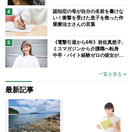
認知症の母が自分の名前を書けな
4
い！衝撃を受けた息子を救った作
業療法士さんの言葉
《電撃引退から6年》岩佐真悠子、
5
ミスマガジンから介護職へ転身
中卒・バイト経験ゼロの彼女が見
つけた“居場所”「社会の役に立ち
ながら自分らしくいられる」
一覧を見る
最新記事