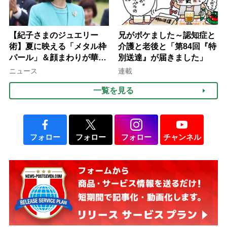
【紀子さまのジュエリー
兄がボケました～認知症と
術】夏に映える「メタル枠
介護と老後と「第84回『特
パール」＆顔まわりが華や
別送達』が届きました」
ぐ「揺れる一粒」の使い分
ニュース
連載
け方
一覧を見る
フォロー
フォロー
フォロー
チャンネル