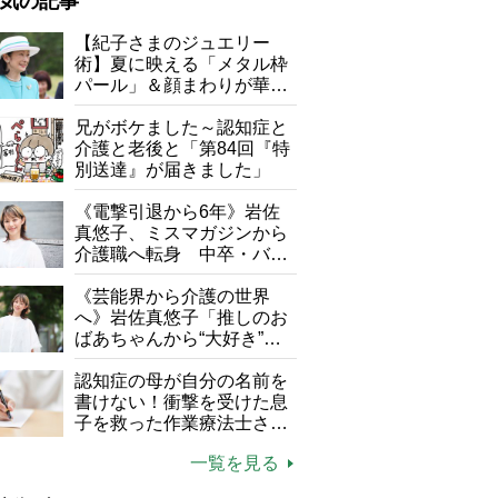
気の記事
が母になつきません
【紀子さまのジュエリー
術】夏に映える「メタル枠
子の遠距離介護サバイバル術
パール」＆顔まわりが華や
がボケました
便利なサービス
ぐ「揺れる一粒」の使い分
け方
兄がボケました～認知症と
防法
介護と老後と「第84回『特
別送達』が届きました」
《電撃引退から6年》岩佐
真悠子、ミスマガジンから
介護職へ転身 中卒・バイ
ト経験ゼロの彼女が見つけ
た“居場所”「社会の役に立
《芸能界から介護の世界
ちながら自分らしくいられ
へ》岩佐真悠子「推しのお
る」
ばあちゃんから“大好き”を
もらえる」理不尽さも吹き
飛ぶ“やりがい”、介護の現
認知症の母が自分の名前を
場は「愛おしい」
書けない！衝撃を受けた息
子を救った作業療法士さん
の言葉
一覧を見る