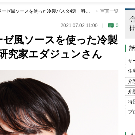
大葉のジェノベーゼ風ソースを使った冷製パスタ4選｜料理研究家エダジュンさん
写真一覧
2021.07.02 11:00
0
ーゼ風ソースを使った冷製
話
理研究家エダジュンさん
サ
住
介
介
特
プ
公
高