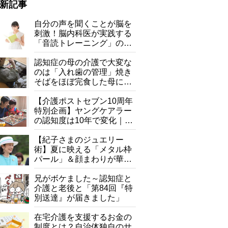
新記事
自分の声を聞くことが脳を
刺激！脳内科医が実践する
「音読トレーニング」の極
意
認知症の母の介護で大変な
のは「入れ歯の管理」焼き
そばをほぼ完食した母に息
子が血の気が引いた理由
【介護ポストセブン10周年
特別企画】ヤングケアラー
の認知度は10年で変化｜流
行語大賞にノミネート、法
律にも明記されたが果たし
【紀子さまのジュエリー
て現在は？
術】夏に映える「メタル枠
パール」＆顔まわりが華や
ぐ「揺れる一粒」の使い分
け方
兄がボケました～認知症と
介護と老後と「第84回『特
別送達』が届きました」
在宅介護を支援するお金の
制度とは？自治体独自のサ