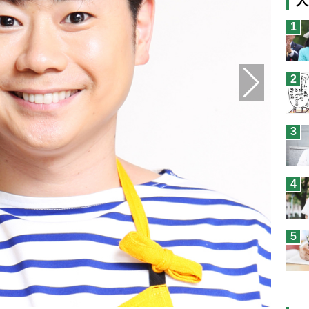
人
猫
1
息
兄
2
予
3
4
5