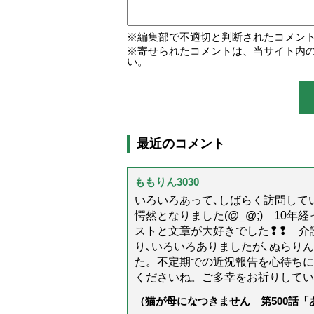
編集部で不適切と判断されたコメン
寄せられたコメントは、当サイト内
い。
最近のコメント
ももりん3030
いろいろあって､しばらく訪問してい
愕然となりました(@_@;) 10
ストと文章が大好きでした❢❢ 介
り､いろいろありましたが､ぬらり
た。不定期での近況報告を心待ちに
くださいね。ご多幸をお祈りしてい
（猫が母になつきません 第500話