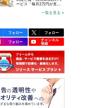
ービス「毎月2万円が支給
される」ケースも【FP解
一覧を見る
説】
フォロー
フォロー
チャンネル
フォロー
登録