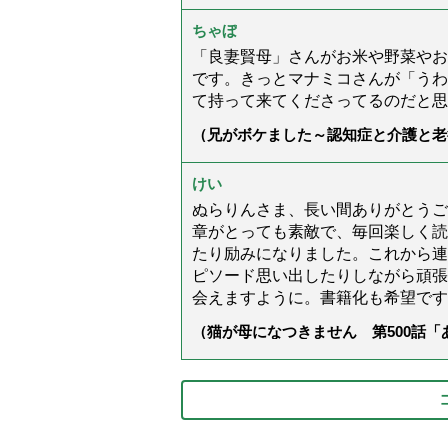
ちゃぼ
「良妻賢母」さんがお米や野菜やお
です。きっとマナミコさんが「うわ
て持って来てくださってるのだと思
（兄がボケました～認知症と介護と老
た」）
けい
ぬらりんさま、長い間ありがとうご
章がとっても素敵で、毎回楽しく読
たり励みになりました。これから連
ピソード思い出したりしながら頑張
会えますように。書籍化も希望です
（猫が母になつきません 第500話