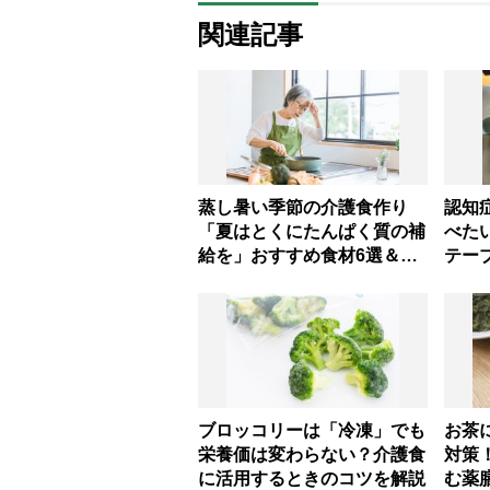
関連記事
蒸し暑い季節の介護食作り
認知
「夏はとくにたんぱく質の補
べた
給を」おすすめ食材6選＆火
テー
を使わないお手軽レシピ3選
並べ
【管理栄養士提案】
処法
の意
ブロッコリーは「冷凍」でも
お茶
栄養価は変わらない？介護食
対策
に活用するときのコツを解説
む薬