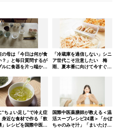
症の母は「今日は何が食
「冷蔵庫を過信しない」シニ
い？」と毎日質問するが
ア世代こそ注意したい 梅
ブルに食器を片っ端から
雨、夏本番に向けて今すぐ見
るだけ―困った息子の対
直すべき食中毒対策を家事ア
とものがない現在の台所
ドバイザーが指南
味
に“ちょい足し”で冷え症
国際中医薬膳師が教える＜温
！身近な食材で作る「飲
活スープレシピ24選＞「かぼ
膳」レシピを国際中医師
ちゃのみそ汁」「まいたけサ