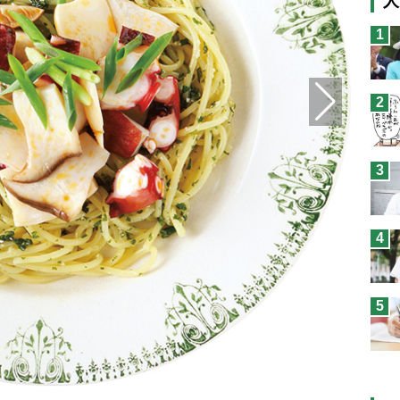
人
猫
1
息
兄
2
予
3
4
5