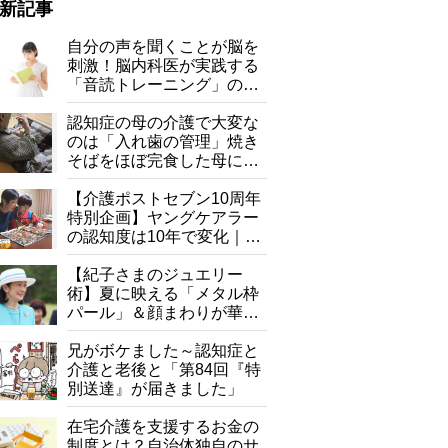
新記事
自分の声を聞くことが脳を
刺激！脳内科医が実践する
「音読トレーニング」の極
意
認知症の母の介護で大変な
のは「入れ歯の管理」焼き
そばをほぼ完食した母に息
子が血の気が引いた理由
【介護ポストセブン10周年
特別企画】ヤングケアラー
の認知度は10年で変化｜流
行語大賞にノミネート、法
律にも明記されたが果たし
【紀子さまのジュエリー
て現在は？
術】夏に映える「メタル枠
パール」＆顔まわりが華や
ぐ「揺れる一粒」の使い分
け方
兄がボケました～認知症と
介護と老後と「第84回『特
別送達』が届きました」
在宅介護を支援するお金の
制度とは？自治体独自のサ