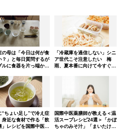
症の母は「今日は何が食
「冷蔵庫を過信しない」シニ
い？」と毎日質問するが
ア世代こそ注意したい 梅
ブルに食器を片っ端から
雨、夏本番に向けて今すぐ見
るだけ―困った息子の対
直すべき食中毒対策を家事ア
とものがない現在の台所
ドバイザーが指南
味
に“ちょい足し”で冷え症
国際中医薬膳師が教える＜温
！身近な食材で作る「飲
活スープレシピ24選＞「かぼ
膳」レシピを国際中医師
ちゃのみそ汁」「まいたけサ
授
ンラータン」で冷え対策