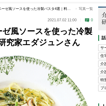
大葉のジェノベーゼ風ソースを使った冷製パスタ4選｜料理研究家エダジュンさん
写真一覧
2021.07.02 11:00
0
ーゼ風ソースを使った冷製
話
理研究家エダジュンさん
サ
住
介
介
特
プ
公
高