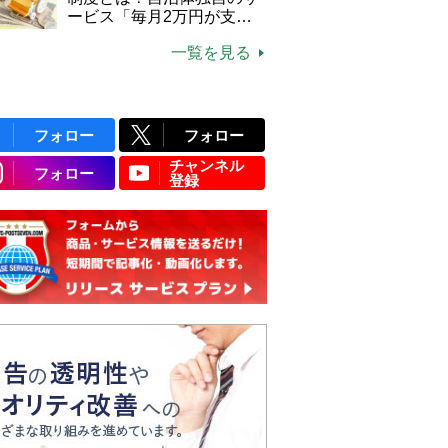
ービス「毎月2万円が支給
される」ケースも【FP解
一覧を見る
説】
フォロー
フォロー
チャンネル
フォロー
登録