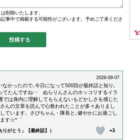
トは削除いたします。
の記事中で掲載する可能性がございます。予めご了承くださ
2026-08-07
なかったので､今日になって500回が最終話と知り､
年経ってたんですね･･ ぬらりんさんのホッコリするイラ
護では身内に理解してもらえないもどかしさを感じた
んさんの文章を読んで心救われたことが多々ありまし
しています。さびちゃん・隊長と､健やかにお過ごし
ます☆*゜
+3
「ありがとう」【最終話】）