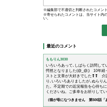
編集部で不適切と判断されたコメン
寄せられたコメントは、当サイト内
い。
最近のコメント
ももりん3030
いろいろあって､しばらく訪問してい
愕然となりました(@_@;) 10
ストと文章が大好きでした❢❢ 介
り､いろいろありましたが､ぬらり
た。不定期での近況報告を心待ちに
くださいね。ご多幸をお祈りしてい
（猫が母になつきません 第500話