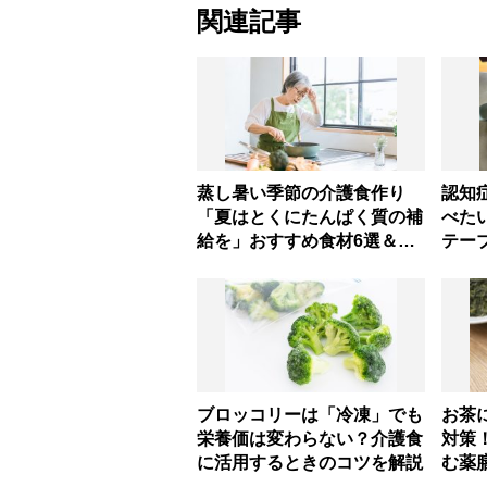
関連記事
蒸し暑い季節の介護食作り
認知
「夏はとくにたんぱく質の補
べた
給を」おすすめ食材6選＆火
テー
を使わないお手軽レシピ3選
並べ
【管理栄養士提案】
処法
の意
ブロッコリーは「冷凍」でも
お茶
栄養価は変わらない？介護食
対策
に活用するときのコツを解説
む薬
が伝