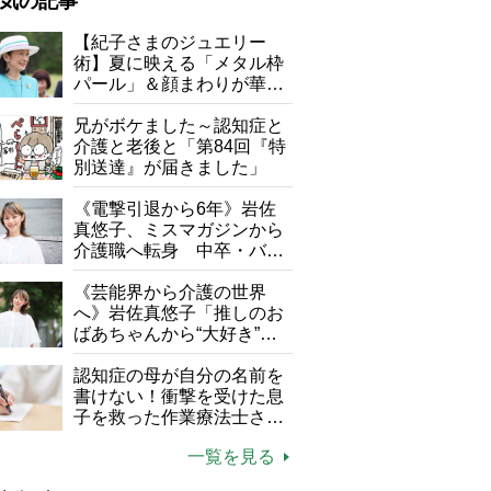
気の記事
が母になつきません
【紀子さまのジュエリー
術】夏に映える「メタル枠
子の遠距離介護サバイバル術
パール」＆顔まわりが華や
がボケました
便利なサービス
ぐ「揺れる一粒」の使い分
け方
兄がボケました～認知症と
防法
介護と老後と「第84回『特
別送達』が届きました」
《電撃引退から6年》岩佐
真悠子、ミスマガジンから
介護職へ転身 中卒・バイ
ト経験ゼロの彼女が見つけ
た“居場所”「社会の役に立
《芸能界から介護の世界
ちながら自分らしくいられ
へ》岩佐真悠子「推しのお
る」
ばあちゃんから“大好き”を
もらえる」理不尽さも吹き
飛ぶ“やりがい”、介護の現
認知症の母が自分の名前を
場は「愛おしい」
書けない！衝撃を受けた息
子を救った作業療法士さん
の言葉
一覧を見る