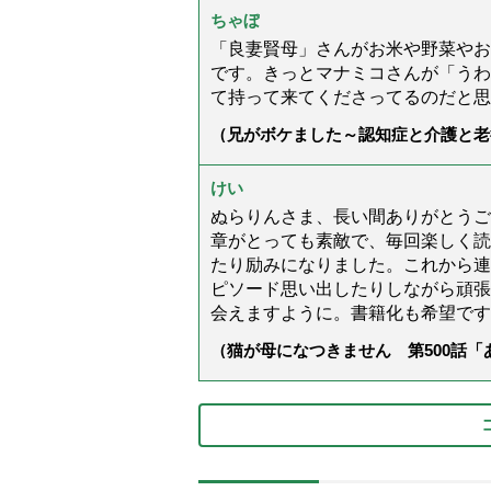
ちゃぼ
「良妻賢母」さんがお米や野菜やお
です。きっとマナミコさんが「うわ
て持って来てくださってるのだと思
（兄がボケました～認知症と介護と老
た」）
けい
ぬらりんさま、長い間ありがとうご
章がとっても素敵で、毎回楽しく読
たり励みになりました。これから連
ピソード思い出したりしながら頑張
会えますように。書籍化も希望です
（猫が母になつきません 第500話