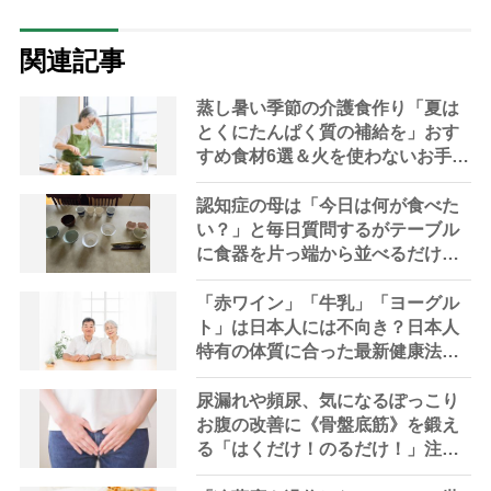
関連記事
蒸し暑い季節の介護食作り「夏は
とくにたんぱく質の補給を」おす
すめ食材6選＆火を使わないお手軽
レシピ3選【管理栄養士提案】
認知症の母は「今日は何が食べた
い？」と毎日質問するがテーブル
に食器を片っ端から並べるだけ―
困った息子の対処法とものがない
現在の台所の意味
「赤ワイン」「牛乳」「ヨーグル
ト」は日本人には不向き？日本人
特有の体質に合った最新健康法を
内科医が指南
尿漏れや頻尿、気になるぽっこり
お腹の改善に《骨盤底筋》を鍛え
る「はくだけ！のるだけ！」注目
アイテム3選