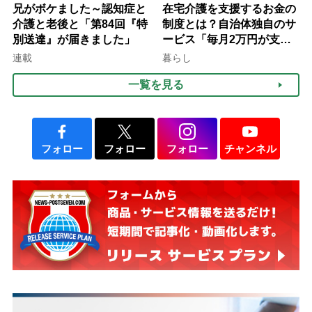
兄がボケました～認知症と
在宅介護を支援するお金の
介護と老後と「第84回『特
制度とは？自治体独自のサ
別送達』が届きました」
ービス「毎月2万円が支給
される」ケースも【FP解
連載
暮らし
説】
一覧を見る
フォロー
フォロー
フォロー
チャンネル