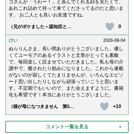
コさんが「うわー！」と喜んでくれる顔を見たくて、
あれこれ詰めて持って来てくださってるのだと思いま
す。 お二人とも良いお友達ですね。
0
（兄がボケました～認知症と介
護と老後と「第84回『特別送
達』が届きました」）
けい
2026-08-04
ぬらりんさま、長い間ありがとうございました。優し
くてユーモアのあるイラストと文章がとっても素敵
で、毎回楽しく読ませていただきました。私も母の介
護中で、癒されたり励みになりました。これから連載
がないのが寂しくてたまりませんが、いろんなエピソ
ード思い出したりしながら頑張っていこうと思いま
す。不定期でもいいので、また会えますように。書籍
化も希望です！本当にありがとうございました。
+10
（猫が母になつきません 第500
話「ありがとう」【最終話】）
コメント一覧を見る