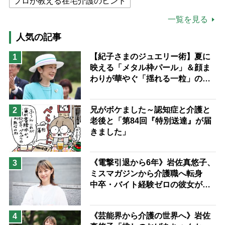
プロが教える在宅介護のヒント
公的介護保険制度
介護食
一覧を見る
高木ブー
ケアマネジャー
人気の記事
猫が母になつきません
【紀子さまのジュエリー術】夏に
1
映える「メタル枠パール」＆顔ま
息子の遠距離介護サバイバル術
わりが華やぐ「揺れる一粒」の使
兄がボケました
便利なサービス
い分け方
予防法
兄がボケました～認知症と介護と
2
老後と「第84回『特別送達』が届
きました」
《電撃引退から6年》岩佐真悠子、
3
ミスマガジンから介護職へ転身
中卒・バイト経験ゼロの彼女が見
つけた“居場所”「社会の役に立ち
ながら自分らしくいられる」
《芸能界から介護の世界へ》岩佐
4