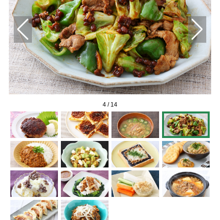
4
/
14