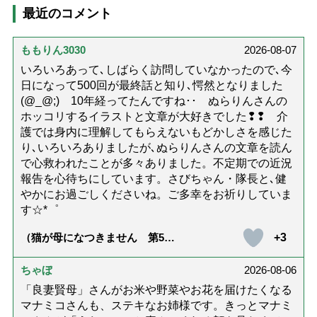
最近のコメント
ももりん3030
2026-08-07
いろいろあって､しばらく訪問していなかったので､今
日になって500回が最終話と知り､愕然となりました
(@_@;) 10年経ってたんですね･･ ぬらりんさんの
ホッコリするイラストと文章が大好きでした❢❢ 介
護では身内に理解してもらえないもどかしさを感じた
り､いろいろありましたが､ぬらりんさんの文章を読ん
で心救われたことが多々ありました。不定期での近況
報告を心待ちにしています。さびちゃん・隊長と､健
やかにお過ごしくださいね。ご多幸をお祈りしていま
す☆*゜
+3
（猫が母になつきません 第500
話「ありがとう」【最終話】）
ちゃぼ
2026-08-06
「良妻賢母」さんがお米や野菜やお花を届けたくなる
マナミコさんも、ステキなお姉様です。きっとマナミ