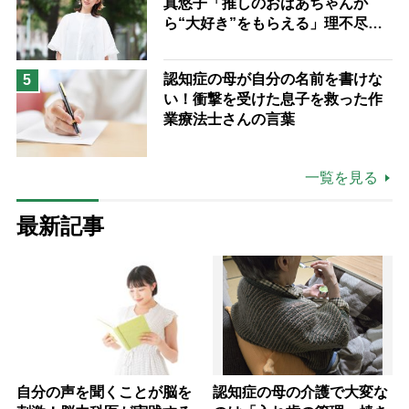
真悠子「推しのおばあちゃんか
ら“大好き”をもらえる」理不尽さ
も吹き飛ぶ“やりがい”、介護の現
場は「愛おしい」
認知症の母が自分の名前を書けな
5
い！衝撃を受けた息子を救った作
業療法士さんの言葉
一覧を見る
最新記事
自分の声を聞くことが脳を
認知症の母の介護で大変な