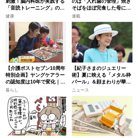
刺激！脳内科医が実践する
のは「入れ歯の管理」焼き
「音読トレーニング」の極
そばをほぼ完食した母に息
意
子が血の気が引いた理由
健康
連載
【介護ポストセブン10周年
【紀子さまのジュエリー
特別企画】ヤングケアラー
術】夏に映える「メタル枠
の認知度は10年で変化｜流
パール」＆顔まわりが華や
行語大賞にノミネート、法
ぐ「揺れる一粒」の使い分
暮らし
ニュース
律にも明記されたが果たし
け方
て現在は？