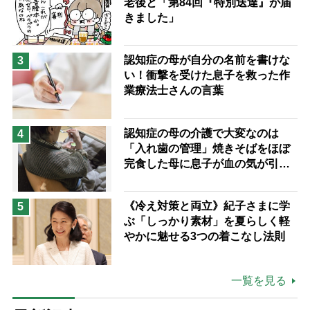
老後と「第84回『特別送達』が届
きました」
認知症の母が自分の名前を書けな
3
い！衝撃を受けた息子を救った作
業療法士さんの言葉
認知症の母の介護で大変なのは
4
「入れ歯の管理」焼きそばをほぼ
完食した母に息子が血の気が引い
た理由
《冷え対策と両立》紀子さまに学
5
ぶ「しっかり素材」を夏らしく軽
やかに魅せる3つの着こなし法則
一覧を見る