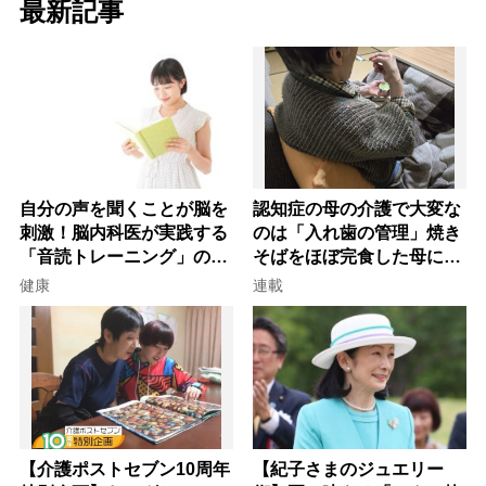
最新記事
自分の声を聞くことが脳を
認知症の母の介護で大変な
刺激！脳内科医が実践する
のは「入れ歯の管理」焼き
「音読トレーニング」の極
そばをほぼ完食した母に息
意
子が血の気が引いた理由
健康
連載
【介護ポストセブン10周年
【紀子さまのジュエリー