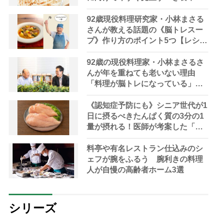
対策を家事アドバイザーが指南
92歳現役料理研究家・小林まさる
さんが教える話題の《脳トレスー
プ》作り方のポイント5つ【レシピ
公開】
92歳の現役料理家・小林まさるさ
んが年を重ねても老いない理由
「料理が脳トレになっている」と
脳トレの権威が解説
《認知症予防にも》シニア世代が1
日に摂るべきたんぱく質の3分の1
量が摂れる！医師が考案した「長
生きスープ」レシピを紹介
料亭や有名レストラン仕込みのシ
ェフが腕をふるう 腕利きの料理
人が自慢の高齢者ホーム3選
シリーズ