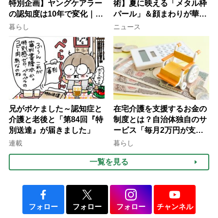
特別企画】ヤングケアラー
術】夏に映える「メタル枠
の認知度は10年で変化｜流
パール」＆顔まわりが華や
行語大賞にノミネート、法
ぐ「揺れる一粒」の使い分
暮らし
ニュース
律にも明記されたが果たし
け方
て現在は？
兄がボケました～認知症と
在宅介護を支援するお金の
介護と老後と「第84回『特
制度とは？自治体独自のサ
別送達』が届きました」
ービス「毎月2万円が支給
される」ケースも【FP解
連載
暮らし
説】
一覧を見る
フォロー
フォロー
フォロー
チャンネル