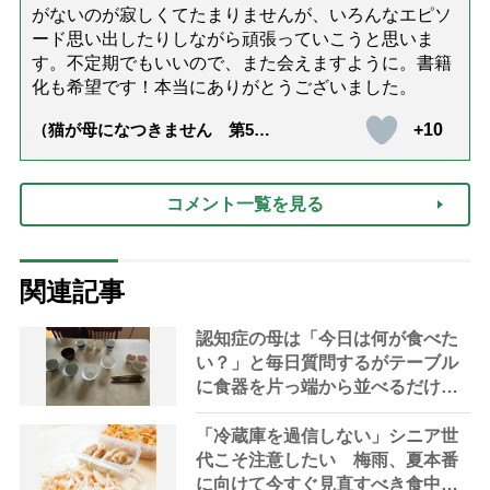
がないのが寂しくてたまりませんが、いろんなエピソ
ード思い出したりしながら頑張っていこうと思いま
す。不定期でもいいので、また会えますように。書籍
化も希望です！本当にありがとうございました。
+10
（猫が母になつきません 第500
話「ありがとう」【最終話】）
コメント一覧を見る
関連記事
認知症の母は「今日は何が食べた
い？」と毎日質問するがテーブル
に食器を片っ端から並べるだけ―
困った息子の対処法とものがない
現在の台所の意味
「冷蔵庫を過信しない」シニア世
代こそ注意したい 梅雨、夏本番
に向けて今すぐ見直すべき食中毒