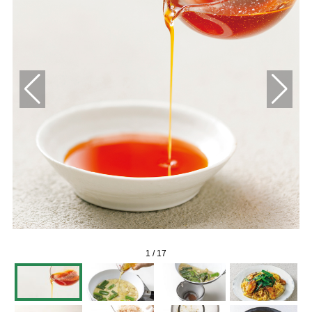
1
/
17