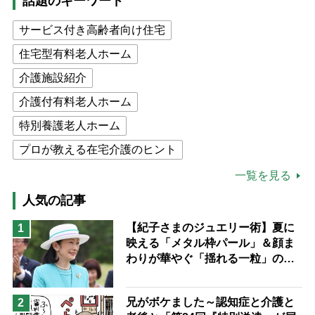
話題のキーワード
サービス付き高齢者向け住宅
住宅型有料老人ホーム
介護施設紹介
介護付有料老人ホーム
特別養護老人ホーム
プロが教える在宅介護のヒント
公的介護保険制度
介護食
一覧を見る
高木ブー
ケアマネジャー
人気の記事
猫が母になつきません
【紀子さまのジュエリー術】夏に
1
映える「メタル枠パール」＆顔ま
息子の遠距離介護サバイバル術
わりが華やぐ「揺れる一粒」の使
兄がボケました
便利なサービス
い分け方
予防法
兄がボケました～認知症と介護と
2