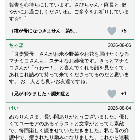
報告を心待ちにしています。さびちゃん・隊長と､健
やかにお過ごしくださいね。ご多幸をお祈りしていま
す☆*゜
+5
（猫が母になつきません 第500
話「ありがとう」【最終話】）
ちゃぼ
2026-08-06
「良妻賢母」さんがお米や野菜やお花を届けたくなる
マナミコさんも、ステキなお姉様です。きっとマナミ
コさんが「うわー！」と喜んでくれる顔を見たくて、
あれこれ詰めて持って来てくださってるのだと思いま
す。 お二人とも良いお友達ですね。
+1
（兄がボケました～認知症と介
護と老後と「第84回『特別送
達』が届きました」）
けい
2026-08-04
ぬらりんさま、長い間ありがとうございました。優し
くてユーモアのあるイラストと文章がとっても素敵
で、毎回楽しく読ませていただきました。私も母の介
護中で、癒されたり励みになりました。これから連載