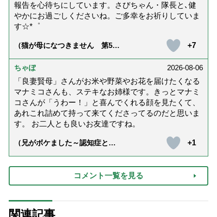
報告を心待ちにしています。さびちゃん・隊長と､健
やかにお過ごしくださいね。ご多幸をお祈りしていま
す☆*゜
+7
（猫が母になつきません 第500
話「ありがとう」【最終話】）
ちゃぼ
2026-08-06
「良妻賢母」さんがお米や野菜やお花を届けたくなる
マナミコさんも、ステキなお姉様です。きっとマナミ
コさんが「うわー！」と喜んでくれる顔を見たくて、
あれこれ詰めて持って来てくださってるのだと思いま
す。 お二人とも良いお友達ですね。
+1
（兄がボケました～認知症と介
護と老後と「第84回『特別送
達』が届きました」）
コメント一覧を見る
関連記事