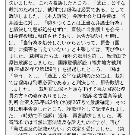
失いました。 これを提訴したところ、「適正，公平な
裁判のためには、裁判では虚偽は必要である」として
敗訴しました。（本人訴訟） 弁護士会と日弁連は、当
弁護士に対し、「噓をつくことは正当な弁護士行為」
と議決して懲戒処分せずに、直後に当弁護士を会長・
日弁連役職に就任させており、原告が提訴した時に
は、「当行為を処分しないからといって、原告（国
民）に損害を与えていない」と主張しては、再び争い
ました。 裁判官たちは、権利の濫用を許し、当理由で
原告敗訴としました。 国家賠償訴訟（福井地方裁判
所.平成24年ワ第159号）を提起したところ、 国は
「争う」とし、「適正，公平な裁判のためには、裁判
では虚偽は到底必要である」と判決して、原告敗訴と
しました。 裁判官に深々と頭を下げて喜ぶ国家公務
員の方々の姿がありました。 （控訴 名古屋高等裁
判所.金沢支部.平成24年(ネ)第267号で敗訴確定） その
後に刑事告発したところ、詐欺罪として受理されまし
た。（時効で不起訴） 近年、再審請求しました。 再
審請求では当然に憲法違反を訴えたのですが、再び
「憲法違反の記載がない」の決定を受けました。（第