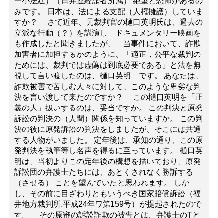
一小法廷）（日弁連経歴者所属） 絶望と恐怖があるの
みです。 日本は、法による支配（人権擁護）していま
すか？ さて近年、元裁判官の樋口英明氏は、過去の
立派な行動（？）を講演し、ドキュメンタリー映画を
も作成したと聞きましたが、 当事件において、詐欺
加害者に加担するかのように、「適正，公平な裁判の
ためには、裁判では虚偽は到底必要である」と法を無
視して言い渡したのは、樋口英明 です。 あなたは、
詐欺被害で苦しむ人々に対して、このような卑劣な判
決を言い渡して来たのですか？ この樋口英明を「正
義の人」扱いするのは、妥当ですか。 この判決と原発
訴訟の判決の（人間）関係を知っていますか。 この判
決の後に原発訴訟の判決をしましたが、そこには共通
する人物がいました。 定年後は、承知の通り、この原
発判決を執筆等し名声を得るに至っています。 樋口英
明は、当初よりこの定年後の構想を描いており、原発
訴訟団の弁護士たちには、あとくされなく勝訴する
（させる） ことを望んでいたと思われます。 しか
し、その前に目ざわりともいうべき国家賠償訴訟（福
井地方裁判所.平成24年ワ第159号）が提起されたので
す。 その原審の訴訟詐欺の被告とは、弁護士のTと