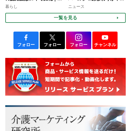
行語大賞にノミネート、法
ぐ「揺れる一粒」の使い分
暮らし
ニュース
律にも明記されたが果たし
け方
一覧を見る
て現在は？
フォロー
フォロー
フォロー
チャンネル