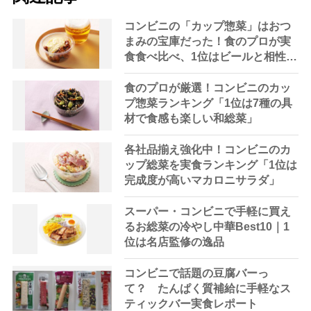
コンビニの「カップ惣菜」はおつ
まみの宝庫だった！食のプロが実
食食べ比べ、1位はビールと相性抜
群
食のプロが厳選！コンビニのカッ
プ惣菜ランキング「1位は7種の具
材で食感も楽しい和総菜」
各社品揃え強化中！コンビニのカ
ップ総菜を実食ランキング「1位は
完成度が高いマカロニサラダ」
スーパー・コンビニで手軽に買え
るお総菜の冷やし中華Best10｜1
位は名店監修の逸品
コンビニで話題の豆腐バーっ
て？ たんぱく質補給に手軽なス
ティックバー実食レポート