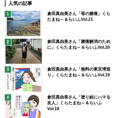
高木ブー
ケアマネジャー
人気の記事
猫が母になつきません
倉田真由美さん「母の膝痛」くら
1
たまね～＆らいふVol.21
息子の遠距離介護サバイバル術
兄がボケました
便利なサービス
予防法
倉田真由美さん「腰痛解消のため
2
に」くらたまね～＆らいふVol.20
倉田真由美さん「無料の東京湾巡
3
り」くらたまね～＆らいふVol.19
倉田真由美さん「塗り絵にハマる
4
友人」くらたまね～＆らいふ
Vol.18