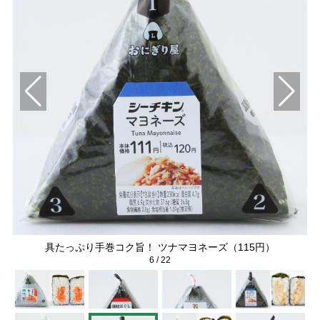
具たっぷり手巻コク旨！ ツナマヨネーズ（115円）
6
/
22