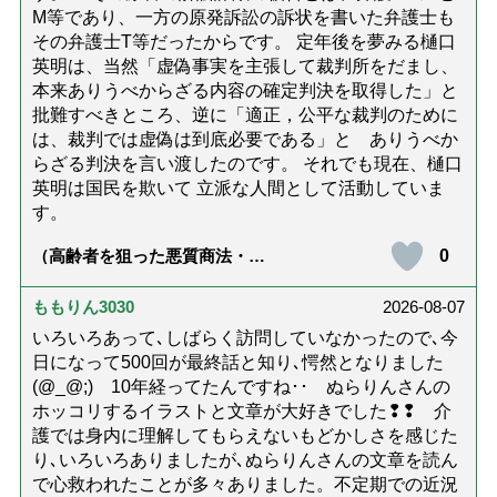
M等であり、一方の原発訴訟の訴状を書いた弁護士も
その弁護士T等だったからです。 定年後を夢みる樋口
英明は、当然「虚偽事実を主張して裁判所をだまし、
本来ありうべからざる内容の確定判決を取得した」と
批難すべきところ、逆に「適正，公平な裁判のために
は、裁判では虚偽は到底必要である」と ありうべか
らざる判決を言い渡したのです。 それでも現在、樋口
英明は国民を欺いて 立派な人間として活動していま
す。
0
（高齢者を狙った悪質商法・訪
問詐欺の種類と実例9選｜騙され
ないための4つの対策「騙されや
すい人の特徴は？」【社会福祉
ももりん3030
2026-08-07
士解説】）
いろいろあって､しばらく訪問していなかったので､今
日になって500回が最終話と知り､愕然となりました
(@_@;) 10年経ってたんですね･･ ぬらりんさんの
ホッコリするイラストと文章が大好きでした❢❢ 介
護では身内に理解してもらえないもどかしさを感じた
り､いろいろありましたが､ぬらりんさんの文章を読ん
で心救われたことが多々ありました。不定期での近況