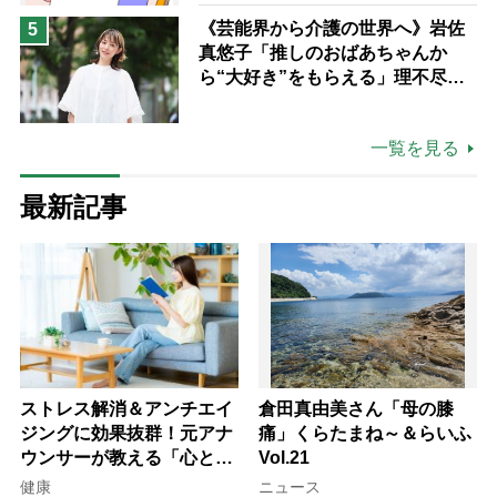
《芸能界から介護の世界へ》岩佐
5
真悠子「推しのおばあちゃんか
ら“大好き”をもらえる」理不尽さ
も吹き飛ぶ“やりがい”、介護の現
場は「愛おしい」
一覧を見る
最新記事
ストレス解消＆アンチエイ
倉田真由美さん「母の膝
ジングに効果抜群！元アナ
痛」くらたまね～＆らいふ
ウンサーが教える「心と体
Vol.21
を元気にする音読の習慣」
健康
ニュース