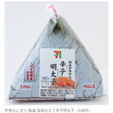
手巻おにぎり 熟成 旨味仕立て辛子明太子（140円）