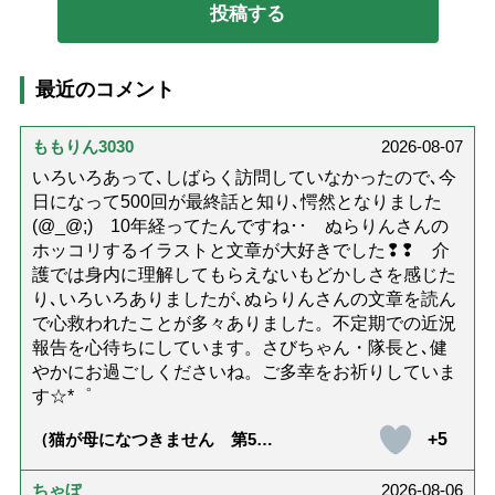
最近のコメント
ももりん3030
2026-08-07
いろいろあって､しばらく訪問していなかったので､今
日になって500回が最終話と知り､愕然となりました
(@_@;) 10年経ってたんですね･･ ぬらりんさんの
ホッコリするイラストと文章が大好きでした❢❢ 介
護では身内に理解してもらえないもどかしさを感じた
り､いろいろありましたが､ぬらりんさんの文章を読ん
で心救われたことが多々ありました。不定期での近況
報告を心待ちにしています。さびちゃん・隊長と､健
やかにお過ごしくださいね。ご多幸をお祈りしていま
す☆*゜
+5
（猫が母になつきません 第500
話「ありがとう」【最終話】）
ちゃぼ
2026-08-06