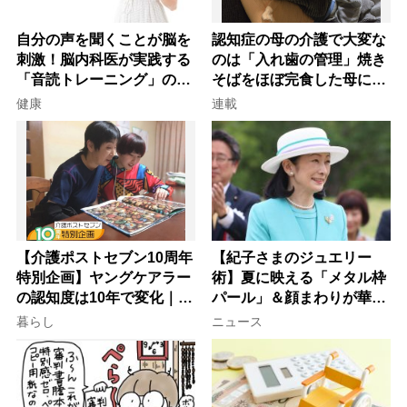
自分の声を聞くことが脳を
認知症の母の介護で大変な
刺激！脳内科医が実践する
のは「入れ歯の管理」焼き
「音読トレーニング」の極
そばをほぼ完食した母に息
意
子が血の気が引いた理由
健康
連載
【介護ポストセブン10周年
【紀子さまのジュエリー
特別企画】ヤングケアラー
術】夏に映える「メタル枠
の認知度は10年で変化｜流
パール」＆顔まわりが華や
行語大賞にノミネート、法
ぐ「揺れる一粒」の使い分
暮らし
ニュース
律にも明記されたが果たし
け方
て現在は？