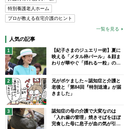
特別養護老人ホーム
プロが教える在宅介護のヒント
公的介護保険制度
介護食
一覧を見る
高木ブー
ケアマネジャー
人気の記事
猫が母になつきません
【紀子さまのジュエリー術】夏に
1
映える「メタル枠パール」＆顔ま
息子の遠距離介護サバイバル術
わりが華やぐ「揺れる一粒」の使
兄がボケました
便利なサービス
い分け方
予防法
兄がボケました～認知症と介護と
2
老後と「第84回『特別送達』が届
きました」
認知症の母の介護で大変なのは
3
「入れ歯の管理」焼きそばをほぼ
完食した母に息子が血の気が引い