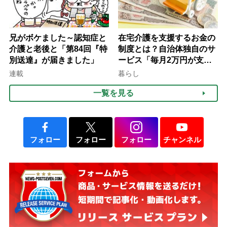
兄がボケました～認知症と
在宅介護を支援するお金の
介護と老後と「第84回『特
制度とは？自治体独自のサ
別送達』が届きました」
ービス「毎月2万円が支給
される」ケースも【FP解
連載
暮らし
説】
一覧を見る
フォロー
フォロー
フォロー
チャンネル