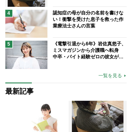
た理由
認知症の母が自分の名前を書けな
4
い！衝撃を受けた息子を救った作
業療法士さんの言葉
《電撃引退から6年》岩佐真悠子、
5
ミスマガジンから介護職へ転身
中卒・バイト経験ゼロの彼女が見
つけた“居場所”「社会の役に立ち
ながら自分らしくいられる」
一覧を見る
最新記事