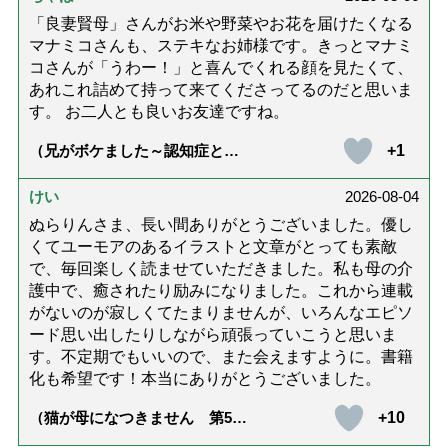
「良妻賢母」さんがお米や野菜やお花を届けたくなる
マナミコさんも、ステキなお姉様です。きっとマナミ
コさんが「うわー！」と喜んでくれる顔を見たくて、
あれこれ詰めて持って来てくださってるのだと思いま
す。 お二人とも良いお友達ですね。
+1
（兄がボケました～認知症と介
護と老後と「第84回『特別送
達』が届きました」）
けい
2026-08-04
ぬらりんさま、長い間ありがとうございました。優し
くてユーモアのあるイラストと文章がとっても素敵
で、毎回楽しく読ませていただきました。私も母の介
護中で、癒されたり励みになりました。これから連載
がないのが寂しくてたまりませんが、いろんなエピソ
ード思い出したりしながら頑張っていこうと思いま
す。不定期でもいいので、また会えますように。書籍
化も希望です！本当にありがとうございました。
+10
（猫が母になつきません 第500
話「ありがとう」【最終話】）