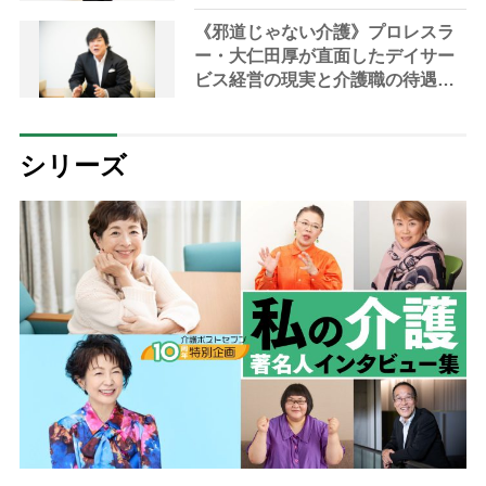
制度のリアルと業界へのエール
《邪道じゃない介護》プロレスラ
ー・大仁田厚が直面したデイサー
ビス経営の現実と介護職の待遇改
善の必要性 「介護職の人たち
が“自分も心豊かになれる”って思
えるような環境を作らないとダ
シリーズ
メ」