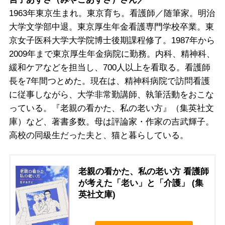
1963年東京生まれ。東京育ち。看護師／随筆家。明治
大学文学部中退。東京厚生年金看護専門学校卒業。東
京女子医科大学大学院博士後期課程修了。1987年から
2009年まで東京厚生年金病院に勤務。内科、精神科、
緩和ケアなどを担当し、700人以上を看取る。看護師
長を7年間つとめた。現在は、精神科病院で訪問看護
に従事しながら、大学非常勤講師、執筆活動をおこな
っている。『老親の看かた、私の老い方』（集英社文
庫）など、著書多数。母は評論家・作家の吉武輝子。
高校の同級生だった夫と、猫と暮らしている。
老親の看かた、私の老い方 看護師
が考えた「老い」と「介護」 (集
英社文庫)