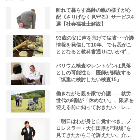
離れて暮らす高齢の親の様子が心
配《さりげなく見守る》サービス4
選【社会福祉士解説】
93歳の父に声を荒げて猛省･･･介護
情報を発信して10年、でも我がこ
ととなると教科書通りにいかずに
ため息「感情と理性の狭間で右往
左往する現実」
バリウム検査やレントゲンは見落
としの可能性も 医師が解説する
「慎重に検討したい検査15」
働きながら親を家で介護――就労
世代の9割が「休めない」、限界を
迎える前に知っておきたい「レス
パイトケア」の選択肢
「明日はわが身と自覚すべき」プ
ロレスラー・大仁田厚が“現場”を
見てきたからこそ訴えたい、介護