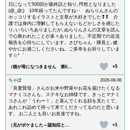
日になって500回が最終話と知り､愕然となりました
(@_@;) 10年経ってたんですね･･ ぬらりんさんの
ホッコリするイラストと文章が大好きでした❢❢ 介
護では身内に理解してもらえないもどかしさを感じた
り､いろいろありましたが､ぬらりんさんの文章を読ん
で心救われたことが多々ありました。不定期での近況
報告を心待ちにしています。さびちゃん・隊長と､健
やかにお過ごしくださいね。ご多幸をお祈りしていま
す☆*゜
+5
（猫が母になつきません 第500
話「ありがとう」【最終話】）
ちゃぼ
2026-08-06
「良妻賢母」さんがお米や野菜やお花を届けたくなる
マナミコさんも、ステキなお姉様です。きっとマナミ
コさんが「うわー！」と喜んでくれる顔を見たくて、
あれこれ詰めて持って来てくださってるのだと思いま
す。 お二人とも良いお友達ですね。
+1
（兄がボケました～認知症と介
護と老後と「第84回『特別送