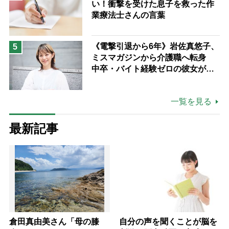
い！衝撃を受けた息子を救った作
業療法士さんの言葉
《電撃引退から6年》岩佐真悠子、
5
ミスマガジンから介護職へ転身
中卒・バイト経験ゼロの彼女が見
つけた“居場所”「社会の役に立ち
ながら自分らしくいられる」
一覧を見る
最新記事
倉田真由美さん「母の膝
自分の声を聞くことが脳を