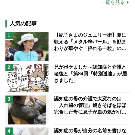
公的介護保険制度
介護食
一覧を見る
高木ブー
ケアマネジャー
猫が母になつきません
人気の記事
息子の遠距離介護サバイバル術
【紀子さまのジュエリー術】夏に
1
映える「メタル枠パール」＆顔ま
兄がボケました
便利なサービス
わりが華やぐ「揺れる一粒」の使
予防法
い分け方
兄がボケました～認知症と介護と
2
老後と「第84回『特別送達』が届
きました」
認知症の母の介護で大変なのは
3
「入れ歯の管理」焼きそばをほぼ
完食した母に息子が血の気が引い
た理由
認知症の母が自分の名前を書けな
4