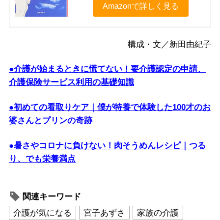
Amazonで詳しく見る
構成・文／新田由紀子
●介護が始まるときに慌てない！要介護認定の申請、
介護保険サービス利用の基礎知識
●初めての看取りケア｜僕が特養で体験した100才のお
婆さんとプリンの奇跡
●暑さやコロナに負けない！肉そうめんレシピ｜つる
り、でも栄養満点
関連キーワード
介護が気になる
宮子あずさ
家族の介護