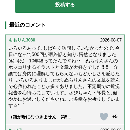
最近のコメント
ももりん3030
2026-08-07
いろいろあって､しばらく訪問していなかったので､今
日になって500回が最終話と知り､愕然となりました
(@_@;) 10年経ってたんですね･･ ぬらりんさんの
ホッコリするイラストと文章が大好きでした❢❢ 介
護では身内に理解してもらえないもどかしさを感じた
り､いろいろありましたが､ぬらりんさんの文章を読ん
で心救われたことが多々ありました。不定期での近況
報告を心待ちにしています。さびちゃん・隊長と､健
やかにお過ごしくださいね。ご多幸をお祈りしていま
す☆*゜
+5
（猫が母になつきません 第500
話「ありがとう」【最終話】）