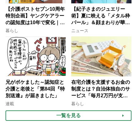
【介護ポストセブン10周年
【紀子さまのジュエリー
特別企画】ヤングケアラー
術】夏に映える「メタル枠
の認知度は10年で変化｜流
パール」＆顔まわりが華や
行語大賞にノミネート、法
ぐ「揺れる一粒」の使い分
暮らし
ニュース
律にも明記されたが果たし
け方
て現在は？
兄がボケました～認知症と
在宅介護を支援するお金の
介護と老後と「第84回『特
制度とは？自治体独自のサ
別送達』が届きました」
ービス「毎月2万円が支給
される」ケースも【FP解
連載
暮らし
説】
一覧を見る