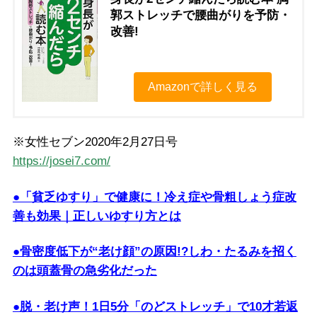
郭ストレッチで腰曲がりを予防・
改善!
Amazonで詳しく見る
※女性セブン2020年2月27日号
https://josei7.com/
●「貧乏ゆすり」で健康に！冷え症や骨粗しょう症改
善も効果｜正しいゆすり方とは
●骨密度低下が“老け顔”の原因!?しわ・たるみを招く
のは頭蓋骨の急劣化だった
●脱・老け声！1日5分「のどストレッチ」で10才若返