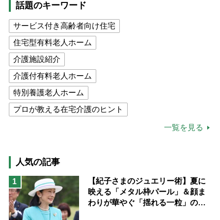
話題のキーワード
サービス付き高齢者向け住宅
住宅型有料老人ホーム
介護施設紹介
介護付有料老人ホーム
特別養護老人ホーム
プロが教える在宅介護のヒント
公的介護保険制度
介護食
一覧を見る
高木ブー
ケアマネジャー
猫が母になつきません
人気の記事
息子の遠距離介護サバイバル術
【紀子さまのジュエリー術】夏に
1
映える「メタル枠パール」＆顔ま
兄がボケました
便利なサービス
わりが華やぐ「揺れる一粒」の使
予防法
い分け方