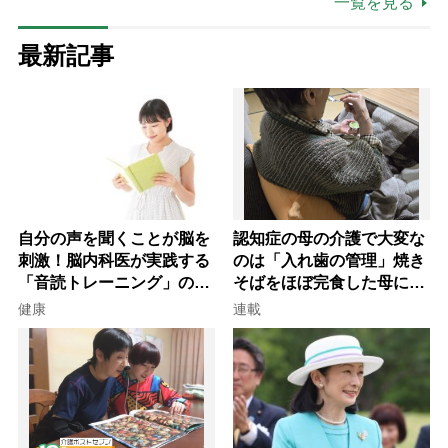
一覧を見る
最新記事
自分の声を聞くことが脳を
認知症の母の介護で大変な
刺激！脳内科医が実践する
のは「入れ歯の管理」焼き
「音読トレーニング」の極
そばをほぼ完食した母に息
意
子が血の気が引いた理由
健康
連載