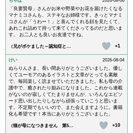
ちゃぼ
2026-08-06
「良妻賢母」さんがお米や野菜やお花を届けたくなる
マナミコさんも、ステキなお姉様です。きっとマナミ
コさんが「うわー！」と喜んでくれる顔を見たくて、
あれこれ詰めて持って来てくださってるのだと思いま
す。 お二人とも良いお友達ですね。
+1
（兄がボケました～認知症と介
護と老後と「第84回『特別送
達』が届きました」）
けい
2026-08-04
ぬらりんさま、長い間ありがとうございました。優し
くてユーモアのあるイラストと文章がとっても素敵
で、毎回楽しく読ませていただきました。私も母の介
護中で、癒されたり励みになりました。これから連載
がないのが寂しくてたまりませんが、いろんなエピソ
ード思い出したりしながら頑張っていこうと思いま
す。不定期でもいいので、また会えますように。書籍
化も希望です！本当にありがとうございました。
+10
（猫が母になつきません 第500
話「ありがとう」【最終話】）