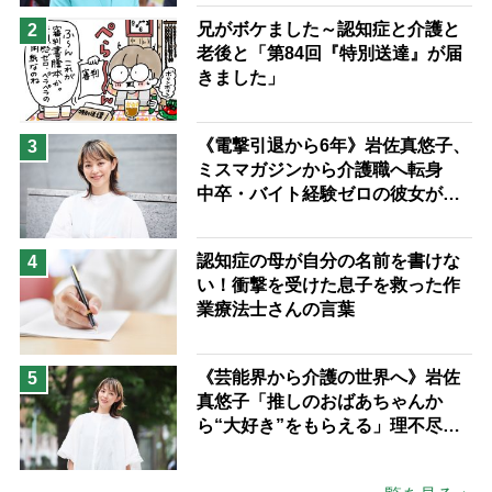
兄がボケました～認知症と介護と
2
老後と「第84回『特別送達』が届
きました」
《電撃引退から6年》岩佐真悠子、
3
ミスマガジンから介護職へ転身
中卒・バイト経験ゼロの彼女が見
つけた“居場所”「社会の役に立ち
ながら自分らしくいられる」
認知症の母が自分の名前を書けな
4
い！衝撃を受けた息子を救った作
業療法士さんの言葉
《芸能界から介護の世界へ》岩佐
5
真悠子「推しのおばあちゃんか
ら“大好き”をもらえる」理不尽さ
も吹き飛ぶ“やりがい”、介護の現
場は「愛おしい」