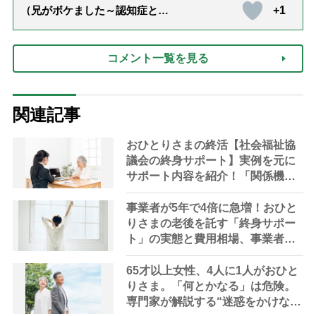
+1
（兄がボケました～認知症と介
護と老後と「第84回『特別送
達』が届きました」）
コメント一覧を見る
関連記事
おひとりさまの終活【社会福祉協
議会の終身サポート】実例を元に
サポート内容を紹介！「関係機関
と情報共有、介護保険や成年後見
までつなぐ包括的支援体制」
事業者が5年で4倍に急増！おひと
りさまの老後を託す「終身サポー
ト」の実態と費用相場、事業者を
選ぶポイントを専門家が解説
65才以上女性、4人に1人がおひと
りさま。「何とかなる」は危険。
専門家が解説する“迷惑をかけな