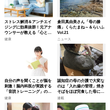
ストレス解消＆アンチエイ
倉田真由美さん「母の膝
ジングに効果抜群！元アナ
痛」くらたまね～＆らいふ
ウンサーが教える「心と体
Vol.21
を元気にする音読の習慣」
健康
ニュース
自分の声を聞くことが脳を
認知症の母の介護で大変な
刺激！脳内科医が実践する
のは「入れ歯の管理」焼き
「音読トレーニング」の極
そばをほぼ完食した母に息
意
子が血の気が引いた理由
健康
連載