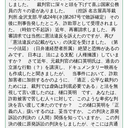
しました。 裁判官に深々と頭を下げて喜ぶ国家公務
員の方々の姿がありました。 （控訴 名古屋高等裁
判所.金沢支部.平成24年(ネ)第267号で敗訴確定） その
後に刑事告発したところ、詐欺罪として受理されまし
た。（時効で不起訴） 近年、再審請求しました。 再
審請求では当然に憲法違反を訴えたのですが、再び
「憲法違反の記載がない」の決定を受けました。（第
一小法廷）（日弁連経歴者所属） 絶望と恐怖があるの
みです。 日本は、法による支配（人権擁護）していま
すか？ さて近年、元裁判官の樋口英明氏は、過去の
立派な行動（？）を講演し、ドキュメンタリー映画を
も作成したと聞きましたが、 当事件において、詐欺
加害者に加担するかのように、「適正，公平な裁判の
ためには、裁判では虚偽は到底必要である」と法を無
視して言い渡したのは、樋口英明 です。 あなたは、
詐欺被害で苦しむ人々に対して、このような卑劣な判
決を言い渡して来たのですか？ この樋口英明を「正
義の人」扱いするのは、妥当ですか。 この判決と原発
訴訟の判決の（人間）関係を知っていますか。 この判
決の後に原発訴訟の判決をしましたが、そこには共通