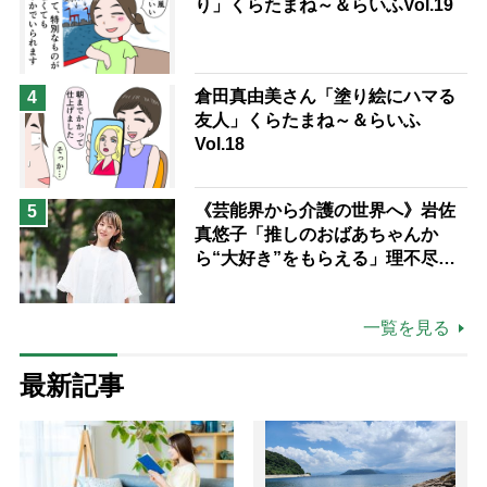
り」くらたまね～＆らいふVol.19
倉田真由美さん「塗り絵にハマる
4
友人」くらたまね～＆らいふ
Vol.18
《芸能界から介護の世界へ》岩佐
5
真悠子「推しのおばあちゃんか
ら“大好き”をもらえる」理不尽さ
も吹き飛ぶ“やりがい”、介護の現
場は「愛おしい」
一覧を見る
最新記事