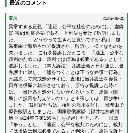
最近のコメント
匿名
2026-08-09
異常すぎる正義 「適正，公平な社会のためには、虚偽
(詐害)は到底必要である」と判決を受けて敗訴しまし
た。 どうやって生きれば良いですか 私は、虚
偽事由で侮辱されて提訴され、敗訴し、様々なものを
失いました。 これを提訴したところ、「適正，公平な
裁判のためには、裁判では虚偽は必要である」として
敗訴しました。（本人訴訟） 弁護士会と日弁連は、当
弁護士に対し、「噓をつくことは正当な弁護士行為」
と議決して懲戒処分せずに、直後に当弁護士を会長・
日弁連役職に就任させており、原告が提訴した時に
は、「当行為を処分しないからといって、原告（国
民）に損害を与えていない」と主張しては、再び争い
ました。 裁判官たちは、権利の濫用を許し、当理由で
原告敗訴としました。 国家賠償訴訟（福井地方裁判
所.平成24年ワ第159号）を提起したところ、 国は
「争う」とし、「適正，公平な裁判のためには、裁判
では虚偽は到底必要である」と判決して、原告敗訴と