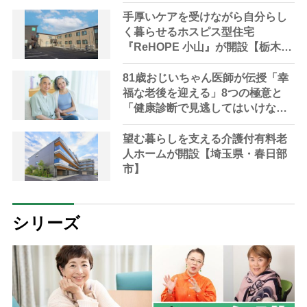
い”終活の備え
手厚いケアを受けながら自分らし
く暮らせるホスピス型住宅
『ReHOPE 小山』が開設【栃木
県・小山市】
81歳おじいちゃん医師が伝授「幸
福な老後を迎える」8つの極意と
「健康診断で見逃してはいけな
い」4つの重要項目
望む暮らしを支える介護付有料老
人ホームが開設【埼玉県・春日部
市】
シリーズ