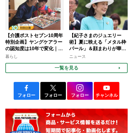
【介護ポストセブン10周年
【紀子さまのジュエリー
特別企画】ヤングケアラー
術】夏に映える「メタル枠
の認知度は10年で変化｜流
パール」＆顔まわりが華や
行語大賞にノミネート、法
ぐ「揺れる一粒」の使い分
暮らし
ニュース
律にも明記されたが果たし
け方
一覧を見る
て現在は？
フォロー
フォロー
フォロー
チャンネル