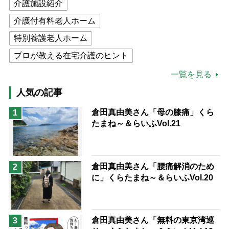
介護施設紹介
介護付有料老人ホーム
特別養護老人ホーム
プロが教える在宅介護のヒント
公的介護保険制度
介護食
一覧を見る
高木ブー
ケアマネジャー
人気の記事
猫が母になつきません
倉田真由美さん「母の膝痛」くら
1
たまね～＆らいふVol.21
息子の遠距離介護サバイバル術
兄がボケました
便利なサービス
予防法
倉田真由美さん「腰痛解消のため
2
に」くらたまね～＆らいふVol.20
倉田真由美さん「無料の東京湾巡
3