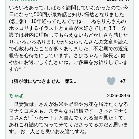
士解説】）
いろいろあって､しばらく訪問していなかったので､今
日になって500回が最終話と知り､愕然となりました
(@_@;) 10年経ってたんですね･･ ぬらりんさんの
ホッコリするイラストと文章が大好きでした❢❢ 介
護では身内に理解してもらえないもどかしさを感じた
り､いろいろありましたが､ぬらりんさんの文章を読ん
で心救われたことが多々ありました。不定期での近況
報告を心待ちにしています。さびちゃん・隊長と､健
やかにお過ごしくださいね。ご多幸をお祈りしていま
す☆*゜
+7
（猫が母になつきません 第500
話「ありがとう」【最終話】）
ちゃぼ
2026-08-06
「良妻賢母」さんがお米や野菜やお花を届けたくなる
マナミコさんも、ステキなお姉様です。きっとマナミ
コさんが「うわー！」と喜んでくれる顔を見たくて、
あれこれ詰めて持って来てくださってるのだと思いま
す。 お二人とも良いお友達ですね。