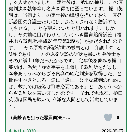
する人物がいました。 定年後は、承知の通り、この原
発判決を執筆等し名声を得るに至っています。 樋口英
明は、当初よりこの定年後の構想を描いており、原発
訴訟団の弁護士たちには、あとくされなく勝訴する
（させる） ことを望んでいたと思われます。 しか
し、その前に目ざわりともいうべき国家賠償訴訟（福
井地方裁判所.平成24年ワ第159号）が提起されたので
す。 その原審の訴訟詐欺の被告とは、弁護士のTと
M等であり、一方の原発訴訟の訴状を書いた弁護士も
その弁護士T等だったからです。 定年後を夢みる樋口
英明は、当然「虚偽事実を主張して裁判所をだまし、
本来ありうべからざる内容の確定判決を取得した」と
批難すべきところ、逆に「適正，公平な裁判のために
は、裁判では虚偽は到底必要である」と ありうべか
らざる判決を言い渡したのです。 それでも現在、樋口
英明は国民を欺いて 立派な人間として活動していま
す。
0
（高齢者を狙った悪質商法・訪
問詐欺の種類と実例9選｜騙され
ないための4つの対策「騙されや
すい人の特徴は？」【社会福祉
ももりん3030
2026-08-07