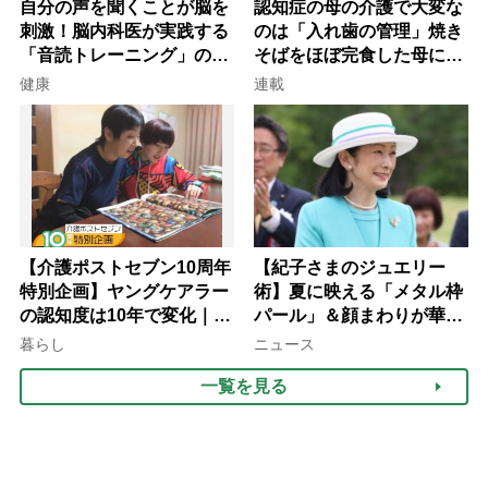
自分の声を聞くことが脳を
認知症の母の介護で大変な
刺激！脳内科医が実践する
のは「入れ歯の管理」焼き
「音読トレーニング」の極
そばをほぼ完食した母に息
意
子が血の気が引いた理由
健康
連載
【介護ポストセブン10周年
【紀子さまのジュエリー
特別企画】ヤングケアラー
術】夏に映える「メタル枠
の認知度は10年で変化｜流
パール」＆顔まわりが華や
行語大賞にノミネート、法
ぐ「揺れる一粒」の使い分
暮らし
ニュース
律にも明記されたが果たし
け方
一覧を見る
て現在は？