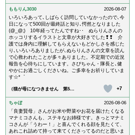
ないための4つの対策「騙されや
すい人の特徴は？」【社会福祉
ももりん3030
2026-08-07
士解説】）
いろいろあって､しばらく訪問していなかったので､今
日になって500回が最終話と知り､愕然となりました
(@_@;) 10年経ってたんですね･･ ぬらりんさんの
ホッコリするイラストと文章が大好きでした❢❢ 介
護では身内に理解してもらえないもどかしさを感じた
り､いろいろありましたが､ぬらりんさんの文章を読ん
で心救われたことが多々ありました。不定期での近況
報告を心待ちにしています。さびちゃん・隊長と､健
やかにお過ごしくださいね。ご多幸をお祈りしていま
す☆*゜
+7
（猫が母になつきません 第500
話「ありがとう」【最終話】）
ちゃぼ
2026-08-06
「良妻賢母」さんがお米や野菜やお花を届けたくなる
マナミコさんも、ステキなお姉様です。きっとマナミ
コさんが「うわー！」と喜んでくれる顔を見たくて、
あれこれ詰めて持って来てくださってるのだと思いま