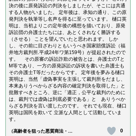
決の後に原発訴訟の判決をしましたが、そこには共通
する人物がいました。 定年後は、承知の通り、この原
発判決を執筆等し名声を得るに至っています。 樋口英
明は、当初よりこの定年後の構想を描いており、原発
訴訟団の弁護士たちには、あとくされなく勝訴する
（させる） ことを望んでいたと思われます。 しか
し、その前に目ざわりともいうべき国家賠償訴訟（福
井地方裁判所.平成24年ワ第159号）が提起されたので
す。 その原審の訴訟詐欺の被告とは、弁護士のTと
M等であり、一方の原発訴訟の訴状を書いた弁護士も
その弁護士T等だったからです。 定年後を夢みる樋口
英明は、当然「虚偽事実を主張して裁判所をだまし、
本来ありうべからざる内容の確定判決を取得した」と
批難すべきところ、逆に「適正，公平な裁判のために
は、裁判では虚偽は到底必要である」と ありうべか
らざる判決を言い渡したのです。 それでも現在、樋口
英明は国民を欺いて 立派な人間として活動していま
す。
0
（高齢者を狙った悪質商法・訪
問詐欺の種類と実例9選｜騙され