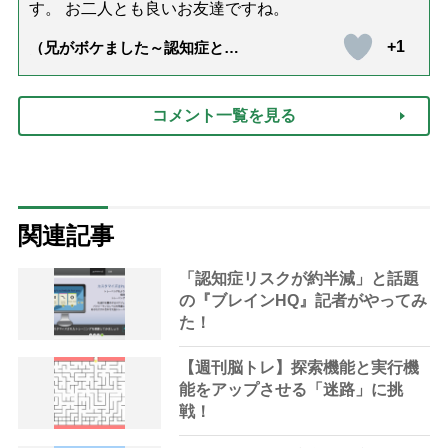
す。 お二人とも良いお友達ですね。
+1
（兄がボケました～認知症と介
護と老後と「第84回『特別送
達』が届きました」）
コメント一覧を見る
関連記事
「認知症リスクが約半減」と話題
の『ブレインHQ』記者がやってみ
た！
【週刊脳トレ】探索機能と実行機
能をアップさせる「迷路」に挑
戦！