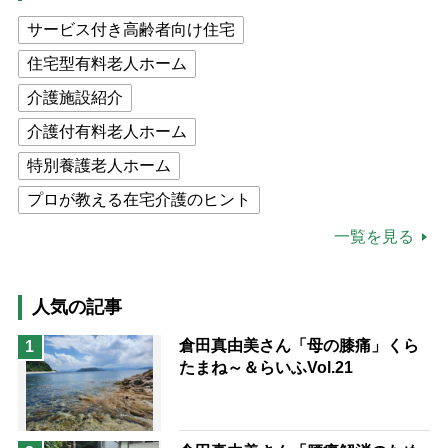
サービス付き高齢者向け住宅
住宅型有料老人ホーム
介護施設紹介
介護付有料老人ホーム
特別養護老人ホーム
プロが教える在宅介護のヒント
公的介護保険制度
介護食
一覧を見る
高木ブー
ケアマネジャー
猫が母になつきません
人気の記事
息子の遠距離介護サバイバル術
倉田真由美さん「母の膝痛」くら
1
たまね～＆らいふVol.21
兄がボケました
便利なサービス
予防法