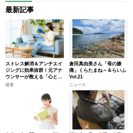
最新記事
ストレス解消＆アンチエイ
倉田真由美さん「母の膝
ジングに効果抜群！元アナ
痛」くらたまね～＆らいふ
ウンサーが教える「心と体
Vol.21
を元気にする音読の習慣」
健康
ニュース