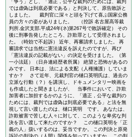
「争う」とし、「適正，公平な裁判のためには、裁判
では虚偽は到底必要である」と判決して、原告敗訴と
しました。 裁判官に深々と頭を下げて喜ぶ国家公務
員の方々の姿がありました。 （控訴 名古屋高等裁
判所.金沢支部.平成24年(ネ)第267号で敗訴確定） その
後に刑事告発したところ、詐欺罪として受理されまし
た。（時効で不起訴） 近年、再審請求しました。 再
審請求では当然に憲法違反を訴えたのですが、再び
「憲法違反の記載がない」の決定を受けました。（第
一小法廷）（日弁連経歴者所属） 絶望と恐怖があるの
みです。 日本は、法による支配（人権擁護）していま
すか？ さて近年、元裁判官の樋口英明氏は、過去の
立派な行動（？）を講演し、ドキュメンタリー映画を
も作成したと聞きましたが、 当事件において、詐欺
加害者に加担するかのように、「適正，公平な裁判の
ためには、裁判では虚偽は到底必要である」と法を無
視して言い渡したのは、樋口英明 です。 あなたは、
詐欺被害で苦しむ人々に対して、このような卑劣な判
決を言い渡して来たのですか？ この樋口英明を「正
義の人」扱いするのは、妥当ですか。 この判決と原発
訴訟の判決の（人間）関係を知っていますか。 この判