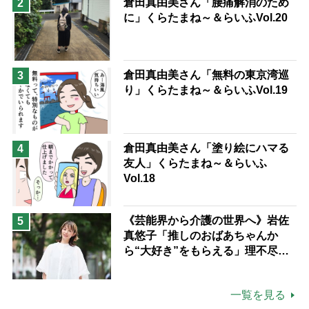
倉田真由美さん「腰痛解消のため
2
に」くらたまね～＆らいふVol.20
倉田真由美さん「無料の東京湾巡
3
り」くらたまね～＆らいふVol.19
倉田真由美さん「塗り絵にハマる
4
友人」くらたまね～＆らいふ
Vol.18
《芸能界から介護の世界へ》岩佐
5
真悠子「推しのおばあちゃんか
ら“大好き”をもらえる」理不尽さ
も吹き飛ぶ“やりがい”、介護の現
場は「愛おしい」
一覧を見る