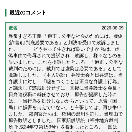
最近のコメント
匿名
2026-08-09
異常すぎる正義 「適正，公平な社会のためには、虚偽
(詐害)は到底必要である」と判決を受けて敗訴しまし
た。 どうやって生きれば良いですか 私は、虚
偽事由で侮辱されて提訴され、敗訴し、様々なものを
失いました。 これを提訴したところ、「適正，公平な
裁判のためには、裁判では虚偽は必要である」として
敗訴しました。（本人訴訟） 弁護士会と日弁連は、当
弁護士に対し、「噓をつくことは正当な弁護士行為」
と議決して懲戒処分せずに、直後に当弁護士を会長・
日弁連役職に就任させており、原告が提訴した時に
は、「当行為を処分しないからといって、原告（国
民）に損害を与えていない」と主張しては、再び争い
ました。 裁判官たちは、権利の濫用を許し、当理由で
原告敗訴としました。 国家賠償訴訟（福井地方裁判
所.平成24年ワ第159号）を提起したところ、 国は