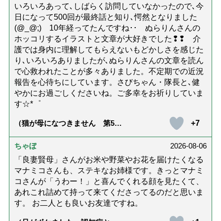
いろいろあって､しばらく訪問していなかったので､今
日になって500回が最終話と知り､愕然となりました
(@_@;) 10年経ってたんですね･･ ぬらりんさんの
ホッコリするイラストと文章が大好きでした❢❢ 介
護では身内に理解してもらえないもどかしさを感じた
り､いろいろありましたが､ぬらりんさんの文章を読ん
で心救われたことが多々ありました。不定期での近況
報告を心待ちにしています。さびちゃん・隊長と､健
やかにお過ごしくださいね。ご多幸をお祈りしていま
す☆*゜
+7
（猫が母になつきません 第500
話「ありがとう」【最終話】）
ちゃぼ
2026-08-06
「良妻賢母」さんがお米や野菜やお花を届けたくなる
マナミコさんも、ステキなお姉様です。きっとマナミ
コさんが「うわー！」と喜んでくれる顔を見たくて、
あれこれ詰めて持って来てくださってるのだと思いま
す。 お二人とも良いお友達ですね。