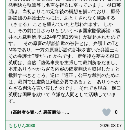
発判決を執筆等し名声を得るに至っています。 樋口英
明は、当初よりこの定年後の構想を描いており、原発
訴訟団の弁護士たちには、あとくされなく勝訴する
（させる） ことを望んでいたと思われます。 しか
し、その前に目ざわりともいうべき国家賠償訴訟（福
井地方裁判所.平成24年ワ第159号）が提起されたので
す。 その原審の訴訟詐欺の被告とは、弁護士のTと
M等であり、一方の原発訴訟の訴状を書いた弁護士も
その弁護士T等だったからです。 定年後を夢みる樋口
英明は、当然「虚偽事実を主張して裁判所をだまし、
本来ありうべからざる内容の確定判決を取得した」と
批難すべきところ、逆に「適正，公平な裁判のために
は、裁判では虚偽は到底必要である」と ありうべか
らざる判決を言い渡したのです。 それでも現在、樋口
英明は国民を欺いて 立派な人間として活動していま
す。
0
（高齢者を狙った悪質商法・訪
問詐欺の種類と実例9選｜騙され
ないための4つの対策「騙されや
すい人の特徴は？」【社会福祉
ももりん3030
2026-08-07
士解説】）