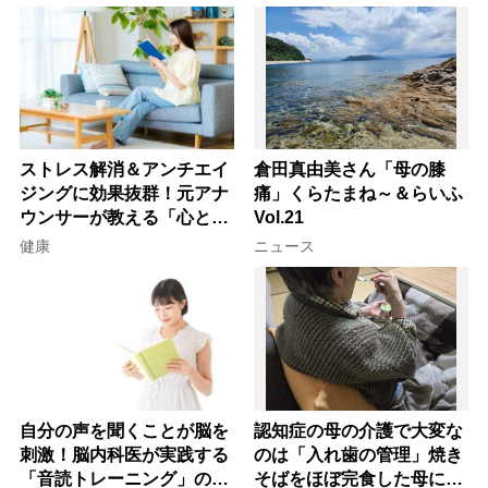
ストレス解消＆アンチエイ
倉田真由美さん「母の膝
ジングに効果抜群！元アナ
痛」くらたまね～＆らいふ
ウンサーが教える「心と体
Vol.21
を元気にする音読の習慣」
健康
ニュース
自分の声を聞くことが脳を
認知症の母の介護で大変な
刺激！脳内科医が実践する
のは「入れ歯の管理」焼き
「音読トレーニング」の極
そばをほぼ完食した母に息