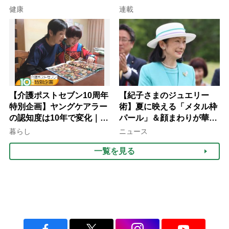
意
子が血の気が引いた理由
健康
連載
【介護ポストセブン10周年
【紀子さまのジュエリー
特別企画】ヤングケアラー
術】夏に映える「メタル枠
の認知度は10年で変化｜流
パール」＆顔まわりが華や
行語大賞にノミネート、法
ぐ「揺れる一粒」の使い分
暮らし
ニュース
律にも明記されたが果たし
け方
一覧を見る
て現在は？