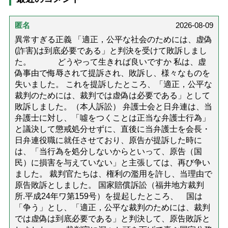
匿名
2026-08-09
異常すぎる正義 「適正，公平な社会のためには、虚偽
(詐害)は到底必要である」と判決を受けて敗訴しまし
た。 どうやって生きれば良いですか 私は、虚
偽事由で侮辱されて提訴され、敗訴し、様々なものを
失いました。 これを提訴したところ、「適正，公平な
裁判のためには、裁判では虚偽は必要である」として
敗訴しました。（本人訴訟） 弁護士会と日弁連は、当
弁護士に対し、「噓をつくことは正当な弁護士行為」
と議決して懲戒処分せずに、直後に当弁護士を会長・
日弁連役職に就任させており、原告が提訴した時に
は、「当行為を処分しないからといって、原告（国
民）に損害を与えていない」と主張しては、再び争い
ました。 裁判官たちは、権利の濫用を許し、当理由で
原告敗訴としました。 国家賠償訴訟（福井地方裁判
所.平成24年ワ第159号）を提起したところ、 国は
「争う」とし、「適正，公平な裁判のためには、裁判
では虚偽は到底必要である」と判決して、原告敗訴と