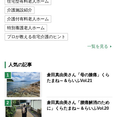
住宅型有料老人ホーム
介護施設紹介
介護付有料老人ホーム
特別養護老人ホーム
プロが教える在宅介護のヒント
公的介護保険制度
介護食
一覧を見る
高木ブー
ケアマネジャー
猫が母になつきません
人気の記事
息子の遠距離介護サバイバル術
倉田真由美さん「母の膝痛」くら
1
たまね～＆らいふVol.21
兄がボケました
便利なサービス
予防法
倉田真由美さん「腰痛解消のため
2
に」くらたまね～＆らいふVol.20