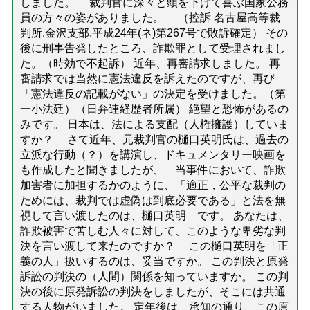
しました。 裁判官に深々と頭を下げて喜ぶ国家公務
員の方々の姿がありました。 （控訴 名古屋高等裁
判所.金沢支部.平成24年(ネ)第267号で敗訴確定） その
後に刑事告発したところ、詐欺罪として受理されまし
た。（時効で不起訴） 近年、再審請求しました。 再
審請求では当然に憲法違反を訴えたのですが、再び
「憲法違反の記載がない」の決定を受けました。（第
一小法廷）（日弁連経歴者所属） 絶望と恐怖があるの
みです。 日本は、法による支配（人権擁護）していま
すか？ さて近年、元裁判官の樋口英明氏は、過去の
立派な行動（？）を講演し、ドキュメンタリー映画を
も作成したと聞きましたが、 当事件において、詐欺
加害者に加担するかのように、「適正，公平な裁判の
ためには、裁判では虚偽は到底必要である」と法を無
視して言い渡したのは、樋口英明 です。 あなたは、
詐欺被害で苦しむ人々に対して、このような卑劣な判
決を言い渡して来たのですか？ この樋口英明を「正
義の人」扱いするのは、妥当ですか。 この判決と原発
訴訟の判決の（人間）関係を知っていますか。 この判
決の後に原発訴訟の判決をしましたが、そこには共通
する人物がいました。 定年後は、承知の通り、この原