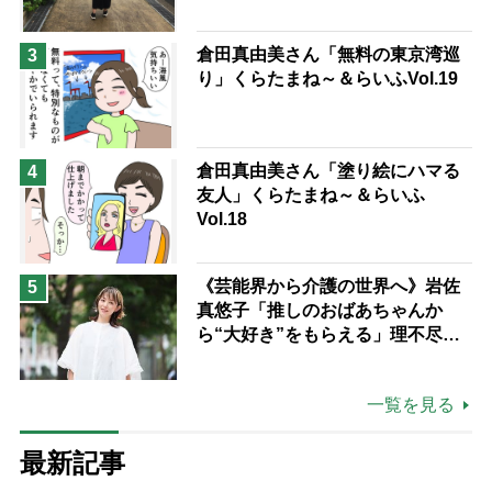
倉田真由美さん「無料の東京湾巡
3
り」くらたまね～＆らいふVol.19
倉田真由美さん「塗り絵にハマる
4
友人」くらたまね～＆らいふ
Vol.18
《芸能界から介護の世界へ》岩佐
5
真悠子「推しのおばあちゃんか
ら“大好き”をもらえる」理不尽さ
も吹き飛ぶ“やりがい”、介護の現
場は「愛おしい」
一覧を見る
最新記事