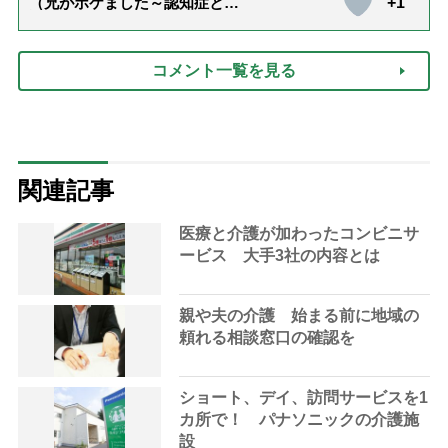
+1
（兄がボケました～認知症と介
護と老後と「第84回『特別送
達』が届きました」）
コメント一覧を見る
関連記事
医療と介護が加わったコンビニサ
ービス 大手3社の内容とは
親や夫の介護 始まる前に地域の
頼れる相談窓口の確認を
ショート、デイ、訪問サービスを1
カ所で！ パナソニックの介護施
設