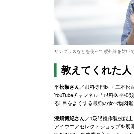
サングラスなどを使って紫外線を防い
教えてくれた人
平松類さん
／眼科専門医・二本松
YouTubeチャンネル「眼科医平
る! 目をよくする最強の食べ物図
漆畑博紀さん
／1級眼鏡作製技能
アイウエアセレクトショップを展開す