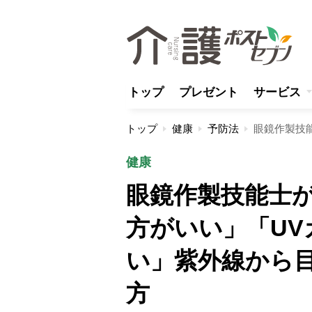
トップ
プレゼント
サービス
トップ
健康
予防法
健康
眼鏡作製技能士
方がいい」「U
い」紫外線から
方