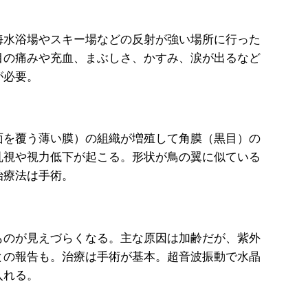
水浴場やスキー場などの反射が強い場所に行った
目の痛みや充血、まぶしさ、かすみ、涙が出るなど
が必要。
）
を覆う薄い膜）の組織が増殖して角膜（黒目）の
乱視や視力低下が起こる。形状が鳥の翼に似ている
治療法は手術。
のが見えづらくなる。主な原因は加齢だが、紫外
との報告も。治療は手術が基本。超音波振動で水晶
入れる。