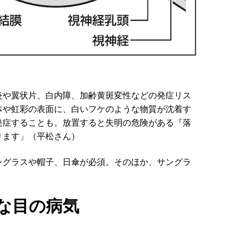
炎や翼状片、白内障、加齢黄斑変性などの発症リス
体や虹彩の表面に、白いフケのような物質が沈着す
発症することも。放置すると失明の危険がある『落
ります」（平松さん）
グラスや帽子、日傘が必須。そのほか、サングラ
な目の病気