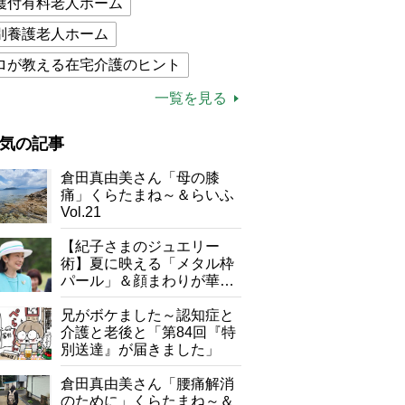
護付有料老人ホーム
別養護老人ホーム
ロが教える在宅介護のヒント
的介護保険制度
介護食
一覧を見る
木ブー
ケアマネジャー
気の記事
が母になつきません
倉田真由美さん「母の膝
子の遠距離介護サバイバル術
痛」くらたまね～＆らいふ
Vol.21
がボケました
便利なサービス
【紀子さまのジュエリー
防法
術】夏に映える「メタル枠
パール」＆顔まわりが華や
ぐ「揺れる一粒」の使い分
け方
兄がボケました～認知症と
介護と老後と「第84回『特
別送達』が届きました」
倉田真由美さん「腰痛解消
のために」くらたまね～＆