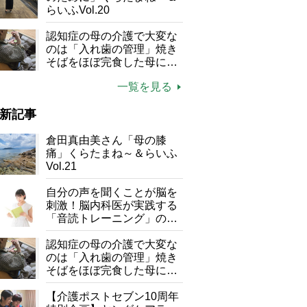
らいふVol.20
認知症の母の介護で大変な
のは「入れ歯の管理」焼き
そばをほぼ完食した母に息
子が血の気が引いた理由
一覧を見る
新記事
倉田真由美さん「母の膝
痛」くらたまね～＆らいふ
Vol.21
自分の声を聞くことが脳を
刺激！脳内科医が実践する
「音読トレーニング」の極
意
認知症の母の介護で大変な
のは「入れ歯の管理」焼き
そばをほぼ完食した母に息
子が血の気が引いた理由
【介護ポストセブン10周年