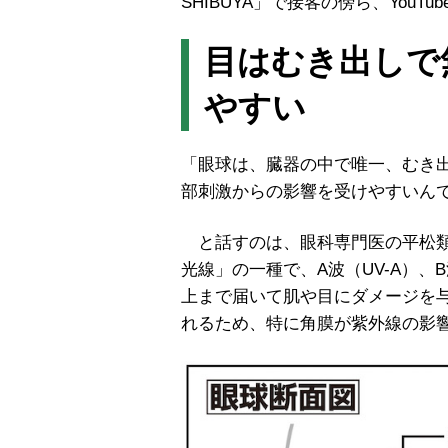
SHIBUYA」で接客の傍ら、You
目はむき出しで
やすい
「眼球は、臓器の中で唯一、むき
部刺激からの影響を受けやすいん
と話すのは、眼科専門医の平松類
光線」の一種で、A波（UV-A）、B
上まで届いて肌や目にダメージを
れるため、特に角膜が紫外線の影