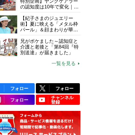
特別企画】ヤングケアラー
の認知度は10年で変化｜流
行語大賞にノミネート、法
律にも明記されたが果たし
【紀子さまのジュエリー
て現在は？
術】夏に映える「メタル枠
パール」＆顔まわりが華や
ぐ「揺れる一粒」の使い分
け方
兄がボケました～認知症と
介護と老後と「第84回『特
別送達』が届きました」
一覧を見る
フォロー
フォロー
チャンネル
フォロー
登録