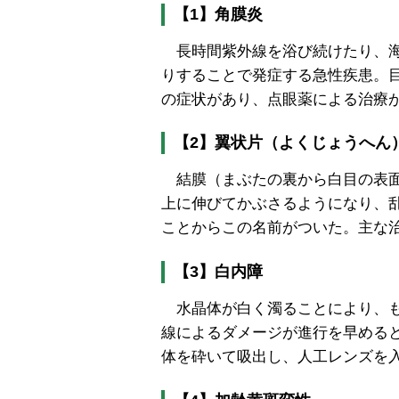
【1】角膜炎
長時間紫外線を浴び続けたり、海
りすることで発症する急性疾患。
の症状があり、点眼薬による治療
【2】翼状片（よくじょうへん
結膜（まぶたの裏から白目の表面
上に伸びてかぶさるようになり、
ことからこの名前がついた。主な
【3】白内障
水晶体が白く濁ることにより、も
線によるダメージが進行を早める
体を砕いて吸出し、人工レンズを