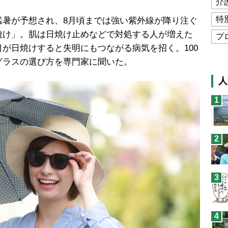
介
特
暑が予想され、8月頃までは強い紫外線が降り注ぐ
焼け」。肌は日焼け止めなどで対処する人が増えた
プ
が日焼けすると失明にもつながる病気を招く。100
公
グラスの選び方を専門家に聞いた。
高
人
猫
1
息
兄
2
予
3
4