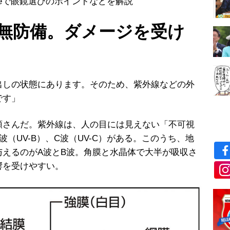
Tubeで眼鏡選びのポイントなどを解説
無防備。ダメージを受け
出しの状態にあります。そのため、紫外線などの外
です」
さんだ。紫外線は、人の目には見えない「不可視
波（UV-B）、C波（UV-C）がある。このうち、地
与えるのがA波とB波。角膜と水晶体で大半が吸収さ
響を受けやすい。