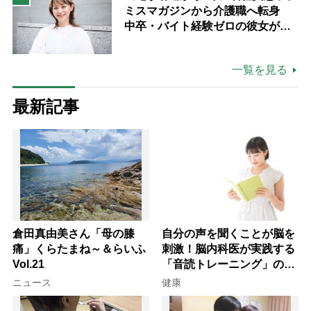
ミスマガジンから介護職へ転身
中卒・バイト経験ゼロの彼女が見
つけた“居場所”「社会の役に立ち
ながら自分らしくいられる」
一覧を見る
最新記事
倉田真由美さん「母の膝
自分の声を聞くことが脳を
痛」くらたまね～＆らいふ
刺激！脳内科医が実践する
Vol.21
「音読トレーニング」の極
意
ニュース
健康