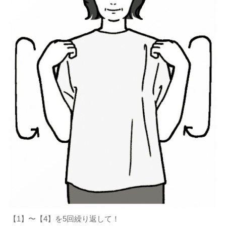
【1】〜【4】を5回繰り返して！