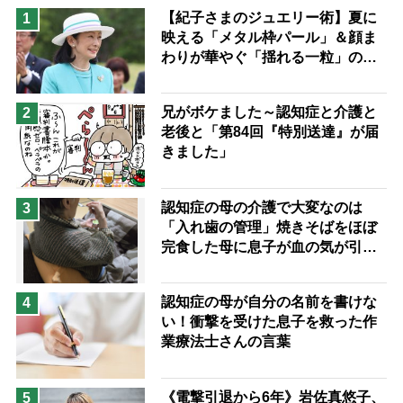
息子の遠距離介護サバイバル術
【紀子さまのジュエリー術】夏に
1
映える「メタル枠パール」＆顔ま
兄がボケました
便利なサービス
わりが華やぐ「揺れる一粒」の使
予防法
い分け方
兄がボケました～認知症と介護と
2
老後と「第84回『特別送達』が届
きました」
認知症の母の介護で大変なのは
3
「入れ歯の管理」焼きそばをほぼ
完食した母に息子が血の気が引い
た理由
認知症の母が自分の名前を書けな
4
い！衝撃を受けた息子を救った作
業療法士さんの言葉
《電撃引退から6年》岩佐真悠子、
5