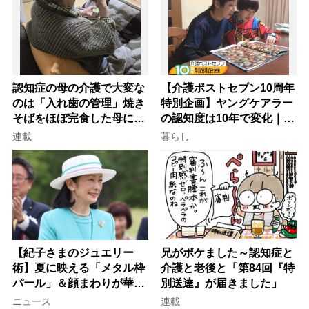
認知症の母の介護で大変な
【介護ポストセブン10周年
のは「入れ歯の管理」焼き
特別企画】ヤングケアラー
そばをほぼ完食した母に息
の認知度は10年で変化｜流
子が血の気が引いた理由
行語大賞にノミネート、法
連載
暮らし
律にも明記されたが果たし
て現在は？
【紀子さまのジュエリー
兄がボケました～認知症と
術】夏に映える「メタル枠
介護と老後と「第84回『特
パール」＆顔まわりが華や
別送達』が届きました」
ぐ「揺れる一粒」の使い分
ニュース
連載