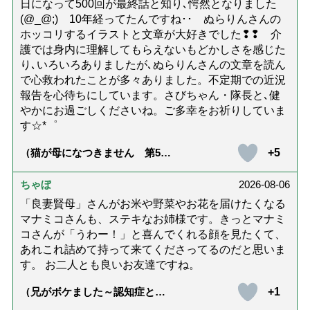
日になって500回が最終話と知り､愕然となりました
(@_@;) 10年経ってたんですね･･ ぬらりんさんの
ホッコリするイラストと文章が大好きでした❢❢ 介
護では身内に理解してもらえないもどかしさを感じた
り､いろいろありましたが､ぬらりんさんの文章を読ん
で心救われたことが多々ありました。不定期での近況
報告を心待ちにしています。さびちゃん・隊長と､健
やかにお過ごしくださいね。ご多幸をお祈りしていま
す☆*゜
+5
（猫が母になつきません 第500
話「ありがとう」【最終話】）
ちゃぼ
2026-08-06
「良妻賢母」さんがお米や野菜やお花を届けたくなる
マナミコさんも、ステキなお姉様です。きっとマナミ
コさんが「うわー！」と喜んでくれる顔を見たくて、
あれこれ詰めて持って来てくださってるのだと思いま
す。 お二人とも良いお友達ですね。
+1
（兄がボケました～認知症と介
護と老後と「第84回『特別送