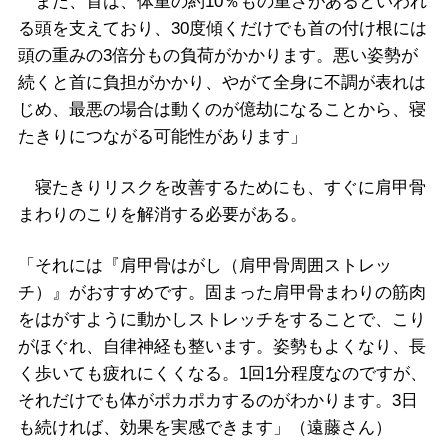
また、首は、体重の約10％もの重さがあるといわれ
る頭を支えており、30度傾くだけでも首の付け根には
頭の重みの3倍分もの負荷がかかります。悪い姿勢が
続くと首に負担がかかり、やがて全身に不調が表れは
じめ、最悪の場合は動くのが億劫になることから、寝
たきりにつながる可能性があります」
寝たきりリスクを改善するためにも、すぐに肩甲骨
まわりのこりを解消する必要がある。
「それには『肩甲骨はがし（肩甲骨周囲ストレッ
チ）』がおすすめです。固まった肩甲骨まわりの筋肉
をはがすように動かしストレッチをすることで、こり
がほぐれ、自律神経も整います。姿勢もよくなり、長
く歩いても疲れにくくなる。1回1分程度なのですが、
それだけでも体がポカポカするのがわかります。3日
も続ければ、効果を実感できます」（遠藤さん）