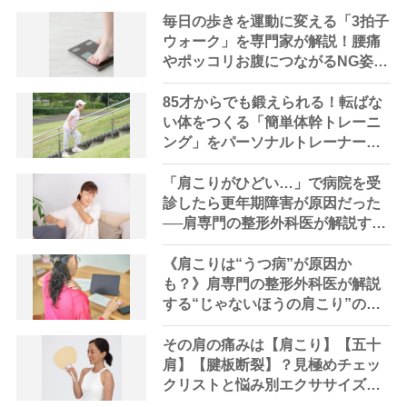
毎日の歩きを運動に変える「3拍子
ウォーク」を専門家が解説！腰痛
やポッコリお腹につながるNG姿勢
も紹介
85才からでも鍛えられる！転ばな
い体をつくる「簡単体幹トレーニ
ング」をパーソナルトレーナーが
伝授
「肩こりがひどい…」で病院を受
診したら更年期障害が原因だった
──肩専門の整形外科医が解説する
「じゃないほうの肩こり」
《肩こりは“うつ病”が原因か
も？》肩専門の整形外科医が解説
する“じゃないほうの肩こり”のメ
カニズム 実際にあったケースや
治療法を紹介
その肩の痛みは【肩こり】【五十
肩】【腱板断裂】？見極めチェッ
クリストと悩み別エクササイズ
「うちわあおぎが効果的」｜専門