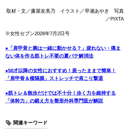
取材・文／廉屋友美乃 イラスト／早瀬あやき 写真
／PIXTA
※女性セブン2026年7月2日号
●「肩甲骨と腕は一緒に動かせる？」疲れない・痛ま
ない体を作る筋トレ不要の夏バテ解消法
●50才以降の女性におすすめ！座ったままで簡単！
「肩甲骨＆横隔膜」ストレッチで肩こり撃退
●筋トレ＆散歩だけでは不十分！歩く力を維持する
「体幹力」の鍛え方を整形外科専門医が解説
関連キーワード