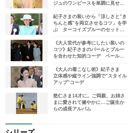
ジュのワンピースを単調に見せな
い工夫
紀子さまの装いから「涼しさと”き
ちんと感”を両立させるコツ」を学
ぶ ターコイズブルーのセットア
ップで初夏に映える“上品な抜け
感”
《大人世代が参考にしたい装いの
コツ》紀子さまのパールとブルー
を合わせた知的コーデ ペールカ
ラーは肌を明るく見せるのに最
適
《大人の着こなし術》紀子さま
立体感や縦ライン強調で“スタイル
アップ”コーデ
悠仁さま14才に。ご両親、お姉さ
まに愛されて健やかに…ご誕生か
らの成長アルバム
シリーズ