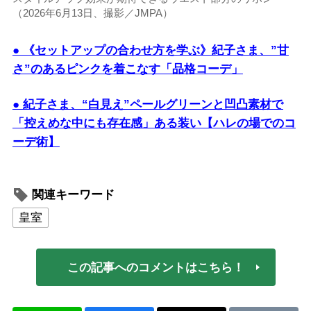
（2026年6月13日、撮影／JMPA）
● 《セットアップの合わせ方を学ぶ》紀子さま、”甘
さ”のあるピンクを着こなす「品格コーデ」
● 紀子さま、“白見え”ペールグリーンと凹凸素材で
「控えめな中にも存在感」ある装い【ハレの場でのコ
ーデ術】
関連キーワード
皇室
この記事へのコメントはこちら！