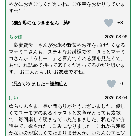
やかにお過ごしくださいね。ご多幸をお祈りしていま
す☆*゜
+3
（猫が母になつきません 第500
話「ありがとう」【最終話】）
ちゃぼ
2026-08-06
「良妻賢母」さんがお米や野菜やお花を届けたくなる
マナミコさんも、ステキなお姉様です。きっとマナミ
コさんが「うわー！」と喜んでくれる顔を見たくて、
あれこれ詰めて持って来てくださってるのだと思いま
す。 お二人とも良いお友達ですね。
0
（兄がボケました～認知症と介
護と老後と「第84回『特別送
達』が届きました」）
けい
2026-08-04
ぬらりんさま、長い間ありがとうございました。優し
くてユーモアのあるイラストと文章がとっても素敵
で、毎回楽しく読ませていただきました。私も母の介
護中で、癒されたり励みになりました。これから連載
がないのが寂しくてたまりませんが、いろんなエピソ