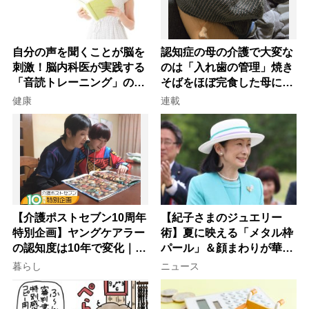
自分の声を聞くことが脳を
認知症の母の介護で大変な
刺激！脳内科医が実践する
のは「入れ歯の管理」焼き
「音読トレーニング」の極
そばをほぼ完食した母に息
意
子が血の気が引いた理由
健康
連載
【介護ポストセブン10周年
【紀子さまのジュエリー
特別企画】ヤングケアラー
術】夏に映える「メタル枠
の認知度は10年で変化｜流
パール」＆顔まわりが華や
行語大賞にノミネート、法
ぐ「揺れる一粒」の使い分
暮らし
ニュース
律にも明記されたが果たし
け方
て現在は？