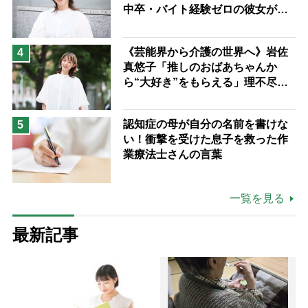
中卒・バイト経験ゼロの彼女が見
つけた“居場所”「社会の役に立ち
ながら自分らしくいられる」
《芸能界から介護の世界へ》岩佐
4
真悠子「推しのおばあちゃんか
ら“大好き”をもらえる」理不尽さ
も吹き飛ぶ“やりがい”、介護の現
場は「愛おしい」
認知症の母が自分の名前を書けな
5
い！衝撃を受けた息子を救った作
業療法士さんの言葉
一覧を見る
最新記事