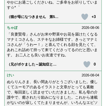
やかにお過ごしくださいね。ご多幸をお祈りしていま
す☆*゜
+3
（猫が母になつきません 第500
話「ありがとう」【最終話】）
ちゃぼ
2026-08-06
「良妻賢母」さんがお米や野菜やお花を届けたくなる
マナミコさんも、ステキなお姉様です。きっとマナミ
コさんが「うわー！」と喜んでくれる顔を見たくて、
あれこれ詰めて持って来てくださってるのだと思いま
す。 お二人とも良いお友達ですね。
0
（兄がボケました～認知症と介
護と老後と「第84回『特別送
達』が届きました」）
けい
2026-08-04
ぬらりんさま、長い間ありがとうございました。優し
くてユーモアのあるイラストと文章がとっても素敵
で、毎回楽しく読ませていただきました。私も母の介
護中で、癒されたり励みになりました。これから連載
がないのが寂しくてたまりませんが、いろんなエピソ