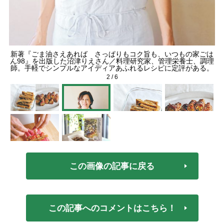
新著『ごま油さえあれば さっぱりもコク旨も、いつもの家ごは
ん98』を出版した沼津りえさん／料理研究家、管理栄養士、調理
師。手軽でシンプルなアイディアあふれるレシピに定評がある。
2
/
6
この画像の記事に戻る
この記事へのコメントはこちら！