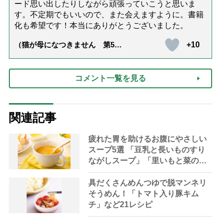
ード思い出したりしながら頑張っていこうと思いま
す。不定期でもいいので、また会えますように。書籍
化も希望です！本当にありがとうございました。
+10
（猫が母になつきません 第500
話「ありがとう」【最終話】）
コメント一覧を見る
関連記事
疲れた胃を助けるお腹にやさしい
スープ5選 「豆乳と長いものすり
ながしスープ」「里いもと菜の花
練りごまのスープ」ほか
具だくさんめんつゆで脱マンネリ
そうめん！「トマト入り豚キム
チ」など21レシピ