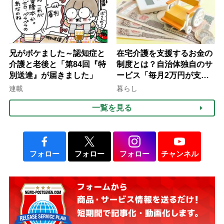
兄がボケました～認知症と
在宅介護を支援するお金の
介護と老後と「第84回『特
制度とは？自治体独自のサ
別送達』が届きました」
ービス「毎月2万円が支給
される」ケースも【FP解
連載
暮らし
説】
一覧を見る
フォロー
フォロー
フォロー
チャンネル