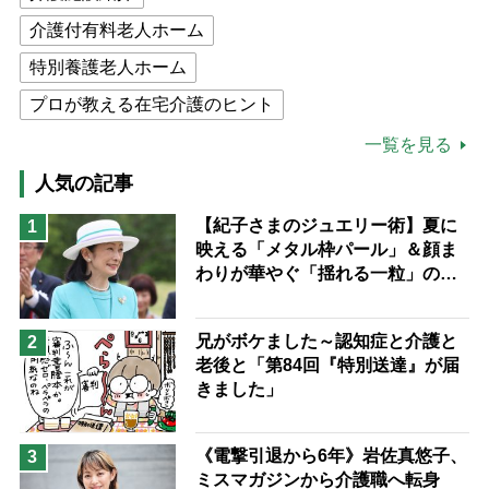
介護付有料老人ホーム
特別養護老人ホーム
プロが教える在宅介護のヒント
公的介護保険制度
介護食
一覧を見る
高木ブー
ケアマネジャー
人気の記事
猫が母になつきません
【紀子さまのジュエリー術】夏に
1
映える「メタル枠パール」＆顔ま
息子の遠距離介護サバイバル術
わりが華やぐ「揺れる一粒」の使
兄がボケました
便利なサービス
い分け方
予防法
兄がボケました～認知症と介護と
2
老後と「第84回『特別送達』が届
きました」
《電撃引退から6年》岩佐真悠子、
3
ミスマガジンから介護職へ転身