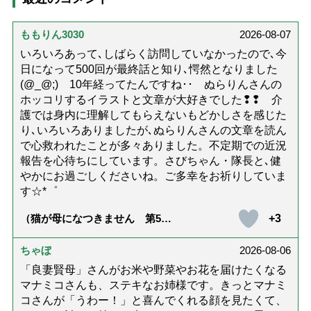
ももりん3030
2026-08-07
いろいろあって､しばらく訪問していなかったので､今
日になって500回が最終話と知り､愕然となりました
(@_@;) 10年経ってたんですね･･ ぬらりんさんの
ホッコリするイラストと文章が大好きでした❢❢ 介
護では身内に理解してもらえないもどかしさを感じた
り､いろいろありましたが､ぬらりんさんの文章を読ん
で心救われたことが多々ありました。不定期での近況
報告を心待ちにしています。さびちゃん・隊長と､健
やかにお過ごしくださいね。ご多幸をお祈りしていま
す☆*゜
+3
（猫が母になつきません 第500
話「ありがとう」【最終話】）
ちゃぼ
2026-08-06
「良妻賢母」さんがお米や野菜やお花を届けたくなる
マナミコさんも、ステキなお姉様です。きっとマナミ
コさんが「うわー！」と喜んでくれる顔を見たくて、