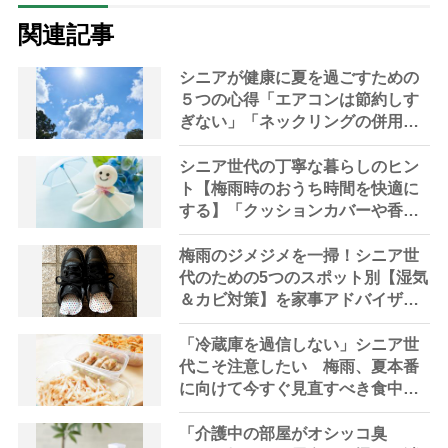
関連記事
シニアが健康に夏を過ごすための
５つの心得「エアコンは節約しす
ぎない」「ネックリングの併用で
電気代をお得に」【節約＆家事ア
ドバイザー解説】
シニア世代の丁寧な暮らしのヒン
ト【梅雨時のおうち時間を快適に
する】「クッションカバーや香り
の模様替え」など10の工夫
梅雨のジメジメを一掃！シニア世
代のための5つのスポット別【湿気
＆カビ対策】を家事アドバイザー
が指南
「冷蔵庫を過信しない」シニア世
代こそ注意したい 梅雨、夏本番
に向けて今すぐ見直すべき食中毒
対策を家事アドバイザーが指南
「介護中の部屋がオシッコ臭