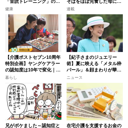
「音読トレーニング」の極
そばをほぼ完食した母に息
意
子が血の気が引いた理由
健康
連載
【介護ポストセブン10周年
【紀子さまのジュエリー
特別企画】ヤングケアラー
術】夏に映える「メタル枠
の認知度は10年で変化｜流
パール」＆顔まわりが華や
行語大賞にノミネート、法
ぐ「揺れる一粒」の使い分
暮らし
ニュース
律にも明記されたが果たし
け方
て現在は？
兄がボケました～認知症と
在宅介護を支援するお金の