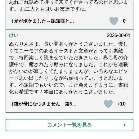
あれこれ詰めて持って来てくださってるのだと思いま
す。 お二人とも良いお友達ですね。
0
（兄がボケました～認知症と介
護と老後と「第84回『特別送
達』が届きました」）
けい
2026-08-04
ぬらりんさま、長い間ありがとうございました。優し
くてユーモアのあるイラストと文章がとっても素敵
で、毎回楽しく読ませていただきました。私も母の介
護中で、癒されたり励みになりました。これから連載
がないのが寂しくてたまりませんが、いろんなエピソ
ード思い出したりしながら頑張っていこうと思いま
す。不定期でもいいので、また会えますように。書籍
化も希望です！本当にありがとうございました。
+10
（猫が母になつきません 第500
話「ありがとう」【最終話】）
コメント一覧を見る