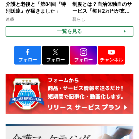
介護と老後と「第84回『特
制度とは？自治体独自のサ
別送達』が届きました」
ービス「毎月2万円が支給
される」ケースも【FP解
連載
暮らし
説】
一覧を見る
フォロー
フォロー
フォロー
チャンネル