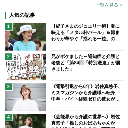
公的介護保険制度
介護食
一覧を見る
高木ブー
ケアマネジャー
人気の記事
猫が母になつきません
【紀子さまのジュエリー術】夏に
1
映える「メタル枠パール」＆顔ま
息子の遠距離介護サバイバル術
わりが華やぐ「揺れる一粒」の使
兄がボケました
便利なサービス
い分け方
予防法
兄がボケました～認知症と介護と
2
老後と「第84回『特別送達』が届
きました」
《電撃引退から6年》岩佐真悠子、
3
ミスマガジンから介護職へ転身
中卒・バイト経験ゼロの彼女が見
つけた“居場所”「社会の役に立ち
ながら自分らしくいられる」
《芸能界から介護の世界へ》岩佐
4
真悠子「推しのおばあちゃんか