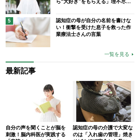
ら“大好き”をもらえる」理不尽さ
も吹き飛ぶ“やりがい”、介護の現
場は「愛おしい」
認知症の母が自分の名前を書けな
5
い！衝撃を受けた息子を救った作
業療法士さんの言葉
一覧を見る
最新記事
自分の声を聞くことが脳を
認知症の母の介護で大変な
刺激！脳内科医が実践する
のは「入れ歯の管理」焼き