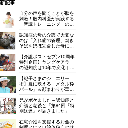
新記事
自分の声を聞くことが脳を
刺激！脳内科医が実践する
「音読トレーニング」の極
意
認知症の母の介護で大変な
のは「入れ歯の管理」焼き
そばをほぼ完食した母に息
子が血の気が引いた理由
【介護ポストセブン10周年
特別企画】ヤングケアラー
の認知度は10年で変化｜流
行語大賞にノミネート、法
律にも明記されたが果たし
【紀子さまのジュエリー
古いビデオには、若い日の夫と幼い娘の姿が
て現在は？
術】夏に映える「メタル枠
パール」＆顔まわりが華や
ぐ「揺れる一粒」の使い分
け方
兄がボケました～認知症と
介護と老後と「第84回『特
別送達』が届きました」
在宅介護を支援するお金の
制度とは？自治体独自のサ