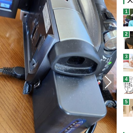
人
猫
1
息
兄
2
予
3
4
5