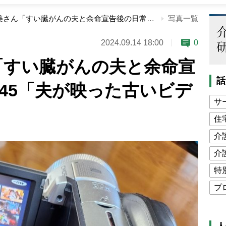
倉田真由美さん「すい臓がんの夫と余命宣告後の日常」Vol.45「夫が映った古いビデオの動画」
写真一覧
2024.09.14 18:00
0
「すい臓がんの夫と余命宣
話
.45「夫が映った古いビデ
サ
住
介
介
特
プ
公
高