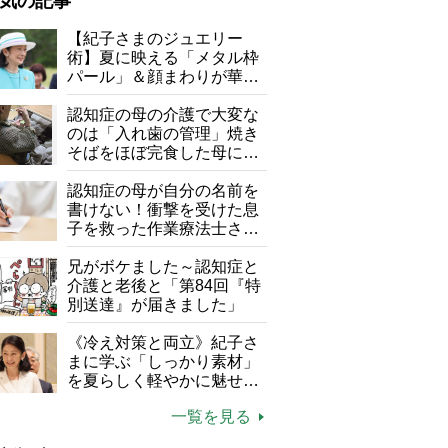
気の記事
が母になつきません
【紀子さまのジュエリー
術】夏に映える「メタル枠
子の遠距離介護サバイバル術
パール」＆顔まわりが華や
がボケました
便利なサービス
ぐ「揺れる一粒」の使い分
け方
認知症の母の介護で大変な
防法
のは「入れ歯の管理」焼き
そばをほぼ完食した母に息
子が血の気が引いた理由
認知症の母が自分の名前を
書けない！衝撃を受けた息
子を救った作業療法士さん
の言葉
兄がボケました～認知症と
介護と老後と「第84回『特
別送達』が届きました」
《冷え対策と両立》紀子さ
まに学ぶ「しっかり素材」
を夏らしく軽やかに魅せる
3つの着こなし法則
一覧を見る