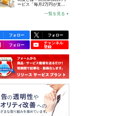
ービス「毎月2万円が支給
される」ケースも【FP解
一覧を見る
説】
フォロー
フォロー
チャンネル
フォロー
登録