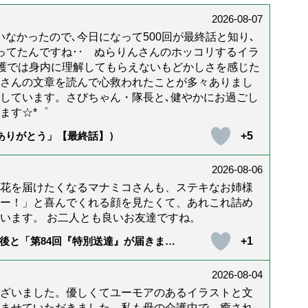
2026-08-07
なかったので､今日になって500回が最終話と知り､
年経ってたんですね･･ ぬらりんさんのホッコリするイラ
護では身内に理解してもらえないもどかしさを感じた
んさんの文章を読んで心救われたことが多々ありまし
しています。さびちゃん・隊長と､健やかにお過ごし
ます☆*゜
+5
「ありがとう」【最終話】）
2026-08-06
花を届けたくなるマナミコさんも、ステキなお姉様
ー！」と喜んでくれる顔を見たくて、あれこれ詰め
います。 お二人とも良いお友達ですね。
+1
後と「第84回『特別送達』が届きまし
2026-08-04
ざいました。優しくてユーモアのあるイラストと文
ませていただきました。私も母の介護中で、癒され