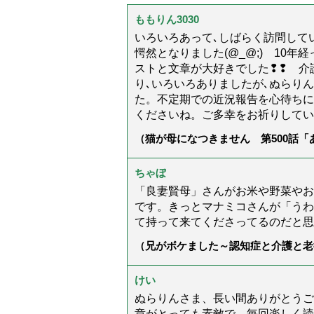
ももりん3030
いろいろあって､しばらく訪問してい
愕然となりました(@_@;) 10
ストと文章が大好きでした❢❢ 介
り､いろいろありましたが､ぬらり
た。不定期での近況報告を心待ちに
くださいね。ご多幸をお祈りしてい
（猫が母になつきません 第500話
ちゃぼ
「良妻賢母」さんがお米や野菜やお
です。きっとマナミコさんが「うわ
て持って来てくださってるのだと思
（兄がボケました～認知症と介護と老
た」）
けい
ぬらりんさま、長い間ありがとうご
章がとっても素敵で、毎回楽しく読