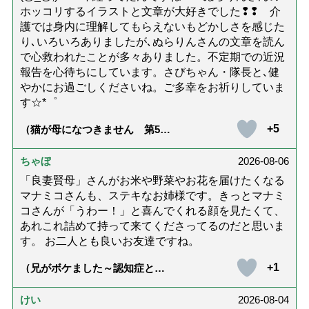
ホッコリするイラストと文章が大好きでした❢❢ 介
護では身内に理解してもらえないもどかしさを感じた
り､いろいろありましたが､ぬらりんさんの文章を読ん
で心救われたことが多々ありました。不定期での近況
報告を心待ちにしています。さびちゃん・隊長と､健
やかにお過ごしくださいね。ご多幸をお祈りしていま
す☆*゜
+5
（猫が母になつきません 第500
話「ありがとう」【最終話】）
ちゃぼ
2026-08-06
「良妻賢母」さんがお米や野菜やお花を届けたくなる
マナミコさんも、ステキなお姉様です。きっとマナミ
コさんが「うわー！」と喜んでくれる顔を見たくて、
あれこれ詰めて持って来てくださってるのだと思いま
す。 お二人とも良いお友達ですね。
+1
（兄がボケました～認知症と介
護と老後と「第84回『特別送
達』が届きました」）
けい
2026-08-04