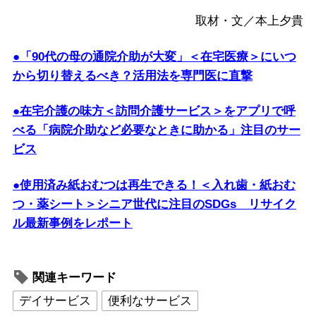
取材・文／本上夕貴
●「90代の母の通院介助が大変」＜在宅医療＞にいつ
から切り替えるべき？活用法を専門医に直撃
●在宅介護の味方＜訪問介護サービス＞をアプリで呼
べる「病院介助など必要なときに助かる」注目のサー
ビス
●使用済み紙おむつは再生できる！＜入れ歯・紙おむ
つ・薬シート＞シニア世代に注目のSDGs リサイク
ル最新事例をレポート
関連キーワード
デイサービス
便利なサービス