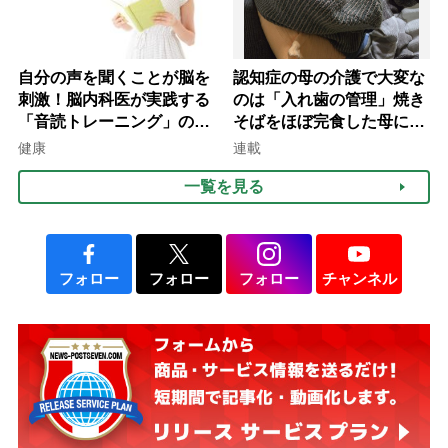
自分の声を聞くことが脳を
認知症の母の介護で大変な
刺激！脳内科医が実践する
のは「入れ歯の管理」焼き
「音読トレーニング」の極
そばをほぼ完食した母に息
意
子が血の気が引いた理由
健康
連載
一覧を見る
フォロー
フォロー
フォロー
チャンネル