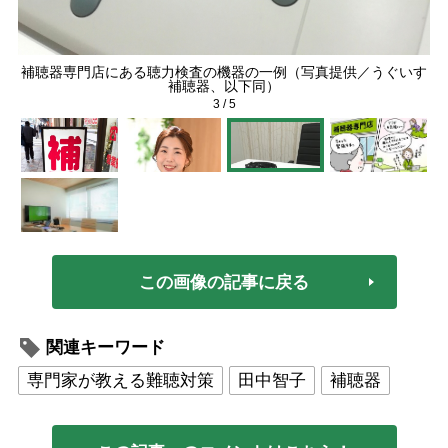
補聴器専門店にある聴力検査の機器の一例（写真提供／うぐいす
「
補聴器、以下同）
3
/
5
この画像の記事に戻る
関連キーワード
専門家が教える難聴対策
田中智子
補聴器