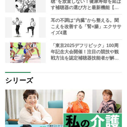
聴”を放置しない！健康寿命を延ば
す補聴器の選び方と最新機能【専
門家解説】
耳の不調は“内臓”から整える。聞
こえを改善する「腎×腸」エクササ
イズ4選
「東京2025デフリピック」100周
年記念大会開催！注目の競技や観
戦方法を認定補聴器技能者が解説
【専門家が教える難聴対策
Vol.30】
シリーズ