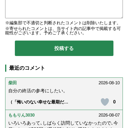
編集部で不適切と判断されたコメントは削除いたします。
寄せられたコメントは、当サイト内の記事中で掲載する可
能性がございます。予めご了承ください。
最近のコメント
柴田
2026-08-10
自分の終活の参考にしたい。
0
（「悔いのない幸せな最期だっ
た」女優・杉田かおるさんが振
り返る母の在宅介護と看取り｜
幸せな在宅死のために医師が教
ももりん3030
2026-08-07
える大切な5つのこと）
いろいろあって､しばらく訪問していなかったので､今