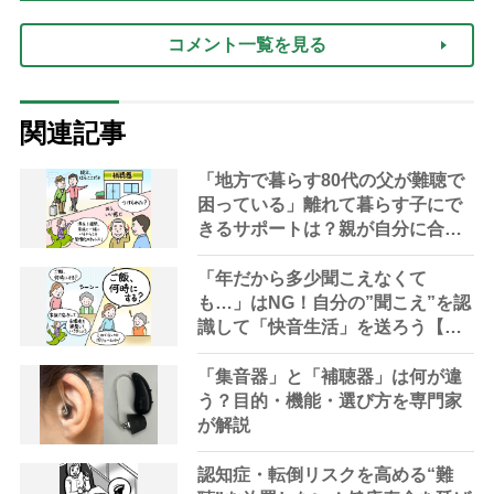
達』が届きました」）
コメント一覧を見る
関連記事
「地方で暮らす80代の父が難聴で
困っている」離れて暮らす子にで
きるサポートは？親が自分に合っ
た補聴器に辿り着くまでのストー
リー【専門家が教える難聴対策
「年だから多少聞こえなくて
Vol.32】
も…」はNG！自分の”聞こえ”を認
識して「快音生活」を送ろう【専
門家が教える難聴対策Vol.31】
「集音器」と「補聴器」は何が違
う？目的・機能・選び方を専門家
が解説
認知症・転倒リスクを高める“難