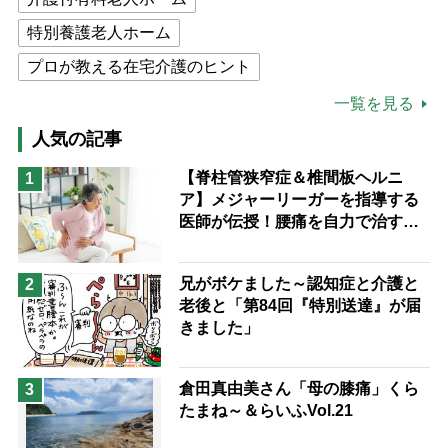
特別養護老人ホーム
プロが教える在宅介護のヒント
公的介護保険制度
介護食
一覧を見る
高木ブー
ケアマネジャー
人気の記事
猫が母になつきません
【脊柱管狭窄症＆椎間板ヘルニ
1
ア】メジャーリーガーを指導する
息子の遠距離介護サバイバル術
医師が伝授！腰痛を自力で治す運
兄がボケました
便利なサービス
動療法4選
予防法
兄がボケました～認知症と介護と
2
老後と「第84回『特別送達』が届
きました」
倉田真由美さん「母の膝痛」くら
3
たまね～＆らいふVol.21