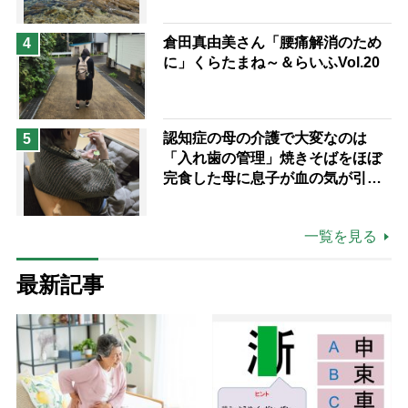
倉田真由美さん「腰痛解消のため
4
に」くらたまね～＆らいふVol.20
認知症の母の介護で大変なのは
5
「入れ歯の管理」焼きそばをほぼ
完食した母に息子が血の気が引い
た理由
一覧を見る
最新記事