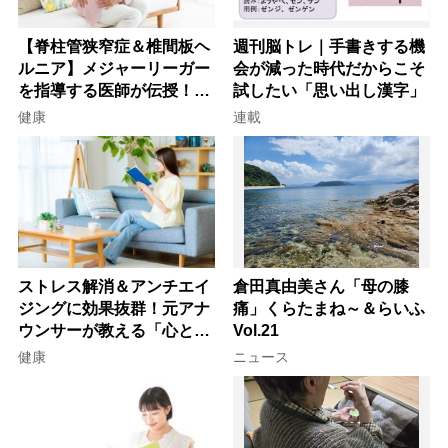
【脊柱管狭窄症＆椎間板ヘ
週刊脳トレ｜手書きする機
ルニア】メジャーリーガー
会が減った時代だからこそ
を指導する医師が伝授！腰
試したい「思い出し漢字」
痛を自力で治す運動療法4
健康
連載
選
ストレス解消＆アンチエイ
倉田真由美さん「母の膝
ジングに効果抜群！元アナ
痛」くらたまね～＆らいふ
ウンサーが教える「心と体
Vol.21
を元気にする音読の習慣」
健康
ニュース