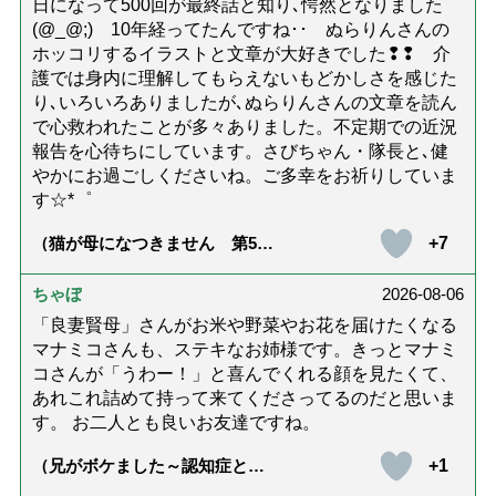
日になって500回が最終話と知り､愕然となりました
(@_@;) 10年経ってたんですね･･ ぬらりんさんの
ホッコリするイラストと文章が大好きでした❢❢ 介
護では身内に理解してもらえないもどかしさを感じた
り､いろいろありましたが､ぬらりんさんの文章を読ん
で心救われたことが多々ありました。不定期での近況
報告を心待ちにしています。さびちゃん・隊長と､健
やかにお過ごしくださいね。ご多幸をお祈りしていま
す☆*゜
+7
（猫が母になつきません 第500
話「ありがとう」【最終話】）
ちゃぼ
2026-08-06
「良妻賢母」さんがお米や野菜やお花を届けたくなる
マナミコさんも、ステキなお姉様です。きっとマナミ
コさんが「うわー！」と喜んでくれる顔を見たくて、
あれこれ詰めて持って来てくださってるのだと思いま
す。 お二人とも良いお友達ですね。
+1
（兄がボケました～認知症と介
護と老後と「第84回『特別送