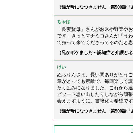
（猫が母になつきません 第500話
ちゃぼ
「良妻賢母」さんがお米や野菜やお
です。きっとマナミコさんが「うわ
て持って来てくださってるのだと思
（兄がボケました～認知症と介護と老
た」）
けい
ぬらりんさま、長い間ありがとうご
章がとっても素敵で、毎回楽しく読
たり励みになりました。これから連
ピソード思い出したりしながら頑張
会えますように。書籍化も希望です
（猫が母になつきません 第500話