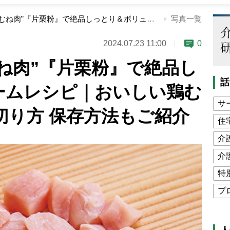
節約の味方“鶏むね肉”『片栗粉』で絶品しっとり＆ボリュームレシピ｜おいしい鶏むね肉の見分け方 切り方 保存方法もご紹介
写真一覧
2024.07.23 11:00
0
ね肉”『片栗粉』で絶品し
話
ームレシピ｜おいしい鶏む
サ
切り方 保存方法もご紹介
住
介
介
特
プ
公
高