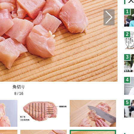
人
猫
1
息
兄
2
予
3
4
角切り
8
/
16
5