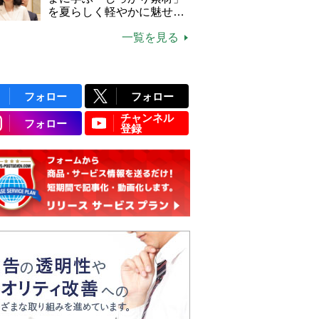
説】
を夏らしく軽やかに魅せる
3つの着こなし法則
一覧を見る
フォロー
フォロー
チャンネル
フォロー
登録