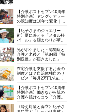
新記事
【介護ポストセブン10周年
特別企画】ヤングケアラー
の認知度は10年で変化｜流
行語大賞にノミネート、法
律にも明記されたが果たし
【紀子さまのジュエリー
て現在は？
術】夏に映える「メタル枠
パール」＆顔まわりが華や
ぐ「揺れる一粒」の使い分
け方
兄がボケました～認知症と
介護と老後と「第84回『特
別送達』が届きました」
在宅介護を支援するお金の
制度とは？自治体独自のサ
ービス「毎月2万円が支給
される」ケースも【FP解
説】
【介護ポストセブン10周年
特別企画】働きながら親の
介護を続けるコツ「介護は
10年以上続くことも…3つ
のフェーズに分けて考えて
《冷え対策と両立》紀子さ
みよう」【社会福祉士解
まに学ぶ「しっかり素材」