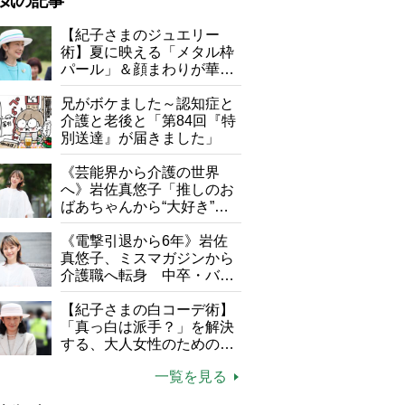
気の記事
が母になつきません
【紀子さまのジュエリー
術】夏に映える「メタル枠
子の遠距離介護サバイバル術
パール」＆顔まわりが華や
がボケました
便利なサービス
ぐ「揺れる一粒」の使い分
け方
兄がボケました～認知症と
防法
介護と老後と「第84回『特
別送達』が届きました」
《芸能界から介護の世界
へ》岩佐真悠子「推しのお
ばあちゃんから“大好き”を
もらえる」理不尽さも吹き
飛ぶ“やりがい”、介護の現
《電撃引退から6年》岩佐
場は「愛おしい」
真悠子、ミスマガジンから
みじん切り
介護職へ転身 中卒・バイ
ト経験ゼロの彼女が見つけ
た“居場所”「社会の役に立
【紀子さまの白コーデ術】
ちながら自分らしくいられ
「真っ白は派手？」を解決
る」
する、大人女性のための上
品夏スタイル4つのコツ
一覧を見る