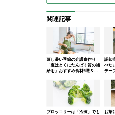
関連記事
蒸し暑い季節の介護食作り
認知
「夏はとくにたんぱく質の補
べた
給を」おすすめ食材6選＆火
テー
を使わないお手軽レシピ3選
並べ
【管理栄養士提案】
処法
の意
ブロッコリーは「冷凍」でも
お茶