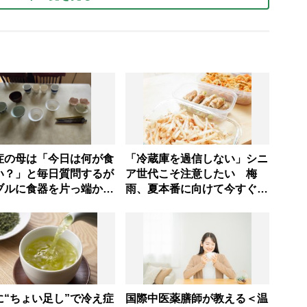
症の母は「今日は何が食
「冷蔵庫を過信しない」シニ
い？」と毎日質問するが
ア世代こそ注意したい 梅
ブルに食器を片っ端から
雨、夏本番に向けて今すぐ見
るだけ―困った息子の対
直すべき食中毒対策を家事ア
とものがない現在の台所
ドバイザーが指南
味
に“ちょい足し”で冷え症
国際中医薬膳師が教える＜温