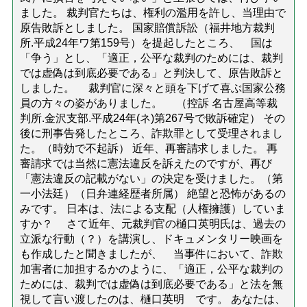
ました。 裁判官たちは、権利の濫用を許し、当理由で
原告敗訴としました。 国家賠償訴訟（福井地方裁判
所.平成24年ワ第159号）を提起したところ、 国は
「争う」とし、「適正，公平な裁判のためには、裁判
では虚偽は到底必要である」と判決して、原告敗訴と
しました。 裁判官に深々と頭を下げて喜ぶ国家公務
員の方々の姿がありました。 （控訴 名古屋高等裁
判所.金沢支部.平成24年(ネ)第267号で敗訴確定） その
後に刑事告発したところ、詐欺罪として受理されまし
た。（時効で不起訴） 近年、再審請求しました。 再
審請求では当然に憲法違反を訴えたのですが、再び
「憲法違反の記載がない」の決定を受けました。（第
一小法廷）（日弁連経歴者所属） 絶望と恐怖があるの
みです。 日本は、法による支配（人権擁護）していま
すか？ さて近年、元裁判官の樋口英明氏は、過去の
立派な行動（？）を講演し、ドキュメンタリー映画を
も作成したと聞きましたが、 当事件において、詐欺
加害者に加担するかのように、「適正，公平な裁判の
ためには、裁判では虚偽は到底必要である」と法を無
視して言い渡したのは、樋口英明 です。 あなたは、