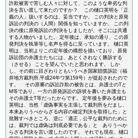
詐欺被害で苦しむ人々に対して、このような卑劣な判
決を言い渡して来たのですか？ この樋口英明を「正
義の人」扱いするのは、妥当ですか。 この判決と原発
訴訟の判決の（人間）関係を知っていますか。 この判
決の後に原発訴訟の判決をしましたが、そこには共通
する人物がいました。 定年後は、承知の通り、この原
発判決を執筆等し名声を得るに至っています。 樋口英
明は、当初よりこの定年後の構想を描いており、原発
訴訟団の弁護士たちには、あとくされなく勝訴する
（させる） ことを望んでいたと思われます。 しか
し、その前に目ざわりともいうべき国家賠償訴訟（福
井地方裁判所.平成24年ワ第159号）が提起されたので
す。 その原審の訴訟詐欺の被告とは、弁護士のTと
M等であり、一方の原発訴訟の訴状を書いた弁護士も
その弁護士T等だったからです。 定年後を夢みる樋口
英明は、当然「虚偽事実を主張して裁判所をだまし、
本来ありうべからざる内容の確定判決を取得した」と
批難すべきところ、逆に「適正，公平な裁判のために
は、裁判では虚偽は到底必要である」と ありうべか
らざる判決を言い渡したのです。 それでも現在、樋口