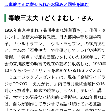
→毒蝮さんに寄せられたお悩みと回答を読む
毒蝮三太夫（どくまむし・さん
1936年東京生まれ（品川生まれ浅草育ち）。俳優・タ
レント。聖徳大学客員教授。日大芸術学部映画学科
卒。「ウルトラマン」「ウルトラセブン」の隊員役な
ど、本名の「石井伊吉」で俳優としてテレビや映画で
活躍。「笑点」で座布団運びをしていた1968年に、司
会の立川談志の助言で現在の芸名に改名した。1969年
10月からパーソナリティを務めているTBSラジオの
「ミュージックプレゼント」は、現在『金曜ワイドラ
ジオTOKYO 「えんがわ」』内で毎月最終金曜日の16
時から放送中。88歳の現在も、ラジオ、テレビ、講
演、大学での講義など精力的に活躍中。2021年暮れに
は、自らが創作してラジオでも語り続けている童話
『こなくてよかったサンタクロース』が、絵本になっ