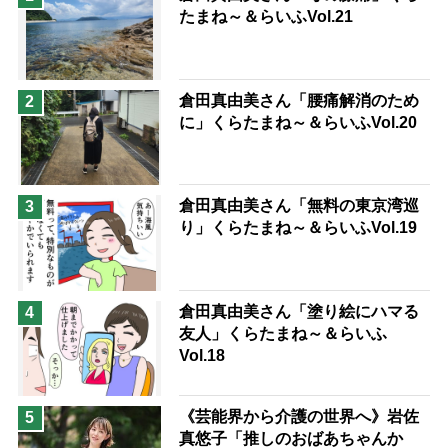
たまね～＆らいふVol.21
兄がボケました
便利なサービス
予防法
倉田真由美さん「腰痛解消のため
2
に」くらたまね～＆らいふVol.20
倉田真由美さん「無料の東京湾巡
3
り」くらたまね～＆らいふVol.19
倉田真由美さん「塗り絵にハマる
4
友人」くらたまね～＆らいふ
Vol.18
《芸能界から介護の世界へ》岩佐
5
真悠子「推しのおばあちゃんか