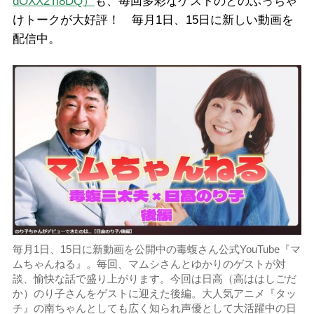
dOXX2Ti8DQ）
も、毎回多彩なゲストのとのぶっちゃ
けトークが大好評！ 毎月1日、15日に新しい動画を
配信中。
毎月1日、15日に新動画を公開中の毒蝮さん公式YouTube『マ
ムちゃんねる』。毎回、マムシさんとゆかりのゲストが対
談、愉快な話で盛り上がります。今回は日高（高ははしごだ
か）のり子さんをゲストに迎えた後編。大人気アニメ『タッ
チ』の南ちゃんとしても広く知られ声優として大活躍中の日