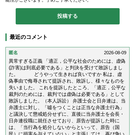
最近のコメント
匿名
2026-08-09
異常すぎる正義 「適正，公平な社会のためには、虚偽
(詐害)は到底必要である」と判決を受けて敗訴しまし
た。 どうやって生きれば良いですか 私は、虚
偽事由で侮辱されて提訴され、敗訴し、様々なものを
失いました。 これを提訴したところ、「適正，公平な
裁判のためには、裁判では虚偽は必要である」として
敗訴しました。（本人訴訟） 弁護士会と日弁連は、当
弁護士に対し、「噓をつくことは正当な弁護士行為」
と議決して懲戒処分せずに、直後に当弁護士を会長・
日弁連役職に就任させており、原告が提訴した時に
は、「当行為を処分しないからといって、原告（国
民）に損害を与えていない」と主張しては、再び争い