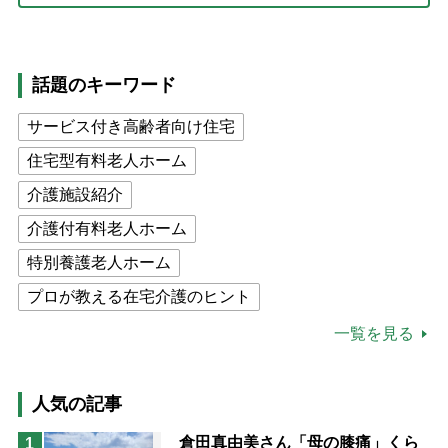
話題のキーワード
サービス付き高齢者向け住宅
住宅型有料老人ホーム
介護施設紹介
介護付有料老人ホーム
特別養護老人ホーム
プロが教える在宅介護のヒント
公的介護保険制度
介護食
一覧を見る
高木ブー
ケアマネジャー
猫が母になつきません
人気の記事
息子の遠距離介護サバイバル術
倉田真由美さん「母の膝痛」くら
1