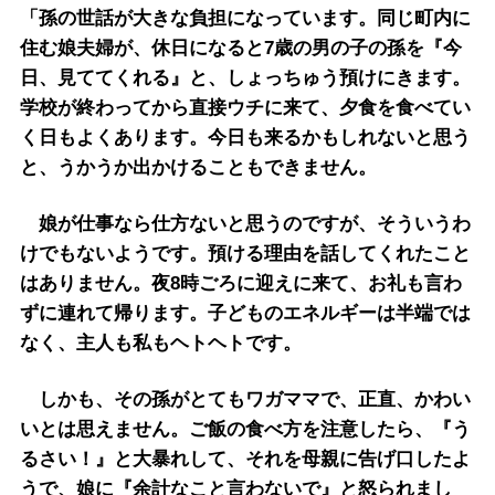
「孫の世話が大きな負担になっています。同じ町内に
住む娘夫婦が、休日になると7歳の男の子の孫を『今
日、見ててくれる』と、しょっちゅう預けにきます。
学校が終わってから直接ウチに来て、夕食を食べてい
く日もよくあります。今日も来るかもしれないと思う
と、うかうか出かけることもできません。
娘が仕事なら仕方ないと思うのですが、そういうわ
けでもないようです。預ける理由を話してくれたこと
はありません。夜8時ごろに迎えに来て、お礼も言わ
ずに連れて帰ります。子どものエネルギーは半端では
なく、主人も私もヘトヘトです。
しかも、その孫がとてもワガママで、正直、かわい
いとは思えません。ご飯の食べ方を注意したら、『う
るさい！』と大暴れして、それを母親に告げ口したよ
うで、娘に『余計なこと言わないで』と怒られまし