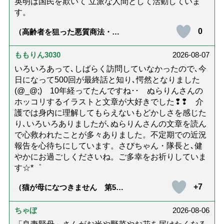
英明は国民を欺いて 立派な人間として活動していま
す。
0
（高齢者を狙った悪質商法・訪
問詐欺の種類と実例9選｜騙され
ないための4つの対策「騙されや
すい人の特徴は？」【社会福祉
ももりん3030
2026-08-07
士解説】）
いろいろあって､しばらく訪問していなかったので､今
日になって500回が最終話と知り､愕然となりました
(@_@;) 10年経ってたんですね･･ ぬらりんさんの
ホッコリするイラストと文章が大好きでした❢❢ 介
護では身内に理解してもらえないもどかしさを感じた
り､いろいろありましたが､ぬらりんさんの文章を読ん
で心救われたことが多々ありました。不定期での近況
報告を心待ちにしています。さびちゃん・隊長と､健
やかにお過ごしくださいね。ご多幸をお祈りしていま
す☆*゜
+7
（猫が母になつきません 第500
話「ありがとう」【最終話】）
ちゃぼ
2026-08-06