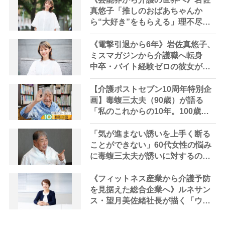
ない」
真悠子「推しのおばあちゃんか
ら“大好き”をもらえる」理不尽さ
も吹き飛ぶ“やりがい”、介護の現
場は「愛おしい」
《電撃引退から6年》岩佐真悠子、
ミスマガジンから介護職へ転身
中卒・バイト経験ゼロの彼女が見
つけた“居場所”「社会の役に立ち
ながら自分らしくいられる」
【介護ポストセブン10周年特別企
画】毒蝮三太夫（90歳）が語る
「私のこれからの10年。100歳に
向けての意気込み」
「気が進まない誘いを上手く断る
ことができない」60代女性の悩み
に毒蝮三太夫が誘いに対するの心
の持ちようを伝授｜「マムちゃん
の毒入り相談室」第86回
《フィットネス産業から介護予防
を見据えた総合企業へ》ルネサン
ス・望月美佐緒社長が描く「ウェ
ルビーイング共創カンパニー」へ
の道筋 コロナ禍に生まれたスタ