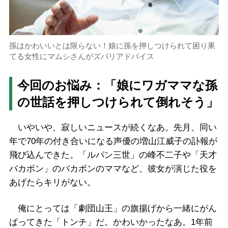
孫はかわいいとは限らない！娘に孫を押しつけられて困り果
てる女性にマムシさんがズバリアドバイス
今回のお悩み：「娘にワガママな孫
の世話を押しつけられて倒れそう」
いやいや、寂しいニュースが続くなあ。先月、同い
年で70年の付き合いになる声優の増山江威子の訃報が
飛び込んできた。「ルパン三世」の峰不二子や「天才
バカボン」のバカボンのママなど、彼女が演じた役を
あげたらキリがない。
俺にとっては「劇団山王」の旗揚げから一緒にがん
ばってきた「トンチ」だ。かわいかったなあ。1年前