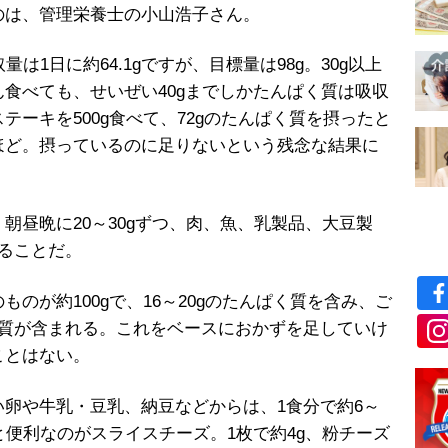
のは、管理栄養士の小山浩子さん。
は1日に約64.1gですが、目標量は98g。30g以上
食べても、せいぜい40gまでしかたんぱく質は吸収
ーキを500g食べて、72gのたんぱく質を摂ったと
ほど。摂っているのに足りないという残念な結果に
昼晩に20～30gずつ、肉、魚、乳製品、大豆製
ることだ。
が約100gで、16～20gのたんぱく質を含み、ご
んぱく質が含まれる。これをベースにおかずを足していけ
ことはない。
卵や牛乳・豆乳、納豆などからは、1食分で約6～
と便利なのがスライスチーズ。1枚で約4g、粉チーズ