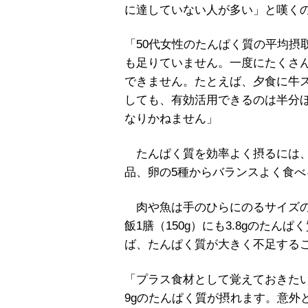
に達していない人が多い」と嘆く
「50代女性のたんぱく質の平均摂取量
も足りていません。一度にたくさん
できません。たとえば、夕食に牛ステ
しても、有効活用できるのは半分
なりかねません」
たんぱく質を効率よく摂るには、朝
品、卵の5種からバランスよく食べ
肉や魚は手のひらにのるサイズのもの
飯1膳（150g）にも3.8gのた
ば、たんぱく質が大きく不足する
「プラス食材として覚えておきたい
9gのたんぱく質が摂れます。意外