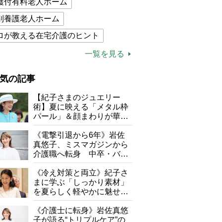
護付有料老人ホーム
別養護老人ホーム
ロが教える在宅介護のヒント
的介護保険制度
介護食
一覧を見る
木ブー
ケアマネジャー
気の記事
が母になつきません
【紀子さまのジュエリー
子の遠距離介護サバイバル術
術】夏に映える「メタル枠
パール」＆顔まわりが華や
がボケました
便利なサービス
ぐ「揺れる一粒」の使い分
け方
《電撃引退から6年》岩佐
防法
真悠子、ミスマガジンから
介護職へ転身 中卒・バイ
ト経験ゼロの彼女が見つけ
た“居場所”「社会の役に立
《冷え対策と両立》紀子さ
ちながら自分らしくいられ
まに学ぶ「しっかり素材」
る」
を夏らしく軽やかに魅せる
3つの着こなし法則
《介護士に転身》岩佐真悠
子が語る“トリプルケア”の