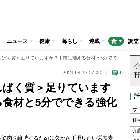
ニュース
健康
暮らし
連載
食
調査
元気の秘訣＜たんぱく質＞足りていますか？手軽に補える食材と5分でできる強化レシピ4選
2024.04.13 07:00
0
んぱく質＞足りています
話
る食材と5分でできる強化
サ
住
介
や筋肉を維持するために欠かさず摂りたい栄養素