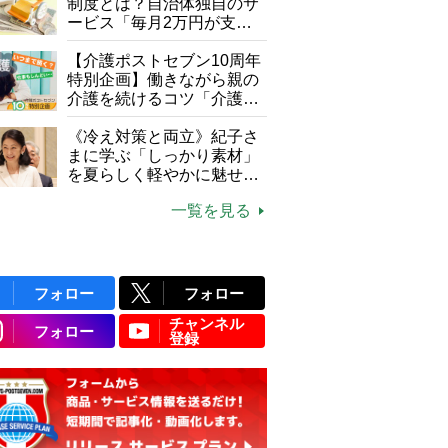
制度とは？自治体独自のサ
ービス「毎月2万円が支給
される」ケースも【FP解
説】
【介護ポストセブン10周年
特別企画】働きながら親の
介護を続けるコツ「介護は
10年以上続くことも…3つ
のフェーズに分けて考えて
《冷え対策と両立》紀子さ
みよう」【社会福祉士解
まに学ぶ「しっかり素材」
説】
を夏らしく軽やかに魅せる
3つの着こなし法則
一覧を見る
フォロー
フォロー
チャンネル
フォロー
登録