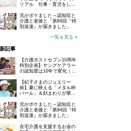
リアル 仕事・育児をしな
がら96歳の義祖母と同居し
て介護 プロだから言える
兄がボケました～認知症と
「家での介護は“雑”でも気
介護と老後と「第84回『特
にしない」
別送達』が届きました」
一覧を見る
新記事
【介護ポストセブン10周年
特別企画】ヤングケアラー
の認知度は10年で変化｜流
行語大賞にノミネート、法
律にも明記されたが果たし
【紀子さまのジュエリー
て現在は？
術】夏に映える「メタル枠
パール」＆顔まわりが華や
ぐ「揺れる一粒」の使い分
け方
兄がボケました～認知症と
介護と老後と「第84回『特
別送達』が届きました」
在宅介護を支援するお金の