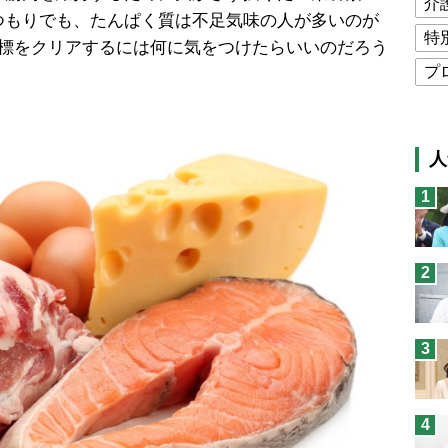
介
つもりでも、たんぱく質は不足気味の人が多いのが
特
目標をクリアするには何に気をつけたらいいのだろう
プ
公
高
人
猫
1
息
兄
2
予
3
4