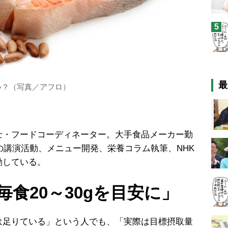
5
最
い？（写真／アフロ）
士・フードコーディネーター。大手食品メーカー勤
での講演活動、メニュー開発、栄養コラム執筆、NHK
動している。
食20～30gを目安に」
は足りている」という人でも、「実際は目標摂取量