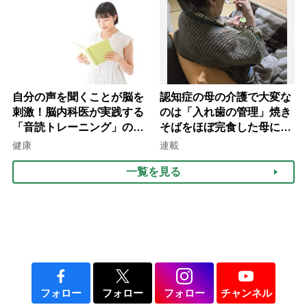
自分の声を聞くことが脳を
認知症の母の介護で大変な
刺激！脳内科医が実践する
のは「入れ歯の管理」焼き
「音読トレーニング」の極
そばをほぼ完食した母に息
意
子が血の気が引いた理由
健康
連載
一覧を見る
フォロー
フォロー
フォロー
チャンネル