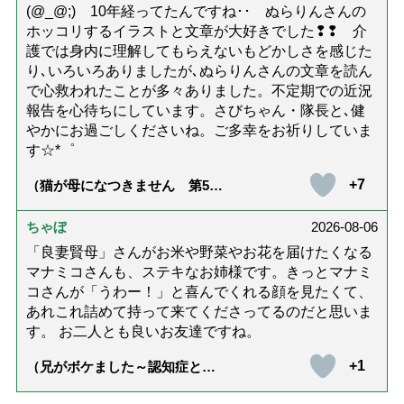
(@_@;) 10年経ってたんですね･･ ぬらりんさんの
ホッコリするイラストと文章が大好きでした❢❢ 介
護では身内に理解してもらえないもどかしさを感じた
り､いろいろありましたが､ぬらりんさんの文章を読ん
で心救われたことが多々ありました。不定期での近況
報告を心待ちにしています。さびちゃん・隊長と､健
やかにお過ごしくださいね。ご多幸をお祈りしていま
す☆*゜
+7
（猫が母になつきません 第500
話「ありがとう」【最終話】）
ちゃぼ
2026-08-06
「良妻賢母」さんがお米や野菜やお花を届けたくなる
マナミコさんも、ステキなお姉様です。きっとマナミ
コさんが「うわー！」と喜んでくれる顔を見たくて、
あれこれ詰めて持って来てくださってるのだと思いま
す。 お二人とも良いお友達ですね。
+1
（兄がボケました～認知症と介
護と老後と「第84回『特別送
達』が届きました」）