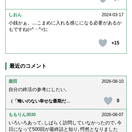
しおん
2024-03-17
小銭かぁ、....こまめに入れる感じになる必要があるか
もですね(=^・^=);;
+15
最近のコメント
柴田
2026-08-10
自分の終活の参考にしたい。
0
（「悔いのない幸せな最期だっ
た」女優・杉田かおるさんが振
り返る母の在宅介護と看取り｜
幸せな在宅死のために医師が教
ももりん3030
2026-08-07
える大切な5つのこと）
いろいろあって､しばらく訪問していなかったので､今
日になって500回が最終話と知り､愕然となりました