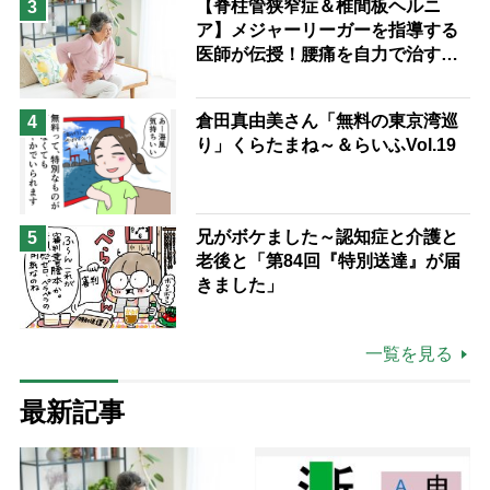
【脊柱管狭窄症＆椎間板ヘルニ
3
ア】メジャーリーガーを指導する
医師が伝授！腰痛を自力で治す運
動療法4選
倉田真由美さん「無料の東京湾巡
4
り」くらたまね～＆らいふVol.19
兄がボケました～認知症と介護と
5
老後と「第84回『特別送達』が届
きました」
一覧を見る
最新記事