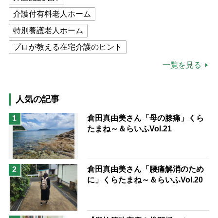
介護付有料老人ホーム
特別養護老人ホーム
プロが教える在宅介護のヒント
公的介護保険制度
介護食
一覧を見る
高木ブー
ケアマネジャー
猫が母になつきません
人気の記事
息子の遠距離介護サバイバル術
倉田真由美さん「母の膝痛」くら
1
たまね～＆らいふVol.21
兄がボケました
便利なサービス
予防法
倉田真由美さん「腰痛解消のため
2
に」くらたまね～＆らいふVol.20