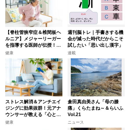
【脊柱管狭窄症＆椎間板ヘ
週刊脳トレ｜手書きする機
ルニア】メジャーリーガー
会が減った時代だからこそ
を指導する医師が伝授！腰
試したい「思い出し漢字」
痛を自力で治す運動療法4
健康
連載
選
ストレス解消＆アンチエイ
倉田真由美さん「母の膝
ジングに効果抜群！元アナ
痛」くらたまね～＆らいふ
ウンサーが教える「心と体
Vol.21
を元気にする音読の習慣」
健康
ニュース