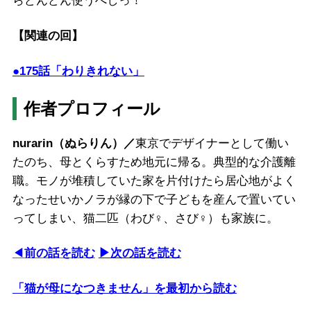
らどんどん使うべしっ！
【関連の回】
●175話「わりきれない」
作者プロフィール
nurarin（ぬらりん）／
東京でデザイナーとして働い
たのち、母とくらすため地元に帰る。典型的な介護離
職。モノが堆積していた家を片付けたら居心地がよく
なったせいかノラが縁の下で子どもを産んで置いてい
ってしまい、猫二匹（わび♀、さび♀）も家族に。
◀
前の話を読む
▶次の話を読む
「猫が母になつきません」を最初から読む