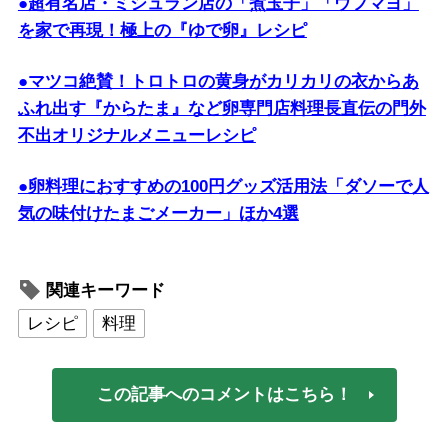
●超有名店・ミシュラン店の「煮玉子」「ウフマヨ」
を家で再現！極上の『ゆで卵』レシピ
●マツコ絶賛！トロトロの黄身がカリカリの衣からあ
ふれ出す『からたま』など卵専門店料理長直伝の門外
不出オリジナルメニューレシピ
●卵料理におすすめの100円グッズ活用法「ダソーで人
気の味付けたまごメーカー」ほか4選
関連キーワード
レシピ
料理
この記事へのコメントはこちら！