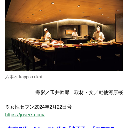
六本木 kappou ukai
撮影／玉井幹郎 取材・文／勅使河原桜
※女性セブン2024年2月22日号
https://josei7.com/