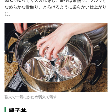
80℃でゆっくり火入れをし、最後は余熱で。プルッと
なめらかな舌触り、とろけるように柔らかい仕上がり
に。
強火で一気にかため弱火で蒸す
親子丼