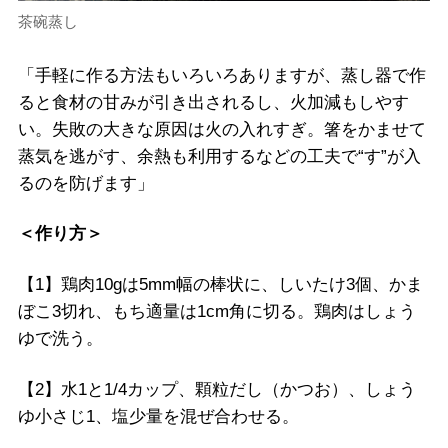
茶碗蒸し
「手軽に作る方法もいろいろありますが、蒸し器で作
ると食材の甘みが引き出されるし、火加減もしやす
い。失敗の大きな原因は火の入れすぎ。箸をかませて
蒸気を逃がす、余熱も利用するなどの工夫で“す”が入
るのを防げます」
＜作り方＞
【1】鶏肉10gは5mm幅の棒状に、しいたけ3個、かま
ぼこ3切れ、もち適量は1cm角に切る。鶏肉はしょう
ゆで洗う。
【2】水1と1/4カップ、顆粒だし（かつお）、しょう
ゆ小さじ1、塩少量を混ぜ合わせる。