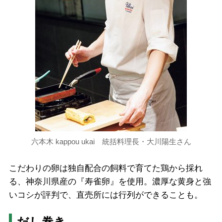
六本木 kappou ukai 統括料理長・大川陽生さん
こだわりの卵は独自配合の飼料で育てた鶏から採れ
る、神奈川県産の『寿雀卵』を使用。濃厚な黄身と強
いコシが評判で、直売所には行列ができることも。
だし巻き