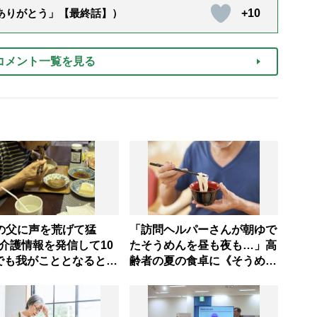
+10
「ありがとう」【最終話】）
コメント一覧を見る
歳の父に声を荒げて猛
「訪問ヘルパーさんが朝ゆで
･介護情報を発信して10
たそうめんを昼も夜も…」高
でも我がこととなると教
齢者の夏の食卓に《そうめん
通りにいかずにため息
だけ》がNGな理由とは？
情と理性の狭間で右往左
【管理栄養士が解説】
る現実」