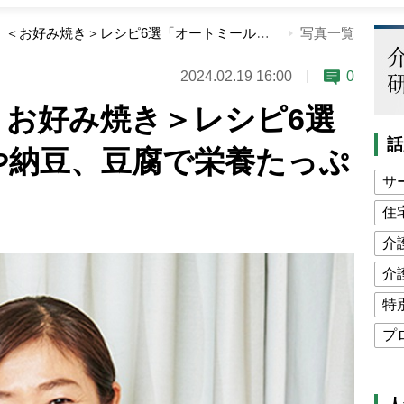
小麦粉少なめ！＜お好み焼き＞レシピ6選「オートミールや納豆、豆腐で栄養たっぷり＆ヘルシー」
写真一覧
2024.02.19 16:00
0
＜お好み焼き＞レシピ6選
話
や納豆、豆腐で栄養たっぷ
サ
住
介
介
特
プ
公
高