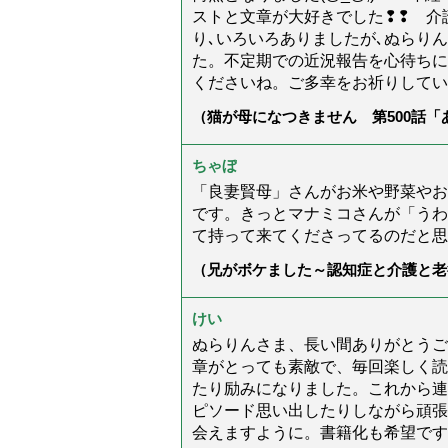
ストと文章が大好きでした❢❢ 介
り､いろいろありましたが､ぬらり
た。不定期での近況報告を心待ちに
くださいね。ご多幸をお祈りしてい
（猫が母になつきません 第500話
ちゃぼ
「良妻賢母」さんがお米や野菜やお
です。きっとマナミコさんが「うわ
て持って来てくださってるのだと思
（兄がボケました～認知症と介護と老
た」）
けい
ぬらりんさま、長い間ありがとうご
章がとっても素敵で、毎回楽しく読
たり励みになりました。これから連
ピソード思い出したりしながら頑張
会えますように。書籍化も希望です