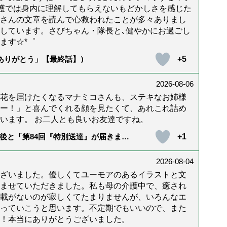
護では身内に理解してもらえないもどかしさを感じた
んさんの文章を読んで心救われたことが多々ありまし
しています。さびちゃん・隊長と､健やかにお過ごし
ます☆*゜
+5
「ありがとう」【最終話】）
2026-08-06
花を届けたくなるマナミコさんも、ステキなお姉様
ー！」と喜んでくれる顔を見たくて、あれこれ詰め
います。 お二人とも良いお友達ですね。
+1
後と「第84回『特別送達』が届きまし
2026-08-04
ざいました。優しくてユーモアのあるイラストと文
ませていただきました。私も母の介護中で、癒され
載がないのが寂しくてたまりませんが、いろんなエ
っていこうと思います。不定期でもいいので、また
！本当にありがとうございました。