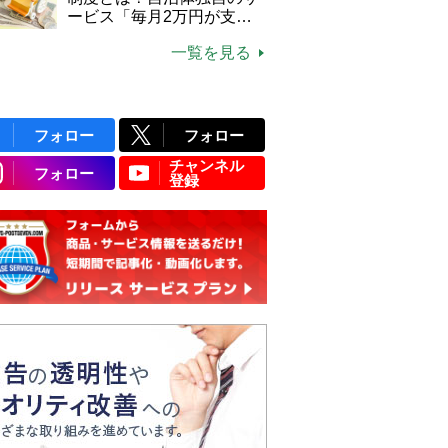
ービス「毎月2万円が支給
される」ケースも【FP解
一覧を見る
説】
フォロー
フォロー
チャンネル
フォロー
登録