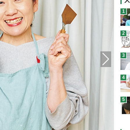
人
猫
1
息
兄
2
予
3
4
5