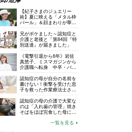
気の記事
が母になつきません
【紀子さまのジュエリー
術】夏に映える「メタル枠
子の遠距離介護サバイバル術
パール」＆顔まわりが華や
がボケました
便利なサービス
ぐ「揺れる一粒」の使い分
け方
兄がボケました～認知症と
防法
介護と老後と「第84回『特
別送達』が届きました」
《電撃引退から6年》岩佐
真悠子、ミスマガジンから
介護職へ転身 中卒・バイ
ト経験ゼロの彼女が見つけ
た“居場所”「社会の役に立
認知症の母が自分の名前を
ちながら自分らしくいられ
書けない！衝撃を受けた息
る」
子を救った作業療法士さん
の言葉
認知症の母の介護で大変な
のは「入れ歯の管理」焼き
そばをほぼ完食した母に息
子が血の気が引いた理由
一覧を見る