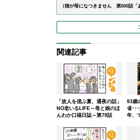
（猫が母になつきません 第500話
関連記事
「故人を偲ぶ夏、通夜の話」
93
NO老いるLIFE～母と娘のほ
省･･
んわか口福日誌～第79話
年、
科書
「感
往す