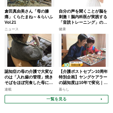
倉田真由美さん「母の膝
自分の声を聞くことが脳を
痛」くらたまね～＆らいふ
刺激！脳内科医が実践する
Vol.21
「音読トレーニング」の極
意
ニュース
健康
認知症の母の介護で大変な
【介護ポストセブン10周年
のは「入れ歯の管理」焼き
特別企画】ヤングケアラー
そばをほぼ完食した母に息
の認知度は10年で変化｜流
子が血の気が引いた理由
行語大賞にノミネート、法
連載
暮らし
律にも明記されたが果たし
一覧を見る
て現在は？