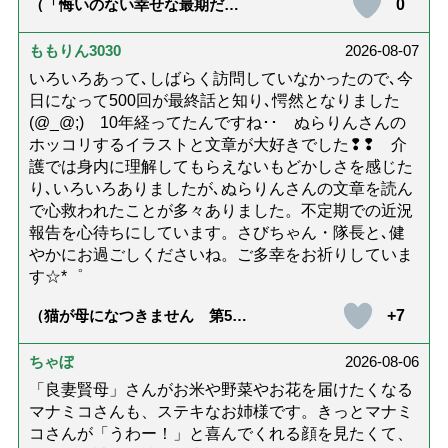
0
（「悔いのない幸せな最期だっ
た」女優・杉田かおるさんが振
り返る母の在宅介護と看取り｜
幸せな在宅死のために医師が教
ももりん3030
2026-08-07
える大切な5つのこと）
いろいろあって､しばらく訪問していなかったので､今
日になって500回が最終話と知り､愕然となりました
(@_@;) 10年経ってたんですね･･ ぬらりんさんの
ホッコリするイラストと文章が大好きでした❢❢ 介
護では身内に理解してもらえないもどかしさを感じた
り､いろいろありましたが､ぬらりんさんの文章を読ん
で心救われたことが多々ありました。不定期での近況
報告を心待ちにしています。さびちゃん・隊長と､健
やかにお過ごしくださいね。ご多幸をお祈りしていま
す☆*゜
+7
（猫が母になつきません 第500
話「ありがとう」【最終話】）
ちゃぼ
2026-08-06
「良妻賢母」さんがお米や野菜やお花を届けたくなる
マナミコさんも、ステキなお姉様です。きっとマナミ
コさんが「うわー！」と喜んでくれる顔を見たくて、