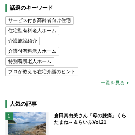
話題のキーワード
サービス付き高齢者向け住宅
住宅型有料老人ホーム
介護施設紹介
介護付有料老人ホーム
特別養護老人ホーム
プロが教える在宅介護のヒント
公的介護保険制度
介護食
一覧を見る
高木ブー
ケアマネジャー
猫が母になつきません
人気の記事
息子の遠距離介護サバイバル術
倉田真由美さん「母の膝痛」くら
1
たまね～＆らいふVol.21
兄がボケました
便利なサービス
予防法