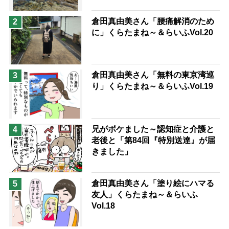
倉田真由美さん「腰痛解消のため
2
に」くらたまね～＆らいふVol.20
倉田真由美さん「無料の東京湾巡
3
り」くらたまね～＆らいふVol.19
兄がボケました～認知症と介護と
4
老後と「第84回『特別送達』が届
きました」
倉田真由美さん「塗り絵にハマる
5
友人」くらたまね～＆らいふ
Vol.18