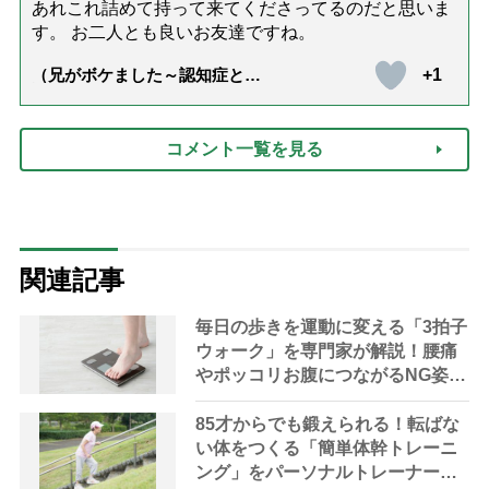
あれこれ詰めて持って来てくださってるのだと思いま
す。 お二人とも良いお友達ですね。
+1
（兄がボケました～認知症と介
護と老後と「第84回『特別送
達』が届きました」）
コメント一覧を見る
関連記事
毎日の歩きを運動に変える「3拍子
ウォーク」を専門家が解説！腰痛
やポッコリお腹につながるNG姿勢
も紹介
85才からでも鍛えられる！転ばな
い体をつくる「簡単体幹トレーニ
ング」をパーソナルトレーナーが