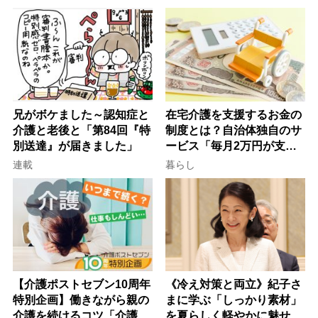
律にも明記されたが果たし
け方
て現在は？
兄がボケました～認知症と
在宅介護を支援するお金の
介護と老後と「第84回『特
制度とは？自治体独自のサ
別送達』が届きました」
ービス「毎月2万円が支給
される」ケースも【FP解
連載
暮らし
説】
【介護ポストセブン10周年
《冷え対策と両立》紀子さ
特別企画】働きながら親の
まに学ぶ「しっかり素材」
介護を続けるコツ「介護は
を夏らしく軽やかに魅せる