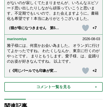
がないのが寂しくてたまりませんが、いろんなエピソ
ード思い出したりしながら頑張っていこうと思いま
す。不定期でもいいので、また会えますように。書籍
化も希望です！本当にありがとうございました。
+7
（猫が母になつきません 第500
話「ありがとう」【最終話】）
marinomiya
2026-08-03
雅子様には、何度かお会い為ました。 オランダに行け
てよかったですね。 わたくしなんか、東京に行くのが
やっとです。 まりともうします。愛子様、は、盆踊り
のお姿が好きなんですね。 以上です。
+2
（《同じパールでも印象が変
化》皇后雅子さまに学ぶ「大人
の夏ネックレス」上品＆涼しげ
に見せる4つの法則）
コメント一覧を見る
関連記事