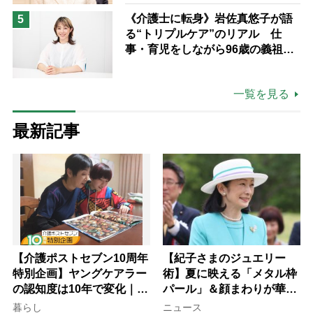
《介護士に転身》岩佐真悠子が語
5
る“トリプルケア”のリアル 仕
事・育児をしながら96歳の義祖母
と同居して介護 プロだから言え
る「家での介護は“雑”でも気にし
一覧を見る
ない」
最新記事
【介護ポストセブン10周年
【紀子さまのジュエリー
特別企画】ヤングケアラー
術】夏に映える「メタル枠
の認知度は10年で変化｜流
パール」＆顔まわりが華や
行語大賞にノミネート、法
ぐ「揺れる一粒」の使い分
暮らし
ニュース