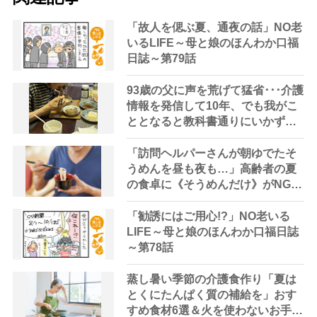
「故人を偲ぶ夏、通夜の話」NO老
いるLIFE～母と娘のほんわか口福
日誌～第79話
93歳の父に声を荒げて猛省･･･介護
情報を発信して10年、でも我がこ
ととなると教科書通りにいかずに
ため息「感情と理性の狭間で右往
左往する現実」
「訪問ヘルパーさんが朝ゆでたそ
うめんを昼も夜も…」高齢者の夏
の食卓に《そうめんだけ》がNGな
理由とは？【管理栄養士が解説】
「勧誘にはご用心!?」NO老いる
LIFE～母と娘のほんわか口福日誌
～第78話
蒸し暑い季節の介護食作り「夏は
とくにたんぱく質の補給を」おす
すめ食材6選＆火を使わないお手軽