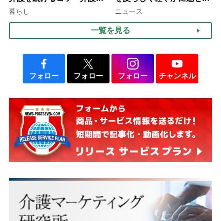
10年以上続くことも…3つ
3つの着こなし法則
暮らし
ニュース
のフェーズに分けて考えて
一覧を見る
みよう」【社会福祉士解
説】
フォロー
フォロー
フォロー
チャンネル