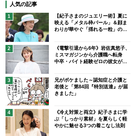
高木ブー
ケアマネジャー
人気の記事
猫が母になつきません
【紀子さまのジュエリー術】夏に
1
映える「メタル枠パール」＆顔ま
息子の遠距離介護サバイバル術
わりが華やぐ「揺れる一粒」の使
兄がボケました
便利なサービス
い分け方
予防法
《電撃引退から6年》岩佐真悠子、
2
ミスマガジンから介護職へ転身
中卒・バイト経験ゼロの彼女が見
つけた“居場所”「社会の役に立ち
ながら自分らしくいられる」
兄がボケました～認知症と介護と
3
老後と「第84回『特別送達』が届
きました」
《冷え対策と両立》紀子さまに学
4
ぶ「しっかり素材」を夏らしく軽
やかに魅せる3つの着こなし法則