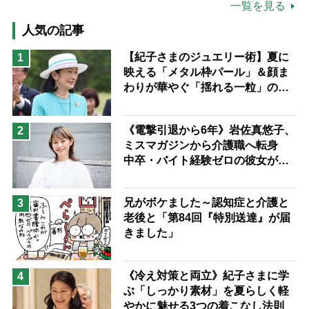
公的介護保険制度
介護食
一覧を見る
高木ブー
ケアマネジャー
人気の記事
猫が母になつきません
【紀子さまのジュエリー術】夏に
1
映える「メタル枠パール」＆顔ま
息子の遠距離介護サバイバル術
わりが華やぐ「揺れる一粒」の使
兄がボケました
便利なサービス
い分け方
予防法
《電撃引退から6年》岩佐真悠子、
2
ミスマガジンから介護職へ転身
中卒・バイト経験ゼロの彼女が見
つけた“居場所”「社会の役に立ち
ながら自分らしくいられる」
兄がボケました～認知症と介護と
3
老後と「第84回『特別送達』が届
きました」
《冷え対策と両立》紀子さまに学
4
ぶ「しっかり素材」を夏らしく軽
やかに魅せる3つの着こなし法則