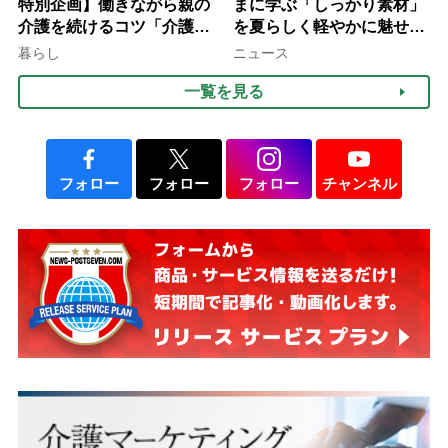
特別企画】働きながら親の
まに学ぶ「しっかり素材」
介護を続けるコツ「介護は
を夏らしく軽やかに魅せる
10年以上続くことも…3つ
3つの着こなし法則
暮らし
ニュース
のフェーズに分けて考えて
一覧を見る
みよう」【社会福祉士解
説】
フォロー
フォロー
フォロー
チャンネル