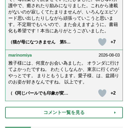
護中で、癒されたり励みになりました。これから連載
がないのが寂しくてたまりませんが、いろんなエピソ
ード思い出したりしながら頑張っていこうと思いま
す。不定期でもいいので、また会えますように。書籍
化も希望です！本当にありがとうございました。
+7
（猫が母になつきません 第500
話「ありがとう」【最終話】）
marinomiya
2026-08-03
雅子様には、何度かお会い為ました。 オランダに行け
てよかったですね。 わたくしなんか、東京に行くのが
やっとです。 まりともうします。愛子様、は、盆踊り
のお姿が好きなんですね。 以上です。
+2
（《同じパールでも印象が変
化》皇后雅子さまに学ぶ「大人
の夏ネックレス」上品＆涼しげ
に見せる4つの法則）
コメント一覧を見る