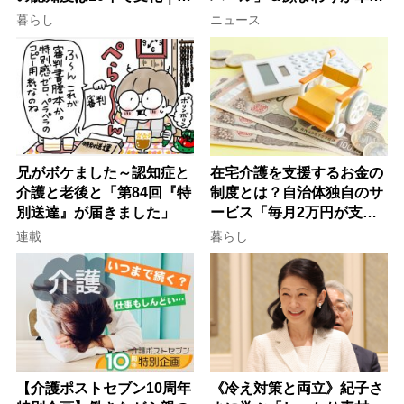
行語大賞にノミネート、法
ぐ「揺れる一粒」の使い分
暮らし
ニュース
律にも明記されたが果たし
け方
て現在は？
兄がボケました～認知症と
在宅介護を支援するお金の
介護と老後と「第84回『特
制度とは？自治体独自のサ
別送達』が届きました」
ービス「毎月2万円が支給
される」ケースも【FP解
連載
暮らし
説】
【介護ポストセブン10周年
《冷え対策と両立》紀子さ