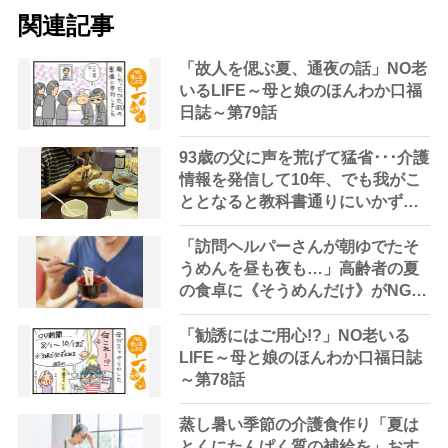
関連記事
「故人を偲ぶ夏、通夜の話」NO老
いるLIFE～母と娘のほんわか口福
日誌～第79話
93歳の父に声を荒げて猛省･･･介護
情報を発信して10年、でも我がこ
ととなると教科書通りにいかずに
ため息「感情と理性の狭間で右往
左往する現実」
「訪問ヘルパーさんが朝ゆでたそ
うめんを昼も夜も…」高齢者の夏
の食卓に《そうめんだけ》がNGな
理由とは？【管理栄養士が解説】
「勧誘にはご用心!?」NO老いる
LIFE～母と娘のほんわか口福日誌
～第78話
蒸し暑い季節の介護食作り「夏は
とくにたんぱく質の補給を」おす