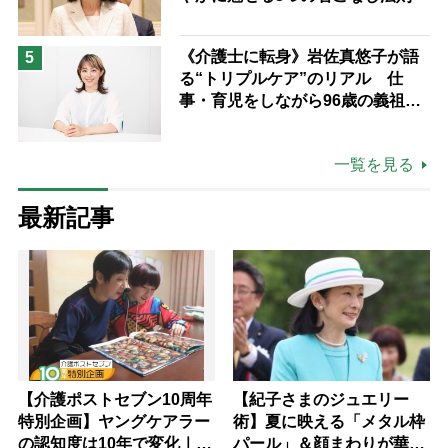
《介護士に転身》岩佐真悠子が語
5
る“トリプルケア”のリアル 仕
事・育児をしながら96歳の義祖母
と同居して介護 プロだから言え
る「家での介護は“雑”でも気にし
一覧を見る
ない」
最新記事
【介護ポストセブン10周年
【紀子さまのジュエリー
特別企画】ヤングケアラー
術】夏に映える「メタル枠
の認知度は10年で変化｜流
パール」＆顔まわりが華や