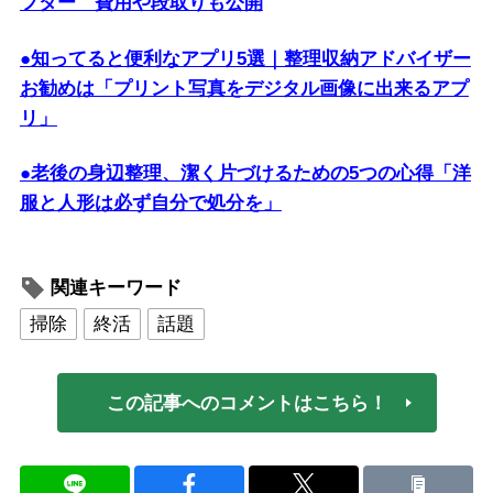
フター 費用や段取りも公開
●知ってると便利なアプリ5選｜整理収納アドバイザー
お勧めは「プリント写真をデジタル画像に出来るアプ
リ」
●老後の身辺整理、潔く片づけるための5つの心得「洋
服と人形は必ず自分で処分を」
関連キーワード
掃除
終活
話題
この記事へのコメントはこちら！