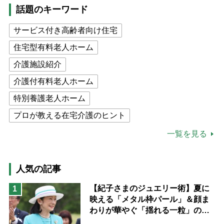
話題のキーワード
サービス付き高齢者向け住宅
住宅型有料老人ホーム
介護施設紹介
介護付有料老人ホーム
特別養護老人ホーム
プロが教える在宅介護のヒント
公的介護保険制度
介護食
一覧を見る
高木ブー
ケアマネジャー
猫が母になつきません
人気の記事
息子の遠距離介護サバイバル術
【紀子さまのジュエリー術】夏に
1
映える「メタル枠パール」＆顔ま
兄がボケました
便利なサービス
わりが華やぐ「揺れる一粒」の使
予防法
い分け方