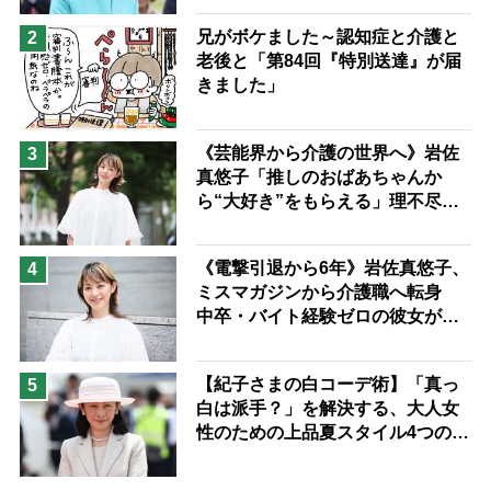
兄がボケました～認知症と介護と
2
老後と「第84回『特別送達』が届
きました」
《芸能界から介護の世界へ》岩佐
3
真悠子「推しのおばあちゃんか
ら“大好き”をもらえる」理不尽さ
も吹き飛ぶ“やりがい”、介護の現
場は「愛おしい」
《電撃引退から6年》岩佐真悠子、
4
ミスマガジンから介護職へ転身
中卒・バイト経験ゼロの彼女が見
つけた“居場所”「社会の役に立ち
ながら自分らしくいられる」
【紀子さまの白コーデ術】「真っ
5
白は派手？」を解決する、大人女
性のための上品夏スタイル4つのコ
ツ