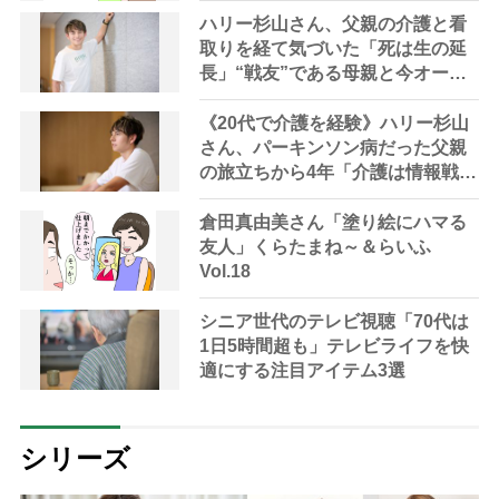
ハリー杉山さん、父親の介護と看
取りを経て気づいた「死は生の延
長」“戦友”である母親と今オープ
ンに語る「終活」
《20代で介護を経験》ハリー杉山
さん、パーキンソン病だった父親
の旅立ちから4年「介護は情報戦。
情報という武器があれば闘い抜け
る」
倉田真由美さん「塗り絵にハマる
友人」くらたまね～＆らいふ
Vol.18
シニア世代のテレビ視聴「70代は
1日5時間超も」テレビライフを快
適にする注目アイテム3選
シリーズ