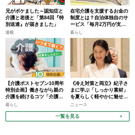
兄がボケました～認知症と
在宅介護を支援するお金の
介護と老後と「第84回『特
制度とは？自治体独自のサ
別送達』が届きました」
ービス「毎月2万円が支給
される」ケースも【FP解
連載
暮らし
説】
【介護ポストセブン10周年
《冷え対策と両立》紀子さ
特別企画】働きながら親の
まに学ぶ「しっかり素材」
介護を続けるコツ「介護は
を夏らしく軽やかに魅せる
10年以上続くことも…3つ
3つの着こなし法則
暮らし
ニュース
のフェーズに分けて考えて
一覧を見る
みよう」【社会福祉士解
説】