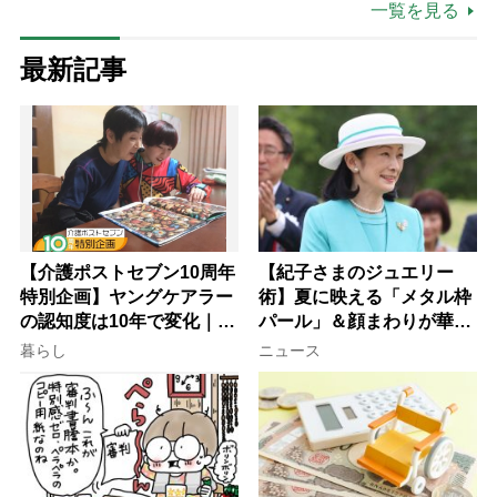
一覧を見る
最新記事
【介護ポストセブン10周年
【紀子さまのジュエリー
特別企画】ヤングケアラー
術】夏に映える「メタル枠
の認知度は10年で変化｜流
パール」＆顔まわりが華や
行語大賞にノミネート、法
ぐ「揺れる一粒」の使い分
暮らし
ニュース
律にも明記されたが果たし
け方
て現在は？