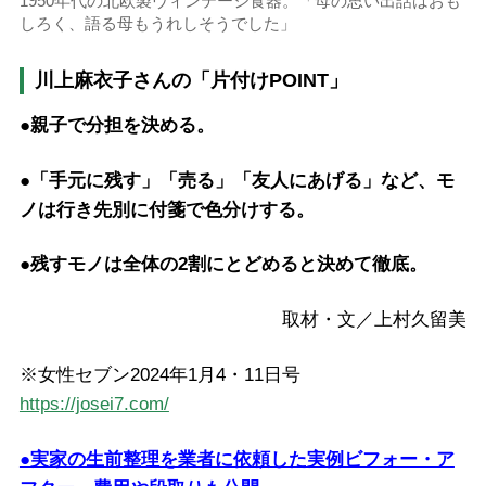
1950年代の北欧製ヴィンテージ食器。「母の思い出話はおも
しろく、語る母もうれしそうでした」
川上麻衣子さんの「片付けPOINT」
●親子で分担を決める。
●「手元に残す」「売る」「友人にあげる」など、モ
ノは行き先別に付箋で色分けする。
●残すモノは全体の2割にとどめると決めて徹底。
取材・文／上村久留美
※女性セブン2024年1月4・11日号
https://josei7.com/
●実家の生前整理を業者に依頼した実例ビフォー・ア