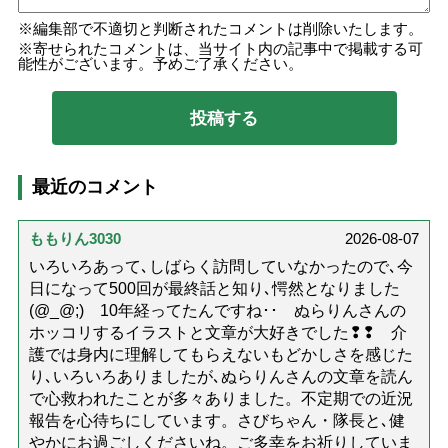
編集部で不適切と判断されたコメントは削除いたします。
寄せられたコメントは、当サイト内の記事中で掲載する可
能性がございます。予めご了承ください。
最近のコメント
ももりん3030
2026-08-07
いろいろあって､しばらく訪問していなかったので､今
日になって500回が最終話と知り､愕然となりました
(@_@;) 10年経ってたんですね･･ ぬらりんさんの
ホッコリするイラストと文章が大好きでした❢❢ 介
護では身内に理解してもらえないもどかしさを感じた
り､いろいろありましたが､ぬらりんさんの文章を読ん
で心救われたことが多々ありました。不定期での近況
報告を心待ちにしています。さびちゃん・隊長と､健
やかにお過ごしくださいね。ご多幸をお祈りしていま