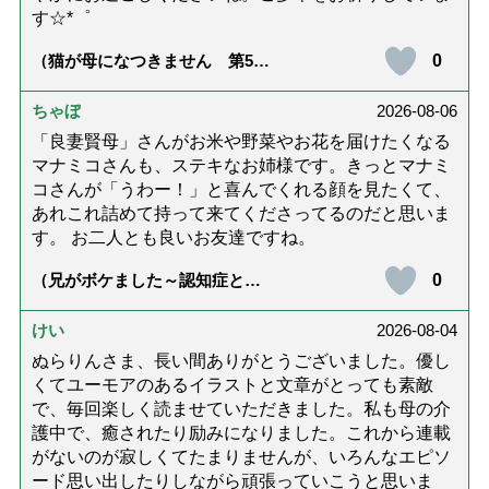
す☆*゜
0
（猫が母になつきません 第500
話「ありがとう」【最終話】）
ちゃぼ
2026-08-06
「良妻賢母」さんがお米や野菜やお花を届けたくなる
マナミコさんも、ステキなお姉様です。きっとマナミ
コさんが「うわー！」と喜んでくれる顔を見たくて、
あれこれ詰めて持って来てくださってるのだと思いま
す。 お二人とも良いお友達ですね。
0
（兄がボケました～認知症と介
護と老後と「第84回『特別送
達』が届きました」）
けい
2026-08-04
ぬらりんさま、長い間ありがとうございました。優し
くてユーモアのあるイラストと文章がとっても素敵
で、毎回楽しく読ませていただきました。私も母の介
護中で、癒されたり励みになりました。これから連載
がないのが寂しくてたまりませんが、いろんなエピソ
ード思い出したりしながら頑張っていこうと思いま