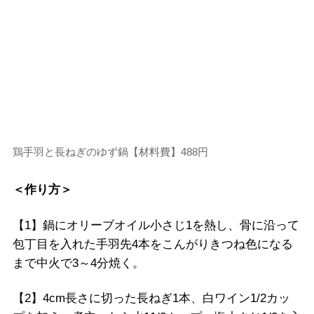
鶏手羽と長ねぎのゆず鍋【材料費】488円
＜作り方＞
【1】鍋にオリーブオイル小さじ1を熱し、骨に沿って
包丁目を入れた手羽先4本をこんがりきつね色になる
まで中火で3～4分焼く。
【2】4cm長さに切った長ねぎ1本、白ワイン1/2カッ