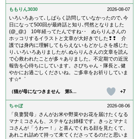
ないための4つの対策「騙されや
すい人の特徴は？」【社会福祉
ももりん3030
2026-08-07
士解説】）
いろいろあって､しばらく訪問していなかったので､今
日になって500回が最終話と知り､愕然となりました
(@_@;) 10年経ってたんですね･･ ぬらりんさんの
ホッコリするイラストと文章が大好きでした❢❢ 介
護では身内に理解してもらえないもどかしさを感じた
り､いろいろありましたが､ぬらりんさんの文章を読ん
で心救われたことが多々ありました。不定期での近況
報告を心待ちにしています。さびちゃん・隊長と､健
やかにお過ごしくださいね。ご多幸をお祈りしていま
す☆*゜
+7
（猫が母になつきません 第500
話「ありがとう」【最終話】）
ちゃぼ
2026-08-06
「良妻賢母」さんがお米や野菜やお花を届けたくなる
マナミコさんも、ステキなお姉様です。きっとマナミ
コさんが「うわー！」と喜んでくれる顔を見たくて、
あれこれ詰めて持って来てくださってるのだと思いま