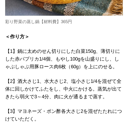
彩り野菜の蒸し鍋【材料費】365円
＜作り方＞
【1】鍋に太めのせん切りにした白菜150g、薄切りに
した赤パプリカ1/4個、もやし100gを山盛りにし、し
ゃぶしゃぶ用豚ロース肉6枚（60g）を上にのせる。
【2】酒大さじ1、水大さじ2、塩小さじ1/4を混ぜて全
体に回しかけてふたをし、中火にかける。蒸気が出て
きたら弱火で3～4分、肉に火が通るまで蒸す。
【3】マヨネーズ・ポン酢各大さじ2を混ぜたたれにつ
けていただく。