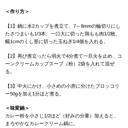
＜作り方＞
【1】鍋に水2カップを煮立て、7～8mmの輪切りにし
たさつまいも1/3本、一口大に切った鶏もも肉1/2枚、
幅1cmのくし形に切った玉ねぎ1/4個を入れる。
【2】再び煮立ったら弱火で4分煮て一旦火を止め、コ
ーンクリームカップスープ（粉）2袋を入れて混ぜ
る。
【3】中火にかけ、小さめの小房に分けたブロッコリ
ー50gを加え1分ほど煮る。
＜味変鍋＞
カレー粉を小さじ1/2ほど（好みの分量）加えると、
まろやかなカレークリーム鍋に。