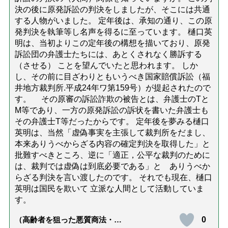
決の後に原発訴訟の判決をしましたが、そこには共通
する人物がいました。 定年後は、承知の通り、この原
発判決を執筆等し名声を得るに至っています。 樋口英
明は、当初よりこの定年後の構想を描いており、原発
訴訟団の弁護士たちには、あとくされなく勝訴する
（させる） ことを望んでいたと思われます。 しか
し、その前に目ざわりともいうべき国家賠償訴訟（福
井地方裁判所.平成24年ワ第159号）が提起されたので
す。 その原審の訴訟詐欺の被告とは、弁護士のTと
M等であり、一方の原発訴訟の訴状を書いた弁護士も
その弁護士T等だったからです。 定年後を夢みる樋口
英明は、当然「虚偽事実を主張して裁判所をだまし、
本来ありうべからざる内容の確定判決を取得した」と
批難すべきところ、逆に「適正，公平な裁判のために
は、裁判では虚偽は到底必要である」と ありうべか
らざる判決を言い渡したのです。 それでも現在、樋口
英明は国民を欺いて 立派な人間として活動していま
す。
0
（高齢者を狙った悪質商法・訪
問詐欺の種類と実例9選｜騙され