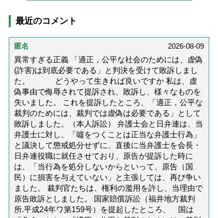
最近のコメント
匿名
2026-08-09
異常すぎる正義 「適正，公平な社会のためには、虚偽
(詐害)は到底必要である」と判決を受けて敗訴しまし
た。 どうやって生きれば良いですか 私は、虚
偽事由で侮辱されて提訴され、敗訴し、様々なものを
失いました。 これを提訴したところ、「適正，公平な
裁判のためには、裁判では虚偽は必要である」として
敗訴しました。（本人訴訟） 弁護士会と日弁連は、当
弁護士に対し、「噓をつくことは正当な弁護士行為」
と議決して懲戒処分せずに、直後に当弁護士を会長・
日弁連役職に就任させており、原告が提訴した時に
は、「当行為を処分しないからといって、原告（国
民）に損害を与えていない」と主張しては、再び争い
ました。 裁判官たちは、権利の濫用を許し、当理由で
原告敗訴としました。 国家賠償訴訟（福井地方裁判
所.平成24年ワ第159号）を提起したところ、 国は