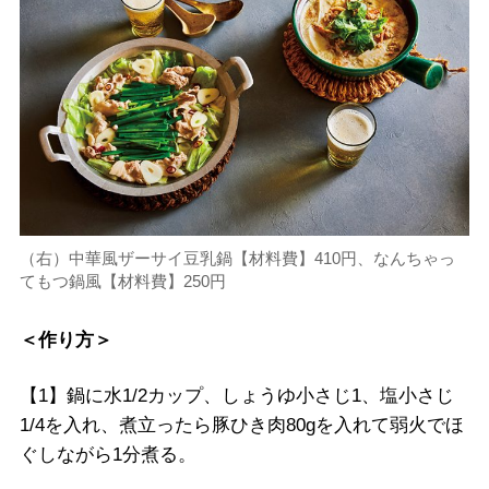
（右）中華風ザーサイ豆乳鍋【材料費】410円、なんちゃっ
てもつ鍋風【材料費】250円
＜作り方＞
【1】鍋に水1/2カップ、しょうゆ小さじ1、塩小さじ
1/4を入れ、煮立ったら豚ひき肉80gを入れて弱火でほ
ぐしながら1分煮る。