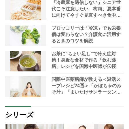
現在の台所の意味
「冷蔵庫を過信しない」シニア世
代こそ注意したい 梅雨、夏本番
に向けて今すぐ見直すべき食中毒
対策を家事アドバイザーが指南
ブロッコリーは「冷凍」でも栄養
価は変わらない？介護食に活用す
るときのコツを解説
お茶に“ちょい足し”で冷え症対
策！身近な食材で作る「飲む薬
膳」レシピを国際中医師が伝授
国際中医薬膳師が教える＜温活ス
ープレシピ24選＞「かぼちゃのみ
そ汁」「まいたけサンラータン」
で冷え対策
シリーズ