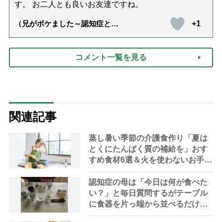
す。 お二人とも良いお友達ですね。
+1
（兄がボケました～認知症と介
護と老後と「第84回『特別送
達』が届きました」）
コメント一覧を見る
関連記事
蒸し暑い季節の介護食作り「夏は
とくにたんぱく質の補給を」おす
すめ食材6選＆火を使わないお手軽
レシピ3選【管理栄養士提案】
認知症の母は「今日は何が食べた
い？」と毎日質問するがテーブル
に食器を片っ端から並べるだけ―
困った息子の対処法とものがない