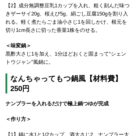
【2】成分無調整豆乳1カップを入れ、粗く刻んだ味つ
きザーサイ20g、桜えび5g、絹ごし豆腐150gを割り入
れる。軽く煮たらごま油小さじ1を回しかけ、根元を
切り1cm長さに切った香菜1株をのせる。
＜味変鍋＞
黒酢大さじ1を加え、1分ほどおくと固まって“シェン
トウジャン”風鍋に。
なんちゃってもつ鍋風【材料費】
250円
ナンプラーを入れるだけで極上鍋つゆが完成
＜作り方＞
【1】鍋に水1と1/2カップ、酒大さじ2、ナンプラー大