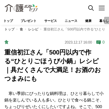
トップ
プレゼント
サービス
ニュース
健康
暮らし
トップ
食
レシピ
重信初江さん「500円以内で作る“ひと
食
0
2023.12.17 16:00
重信初江さん「500円以内で作
る“ひとりごほうび小鍋」レシピ
｜具だくさんで大満足！お酒のお
つまみにも
寒い季節にぴったりな鍋料理は、ひとり暮らしで小
鍋を楽しんでいる人も多い。ひとりで食べる鍋こそ、
ちょっぴりぜいたくにしたいですよね。そこで、500