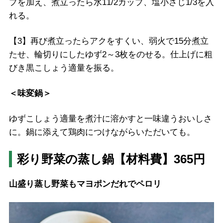
プを加え、煮立ったら水11/2カップ、塩小さじ1/3を入
れる。
【3】再び煮立ったらアクをすくい、弱火で15分煮立
たせ、輪切りにしたゆず2～3枚をのせる。仕上げに粗
びき黒こしょう適量を振る。
＜味変鍋＞
ゆずこしょう適量を煮汁に溶かすと一味違うおいしさ
に。鍋に添えて鶏肉につけながらいただいても。
彩り野菜の蒸し鍋【材料費】365円
山盛り蒸し野菜もマヨポンだれでペロリ