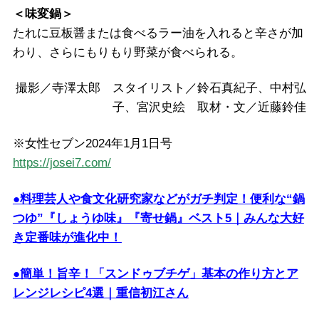
＜味変鍋＞
たれに豆板醤または食べるラー油を入れると辛さが加
わり、さらにもりもり野菜が食べられる。
撮影／寺澤太郎 スタイリスト／鈴石真紀子、中村弘
子、宮沢史絵 取材・文／近藤鈴佳
※女性セブン2024年1月1日号
https://josei7.com/
●料理芸人や食文化研究家などがガチ判定！便利な“鍋
つゆ”『しょうゆ味』『寄せ鍋』ベスト5｜みんな大好
き定番味が進化中！
●簡単！旨辛！「スンドゥブチゲ」基本の作り方とア
レンジレシピ4選｜重信初江さん