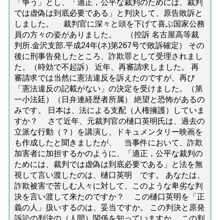
「争う」とし、「適正，公平な裁判のためには、裁判
では虚偽は到底必要である」と判決して、原告敗訴と
しました。 裁判官に深々と頭を下げて喜ぶ国家公務
員の方々の姿がありました。 （控訴 名古屋高等裁
判所.金沢支部.平成24年(ネ)第267号で敗訴確定） その
後に刑事告発したところ、詐欺罪として受理されまし
た。（時効で不起訴） 近年、再審請求しました。 再
審請求では当然に憲法違反を訴えたのですが、再び
「憲法違反の記載がない」の決定を受けました。（第
一小法廷）（日弁連経歴者所属） 絶望と恐怖があるの
みです。 日本は、法による支配（人権擁護）していま
すか？ さて近年、元裁判官の樋口英明氏は、過去の
立派な行動（？）を講演し、ドキュメンタリー映画を
も作成したと聞きましたが、 当事件において、詐欺
加害者に加担するかのように、「適正，公平な裁判の
ためには、裁判では虚偽は到底必要である」と法を無
視して言い渡したのは、樋口英明 です。 あなたは、
詐欺被害で苦しむ人々に対して、このような卑劣な判
決を言い渡して来たのですか？ この樋口英明を「正
義の人」扱いするのは、妥当ですか。 この判決と原発
訴訟の判決の（人間）関係を知っていますか。 この判