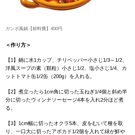
ガンボ風鍋【材料費】400円
＜作り方＞
【1】鍋に水1カップ、チリペッパー小さじ1/3～1/2、
洋風スープの素（顆粒）小さじ1/2、塩小さじ1/4、カ
ットトマト缶1/2缶（200g）を入れる。
【2】煮立ったら1cm角に切った玉ねぎ1/4個と斜め半
分に切ったウィンナソーセージ4本を入れ2分ほど煮
る。
【3】1cm幅に切ったオクラ5本、皮をむいて種を取
り、一口大に切ったアボカド1/2個を入れて緑が鮮や