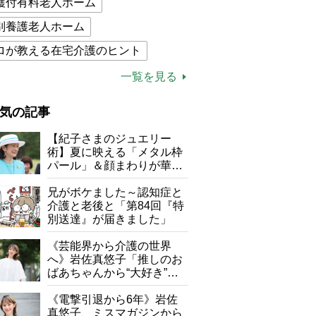
護付有料老人ホーム
別養護老人ホーム
ロが教える在宅介護のヒント
的介護保険制度
介護食
一覧を見る
木ブー
ケアマネジャー
気の記事
が母になつきません
【紀子さまのジュエリー
子の遠距離介護サバイバル術
術】夏に映える「メタル枠
パール」＆顔まわりが華や
がボケました
便利なサービス
ぐ「揺れる一粒」の使い分
け方
兄がボケました～認知症と
防法
介護と老後と「第84回『特
別送達』が届きました」
《芸能界から介護の世界
へ》岩佐真悠子「推しのお
ばあちゃんから“大好き”を
もらえる」理不尽さも吹き
飛ぶ“やりがい”、介護の現
《電撃引退から6年》岩佐
場は「愛おしい」
真悠子、ミスマガジンから