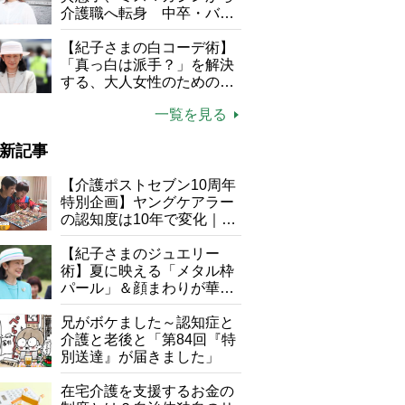
介護職へ転身 中卒・バイ
ト経験ゼロの彼女が見つけ
た“居場所”「社会の役に立
【紀子さまの白コーデ術】
ちながら自分らしくいられ
「真っ白は派手？」を解決
る」
する、大人女性のための上
品夏スタイル4つのコツ
一覧を見る
新記事
【介護ポストセブン10周年
特別企画】ヤングケアラー
の認知度は10年で変化｜流
行語大賞にノミネート、法
律にも明記されたが果たし
【紀子さまのジュエリー
て現在は？
術】夏に映える「メタル枠
パール」＆顔まわりが華や
ぐ「揺れる一粒」の使い分
け方
兄がボケました～認知症と
介護と老後と「第84回『特
別送達』が届きました」
在宅介護を支援するお金の