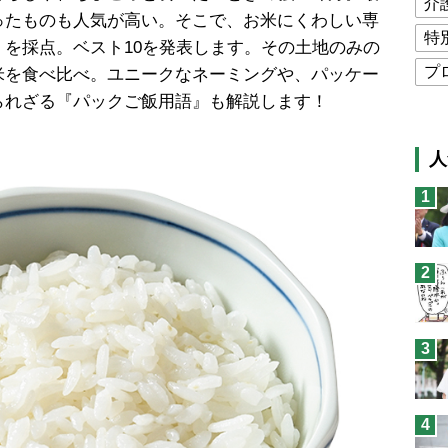
介
ったものも人気が高い。そこで、お米にくわしい専
特
を採点。ベスト10を発表します。その土地のみの
プ
米を食べ比べ。ユニークなネーミングや、パッケー
られざる『パックご飯用語』も解説します！
公
高
人
猫
1
息
兄
2
予
3
4