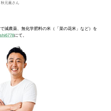
 秋元薫さん
県川越市で減農薬、無化学肥料の米（「菜の花米」など）を
shi6778
にて。