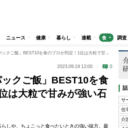
ニュース
健康
暮らし
連載
食
調査
「全国・ご当地パックご飯」BEST10を食のプロが判定！1位は大粒で甘みが強い石川県の白飯
2023.09.19 12:00
0
ックご飯」BEST10を食
話
1位は大粒で甘みが強い石
サ
住
介
暮らしや、ちょこっと食べたいときの強い味方。最