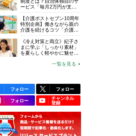
制度とは？自治体独自のサ
ービス「毎月2万円が支給
される」ケースも【FP解
説】
【介護ポストセブン10周年
特別企画】働きながら親の
介護を続けるコツ「介護は
10年以上続くことも…3つ
のフェーズに分けて考えて
《冷え対策と両立》紀子さ
みよう」【社会福祉士解
まに学ぶ「しっかり素材」
説】
を夏らしく軽やかに魅せる
3つの着こなし法則
一覧を見る
フォロー
フォロー
チャンネル
フォロー
登録