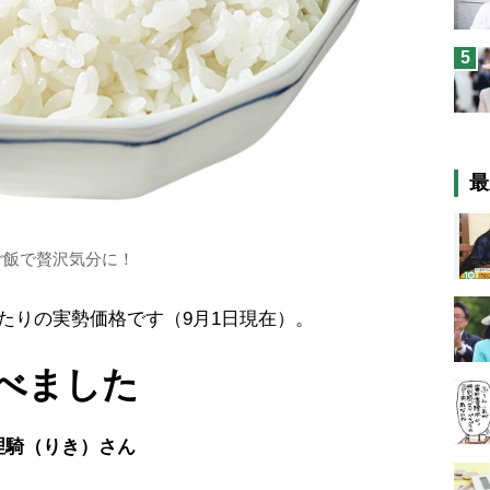
5
最
ご飯で贅沢気分に！
たりの実勢価格です（9月1日現在）。
べました
理騎（りき）さん