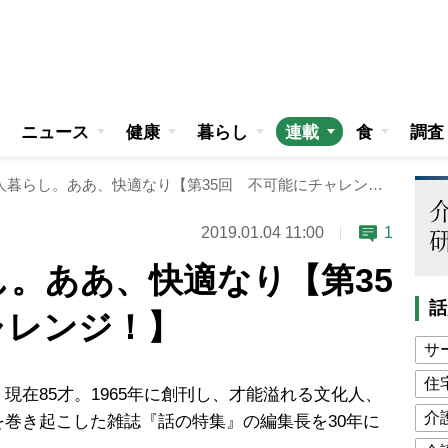
ニュース
健康
暮らし
連載
食
調査
85才、一人暮らし。ああ、快適なり【第35回 不可能にチャレンジ！】
2019.01.04 11:00
1
し。ああ、快適なり【第35
話
ャレンジ！】
サ
住
在85才。1965年に創刊し、才能溢れる文化人、
介
巻き起こした雑誌『話の特集』の編集長を30年に