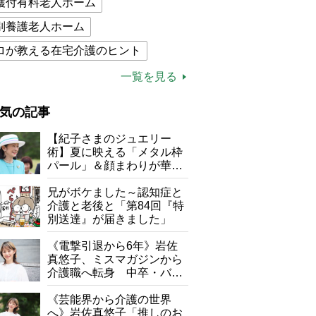
護付有料老人ホーム
別養護老人ホーム
ロが教える在宅介護のヒント
的介護保険制度
介護食
一覧を見る
木ブー
ケアマネジャー
気の記事
が母になつきません
【紀子さまのジュエリー
子の遠距離介護サバイバル術
術】夏に映える「メタル枠
パール」＆顔まわりが華や
がボケました
便利なサービス
ぐ「揺れる一粒」の使い分
け方
兄がボケました～認知症と
防法
介護と老後と「第84回『特
別送達』が届きました」
《電撃引退から6年》岩佐
真悠子、ミスマガジンから
介護職へ転身 中卒・バイ
ト経験ゼロの彼女が見つけ
た“居場所”「社会の役に立
《芸能界から介護の世界
ちながら自分らしくいられ
へ》岩佐真悠子「推しのお