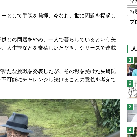
介
特
ーとして手腕を発揮、今なお、世に問題を提起し
プ
公
供との同居をやめ、一人で暮らしているという矢
高
ル、人生観などを寄稿しいただき、シリーズで連載
人
猫
1
息
新たな挑戦を発表したが、その報を受けた矢崎氏
兄
が不可能にチャレンジし続けることの意義を考えて
2
予
3
4