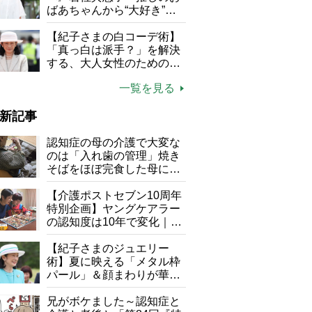
る」
ばあちゃんから“大好き”を
もらえる」理不尽さも吹き
飛ぶ“やりがい”、介護の現
【紀子さまの白コーデ術】
場は「愛おしい」
「真っ白は派手？」を解決
する、大人女性のための上
品夏スタイル4つのコツ
一覧を見る
新記事
認知症の母の介護で大変な
のは「入れ歯の管理」焼き
そばをほぼ完食した母に息
子が血の気が引いた理由
【介護ポストセブン10周年
特別企画】ヤングケアラー
の認知度は10年で変化｜流
行語大賞にノミネート、法
律にも明記されたが果たし
【紀子さまのジュエリー
て現在は？
術】夏に映える「メタル枠
パール」＆顔まわりが華や
ぐ「揺れる一粒」の使い分
け方
兄がボケました～認知症と