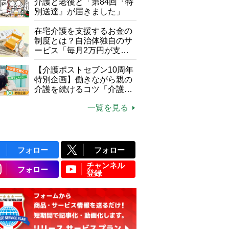
介護と老後と「第84回『特
別送達』が届きました」
在宅介護を支援するお金の
制度とは？自治体独自のサ
ービス「毎月2万円が支給
される」ケースも【FP解
説】
【介護ポストセブン10周年
特別企画】働きながら親の
介護を続けるコツ「介護は
10年以上続くことも…3つ
一覧を見る
のフェーズに分けて考えて
みよう」【社会福祉士解
説】
フォロー
フォロー
チャンネル
フォロー
登録