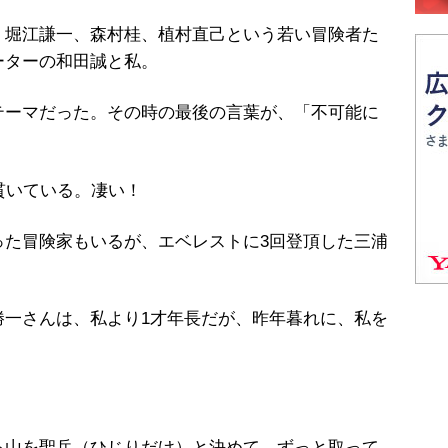
、堀江謙一、森村桂、植村直己という若い冒険者た
ーターの和田誠と私。
ーマだった。その時の最後の言葉が、「不可能に
貫いている。凄い！
た冒険家もいるが、エベレストに3回登頂した三浦
一さんは、私より1才年長だが、昨年暮れに、私を
る山を聖岳（ひじりだけ）と決めて、ずっと取って