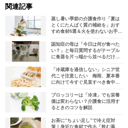
関連記事
蒸し暑い季節の介護食作り「夏は
とくにたんぱく質の補給を」おす
すめ食材6選＆火を使わないお手軽
レシピ3選【管理栄養士提案】
認知症の母は「今日は何が食べた
い？」と毎日質問するがテーブル
に食器を片っ端から並べるだけ―
困った息子の対処法とものがない
現在の台所の意味
「冷蔵庫を過信しない」シニア世
代こそ注意したい 梅雨、夏本番
に向けて今すぐ見直すべき食中毒
対策を家事アドバイザーが指南
ブロッコリーは「冷凍」でも栄養
価は変わらない？介護食に活用す
るときのコツを解説
お茶に“ちょい足し”で冷え症対
策！身近な食材で作る「飲む薬