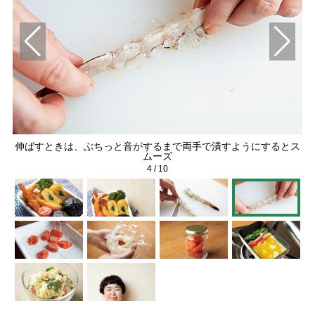
伸ばすときは、ぶちっと音がするまで両手で潰すようにするとス
ます
ムーズ
4
/
10