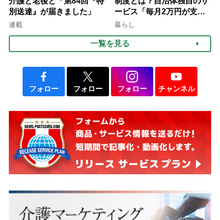
介護と老後と「第84回『特
制度とは？自治体独自のサ
別送達』が届きました」
ービス「毎月2万円が支給
される」ケースも【FP解
連載
暮らし
説】
一覧を見る
フォロー
フォロー
フォロー
チャンネル