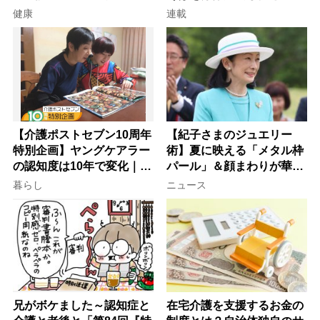
意
子が血の気が引いた理由
健康
連載
【介護ポストセブン10周年
【紀子さまのジュエリー
特別企画】ヤングケアラー
術】夏に映える「メタル枠
の認知度は10年で変化｜流
パール」＆顔まわりが華や
行語大賞にノミネート、法
ぐ「揺れる一粒」の使い分
暮らし
ニュース
律にも明記されたが果たし
け方
て現在は？
兄がボケました～認知症と
在宅介護を支援するお金の