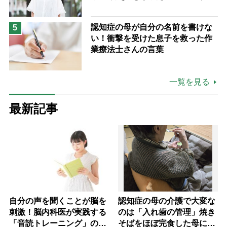
も吹き飛ぶ“やりがい”、介護の現
場は「愛おしい」
認知症の母が自分の名前を書けな
5
い！衝撃を受けた息子を救った作
業療法士さんの言葉
一覧を見る
最新記事
自分の声を聞くことが脳を
認知症の母の介護で大変な
刺激！脳内科医が実践する
のは「入れ歯の管理」焼き
「音読トレーニング」の極
そばをほぼ完食した母に息