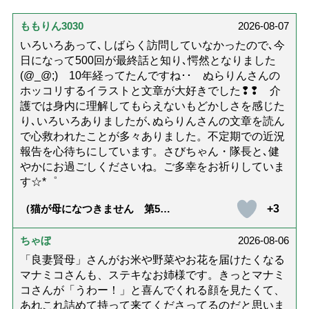
ももりん3030
2026-08-07
いろいろあって､しばらく訪問していなかったので､今
日になって500回が最終話と知り､愕然となりました
(@_@;) 10年経ってたんですね･･ ぬらりんさんの
ホッコリするイラストと文章が大好きでした❢❢ 介
護では身内に理解してもらえないもどかしさを感じた
り､いろいろありましたが､ぬらりんさんの文章を読ん
で心救われたことが多々ありました。不定期での近況
報告を心待ちにしています。さびちゃん・隊長と､健
やかにお過ごしくださいね。ご多幸をお祈りしていま
す☆*゜
+3
（猫が母になつきません 第500
話「ありがとう」【最終話】）
ちゃぼ
2026-08-06
「良妻賢母」さんがお米や野菜やお花を届けたくなる
マナミコさんも、ステキなお姉様です。きっとマナミ
コさんが「うわー！」と喜んでくれる顔を見たくて、
あれこれ詰めて持って来てくださってるのだと思いま