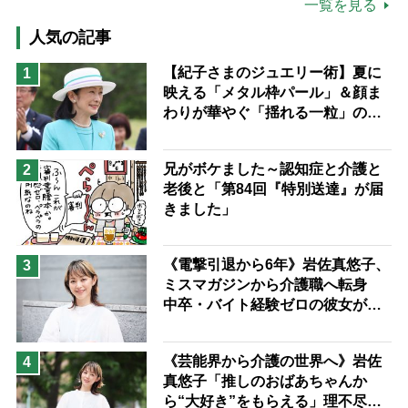
公的介護保険制度
介護食
一覧を見る
高木ブー
ケアマネジャー
人気の記事
猫が母になつきません
【紀子さまのジュエリー術】夏に
1
映える「メタル枠パール」＆顔ま
息子の遠距離介護サバイバル術
わりが華やぐ「揺れる一粒」の使
兄がボケました
便利なサービス
い分け方
予防法
兄がボケました～認知症と介護と
2
老後と「第84回『特別送達』が届
きました」
《電撃引退から6年》岩佐真悠子、
3
ミスマガジンから介護職へ転身
中卒・バイト経験ゼロの彼女が見
つけた“居場所”「社会の役に立ち
ながら自分らしくいられる」
《芸能界から介護の世界へ》岩佐
4
真悠子「推しのおばあちゃんか
ら“大好き”をもらえる」理不尽さ