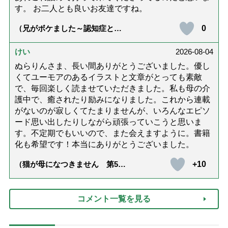
す。 お二人とも良いお友達ですね。
0
（兄がボケました～認知症と介
護と老後と「第84回『特別送
達』が届きました」）
けい
2026-08-04
ぬらりんさま、長い間ありがとうございました。優し
くてユーモアのあるイラストと文章がとっても素敵
で、毎回楽しく読ませていただきました。私も母の介
護中で、癒されたり励みになりました。これから連載
がないのが寂しくてたまりませんが、いろんなエピソ
ード思い出したりしながら頑張っていこうと思いま
す。不定期でもいいので、また会えますように。書籍
化も希望です！本当にありがとうございました。
+10
（猫が母になつきません 第500
話「ありがとう」【最終話】）
コメント一覧を見る