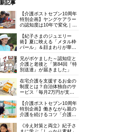
新記事
【介護ポストセブン10周年
特別企画】ヤングケアラー
の認知度は10年で変化｜流
行語大賞にノミネート、法
律にも明記されたが果たし
【紀子さまのジュエリー
て現在は？
術】夏に映える「メタル枠
パール」＆顔まわりが華や
ぐ「揺れる一粒」の使い分
け方
兄がボケました～認知症と
介護と老後と「第84回『特
別送達』が届きました」
在宅介護を支援するお金の
制度とは？自治体独自のサ
ービス「毎月2万円が支給
される」ケースも【FP解
説】
【介護ポストセブン10周年
特別企画】働きながら親の
介護を続けるコツ「介護は
10年以上続くことも…3つ
のフェーズに分けて考えて
《冷え対策と両立》紀子さ
みよう」【社会福祉士解
まに学ぶ「しっかり素材」