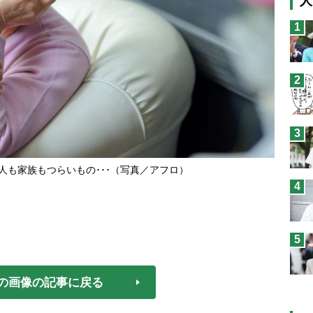
人
猫
1
息
兄
2
予
3
人も家族もつらいもの･･･（写真／アフロ）
4
5
の画像の記事に戻る