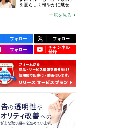
説】
を夏らしく軽やかに魅せる
3つの着こなし法則
一覧を見る
フォロー
フォロー
チャンネル
フォロー
登録