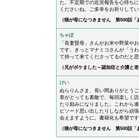
た。不定期での近況報告を心待ちに
くださいね。ご多幸をお祈りしてい
（猫が母になつきません 第500話
ちゃぼ
「良妻賢母」さんがお米や野菜やお
です。きっとマナミコさんが「うわ
て持って来てくださってるのだと思
（兄がボケました～認知症と介護と老
た」）
けい
ぬらりんさま、長い間ありがとうご
章がとっても素敵で、毎回楽しく読
たり励みになりました。これから連
ピソード思い出したりしながら頑張
会えますように。書籍化も希望です
（猫が母になつきません 第500話