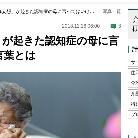
「物盗られ妄想」が起きた認知症の母に言ってはいけない言葉とは
写真一覧
2018.11.16 06:00
3
」が起きた認知症の母に言
話
言葉とは
サ
住
介
介
特
プ
公
高