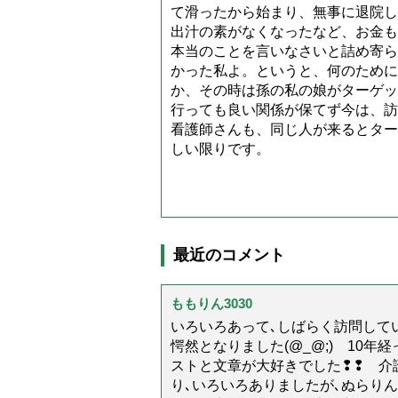
て滑ったから始まり、無事に退院し
出汁の素がなくなったなど、お金も
本当のことを言いなさいと詰め寄ら
かった私よ。というと、何のために
か、その時は孫の私の娘がターゲッ
行っても良い関係が保てず今は、訪
看護師さんも、同じ人が来るとター
しい限りです。
最近のコメント
ももりん3030
いろいろあって､しばらく訪問してい
愕然となりました(@_@;) 10
ストと文章が大好きでした❢❢ 介
り､いろいろありましたが､ぬらり