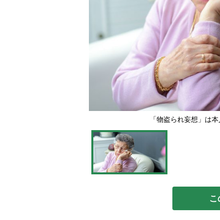
「物盗られ妄想」は本
こ