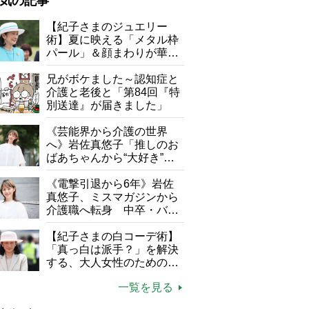
気の記事
が母になつきません
【紀子さまのジュエリー
術】夏に映える「メタル枠
子の遠距離介護サバイバル術
パール」＆顔まわりが華や
がボケました
便利なサービス
ぐ「揺れる一粒」の使い分
け方
兄がボケました～認知症と
防法
介護と老後と「第84回『特
別送達』が届きました」
《芸能界から介護の世界
へ》岩佐真悠子「推しのお
ばあちゃんから“大好き”を
もらえる」理不尽さも吹き
飛ぶ“やりがい”、介護の現
《電撃引退から6年》岩佐
場は「愛おしい」
真悠子、ミスマガジンから
介護職へ転身 中卒・バイ
ト経験ゼロの彼女が見つけ
た“居場所”「社会の役に立
【紀子さまの白コーデ術】
ちながら自分らしくいられ
「真っ白は派手？」を解決
る」
する、大人女性のための上
品夏スタイル4つのコツ
一覧を見る