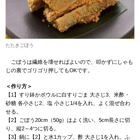
たたきごぼう
ごぼうは繊維を壊せればよいので、叩かずにしゃも
じの裏でゴリゴリ押してもOKです。
＜作り方＞
【1】すり鉢かボウルに白すりごま 大さじ3、米酢・
砂糖 各小さじ2、塩 小さじ1/4を入れ、よく混ぜ合わ
せる。
【2】ごぼう20cm（50g）はよく洗い、5cm長さに切
り、縦2～4つに切る。
【3】鍋に【2】と水1カップ、酢 大さじ1を入れ、ふ