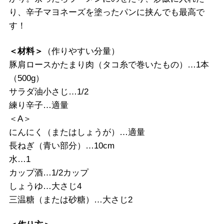
り、辛子マヨネーズを塗ったパンに挟んでも最高で
す！
＜材料＞
（作りやすい分量）
豚肩ロースかたまり肉（タコ糸で巻いたもの）…1本
（500g）
サラダ油小さじ…1/2
練り辛子…適量
＜A＞
にんにく（またはしょうが）…適量
長ねぎ（青い部分）…10cm
水…1
カップ酒…1/2カップ
しょうゆ…大さじ4
三温糖（または砂糖）…大さじ2