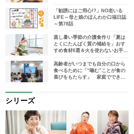
理由とは？【管理栄養士が解説】
「勧誘にはご用心!?」NO老いる
LIFE～母と娘のほんわか口福日誌
～第78話
蒸し暑い季節の介護食作り「夏は
とくにたんぱく質の補給を」おす
すめ食材6選＆火を使わないお手軽
レシピ3選【管理栄養士提案】
高齢者がいつまでも自分の口から
食べるために「“噛む”ことが食の
喜びをもたらす」 家庭でできる
持続可能な食支援を専門家が指南
シリーズ