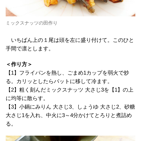
ミックスナッツの田作り
いちばん上の１尾は頭を左に盛り付けて。このひと
手間で凛とします。
＜作り方＞
【1】フライパンを熱し、ごまめ1カップを弱火で炒
る。カリッとしたらバットに移して冷ます。
【2】粗く刻んだミックスナッツ 大さじ3を【1】の上
に均等に散らす。
【3】小鍋にみりん 大さじ3、しょうゆ 大さじ2、砂糖
大さじ1を入れ、中火に3～4分かけてとろりと煮詰め
る。