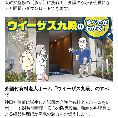
太教授監修の【脳活】に挑戦！ 介護のなかま会員にな
ると問題がダウンロードできます。
介護付有料老人ホーム「ウイーザス九段」のすべ
て
神田神保町に誕生した話題の介護付有料老人ホームをレ
ポート！24時間看護、安心の防災設備、熟練の料理長に
よる絶品料理ほか満載の魅力をお伝えします。