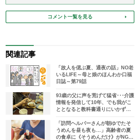
話「ありがとう」【最終話】）
コメント一覧を見る
関連記事
「故人を偲ぶ夏、通夜の話」NO老
いるLIFE～母と娘のほんわか口福
日誌～第79話
93歳の父に声を荒げて猛省･･･介護
情報を発信して10年、でも我がこ
ととなると教科書通りにいかずに
ため息「感情と理性の狭間で右往
左往する現実」
「訪問ヘルパーさんが朝ゆでたそ
うめんを昼も夜も…」高齢者の夏
の食卓に《そうめんだけ》がNGな