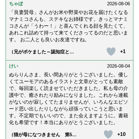
ちゃぼ
2026-08-06
「良妻賢母」さんがお米や野菜やお花を届けたくなる
マナミコさんも、ステキなお姉様です。きっとマナミ
コさんが「うわー！」と喜んでくれる顔を見たくて、
あれこれ詰めて持って来てくださってるのだと思いま
す。 お二人とも良いお友達ですね。
+1
（兄がボケました～認知症と介
護と老後と「第84回『特別送
達』が届きました」）
けい
2026-08-04
ぬらりんさま、長い間ありがとうございました。優し
くてユーモアのあるイラストと文章がとっても素敵
で、毎回楽しく読ませていただきました。私も母の介
護中で、癒されたり励みになりました。これから連載
がないのが寂しくてたまりませんが、いろんなエピソ
ード思い出したりしながら頑張っていこうと思いま
す。不定期でもいいので、また会えますように。書籍
化も希望です！本当にありがとうございました。
+10
（猫が母になつきません 第500