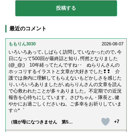
最近のコメント
ももりん3030
2026-08-07
いろいろあって､しばらく訪問していなかったので､今
日になって500回が最終話と知り､愕然となりました
(@_@;) 10年経ってたんですね･･ ぬらりんさんの
ホッコリするイラストと文章が大好きでした❢❢ 介
護では身内に理解してもらえないもどかしさを感じた
り､いろいろありましたが､ぬらりんさんの文章を読ん
で心救われたことが多々ありました。不定期での近況
報告を心待ちにしています。さびちゃん・隊長と､健
やかにお過ごしくださいね。ご多幸をお祈りしていま
す☆*゜
+7
（猫が母になつきません 第500
話「ありがとう」【最終話】）