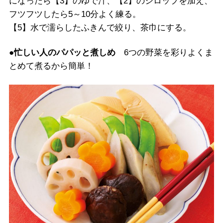
になったら【3】のゆで汁、【2】のシロップを加え、
フツフツしたら5～10分よく練る。
【5】水で濡らしたふきんで絞り、茶巾にする。
●忙しい人のパパッと煮しめ
6つの野菜を彩りよくま
とめて煮るから簡単！