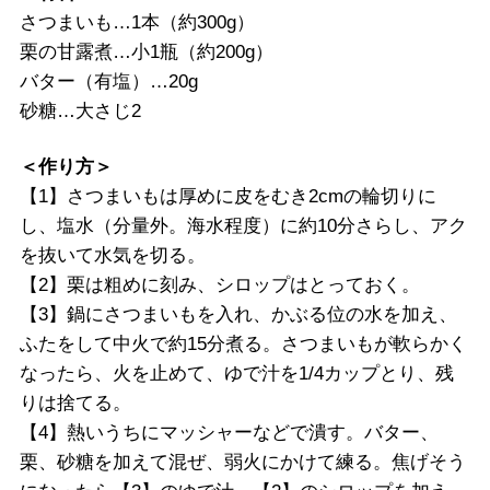
さつまいも…1本（約300g）
栗の甘露煮…小1瓶（約200g）
バター（有塩）…20g
砂糖…大さじ2
＜作り方＞
【1】さつまいもは厚めに皮をむき2cmの輪切りに
し、塩水（分量外。海水程度）に約10分さらし、アク
を抜いて水気を切る。
【2】栗は粗めに刻み、シロップはとっておく。
【3】鍋にさつまいもを入れ、かぶる位の水を加え、
ふたをして中火で約15分煮る。さつまいもが軟らかく
なったら、火を止めて、ゆで汁を1/4カップとり、残
りは捨てる。
【4】熱いうちにマッシャーなどで潰す。バター、
栗、砂糖を加えて混ぜ、弱火にかけて練る。焦げそう