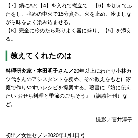
【7】鍋にAと【4】を入れて煮立て、【6】を加えてふ
たをし、強めの中火で15分煮る。火を止め、冷ましな
がら味をよく染み込ませる。
【8】完全に冷めたら彩りよく器に盛り、【5】を添え
る。
教えてくれたのは
料理研究家・本田明子さん／
20年以上にわたり小林カ
ツ代さんのアシスタントを務め、その教えをもとに家
庭で作りやすいレシピを提案する。著書に『娘に伝え
たい おせち料理と季節のごちそう』（講談社刊）な
ど。
撮影／菅井淳子
初出／女性セブン2020年1月1日号