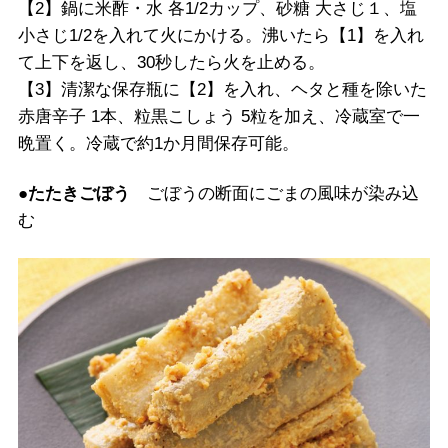
【2】鍋に米酢・水 各1/2カップ、砂糖 大さじ１、塩
小さじ1/2を入れて火にかける。沸いたら【1】を入れ
て上下を返し、30秒したら火を止める。
【3】清潔な保存瓶に【2】を入れ、ヘタと種を除いた
赤唐辛子 1本、粒黒こしょう 5粒を加え、冷蔵室で一
晩置く。冷蔵で約1か月間保存可能。
●たたきごぼう
ごぼうの断面にごまの風味が染み込
む