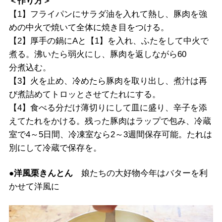
＜作り方＞
【1】フライパンにサラダ油を入れて熱し、豚肉を強
めの中火で焼いて全体に焼き目をつける。
【2】厚手の鍋にAと【1】を入れ、ふたをして中火で
煮る。沸いたら弱火にし、豚肉を返しながら60
分煮込む。
【3】火を止め、冷めたら豚肉を取り出し、煮汁は再
び煮詰めてトロッとさせてたれにする。
【4】食べる分だけ薄切りにして皿に盛り、辛子を添
えてたれをかける。残った豚肉はラップで包み、冷蔵
室で4～5日間、冷凍室なら2～3週間保存可能。たれは
別にして冷蔵で保存を。
●洋風栗きんとん
娘たちの大好物今年はバターを利
かせて洋風に