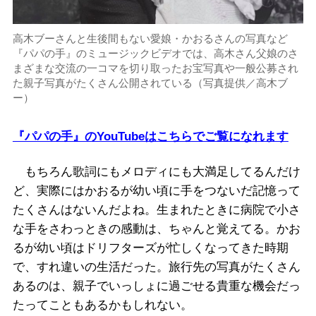
高木ブーさんと生後間もない愛娘・かおるさんの写真など
『パパの手』のミュージックビデオでは、高木さん父娘のさ
まざまな交流の一コマを切り取ったお宝写真や一般公募され
た親子写真がたくさん公開されている（写真提供／高木ブ
ー）
『パパの手』のYouTubeはこちらでご覧になれます
もちろん歌詞にもメロディにも大満足してるんだけ
ど、実際にはかおるが幼い頃に手をつないだ記憶って
たくさんはないんだよね。生まれたときに病院で小さ
な手をさわっときの感動は、ちゃんと覚えてる。かお
るが幼い頃はドリフターズが忙しくなってきた時期
で、すれ違いの生活だった。旅行先の写真がたくさん
あるのは、親子でいっしょに過ごせる貴重な機会だっ
たってこともあるかもしれない。