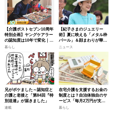
【介護ポストセブン10周年
【紀子さまのジュエリー
特別企画】ヤングケアラー
術】夏に映える「メタル枠
の認知度は10年で変化｜流
パール」＆顔まわりが華や
行語大賞にノミネート、法
ぐ「揺れる一粒」の使い分
暮らし
ニュース
律にも明記されたが果たし
け方
て現在は？
兄がボケました～認知症と
在宅介護を支援するお金の
介護と老後と「第84回『特
制度とは？自治体独自のサ
別送達』が届きました」
ービス「毎月2万円が支給
される」ケースも【FP解
連載
暮らし
説】