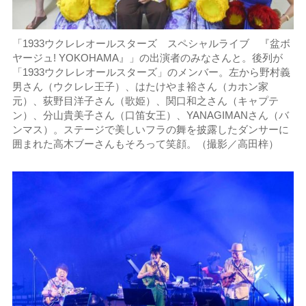
「1933ウクレレオールスターズ スペシャルライブ 『盆ボ
ヤージュ! YOKOHAMA』」の出演者のみなさんと。後列が
「1933ウクレレオールスターズ」のメンバー。左から野村義
男さん（ウクレレ王子）、はたけやま裕さん（カホン家
元）、荻野目洋子さん（歌姫）、関口和之さん（キャプテ
ン）、分山貴美子さん（口笛女王）、YANAGIMANさん（バ
ンマス）。ステージで美しいフラの舞を披露したダンサーに
囲まれた高木ブーさんもそろって笑顔。（撮影／高田梓）