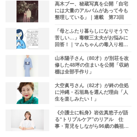
高木ブー、秘蔵写真を公開「自宅
には大量のアルバムがあって今も
整理している」｜連載 第73回
「母とふたり暮らしになりそうで
苦しい…」毒蝮三太夫がお悩みに
回答！｜マムちゃんの毒入り相談
室第34回
山本陽子さん（80才）が別荘を改
修した48坪の住まいを公開「収納
棚は全部手作り」
大空眞弓さん（82才）が終の住処
に沖縄・石垣島を選んだ理由「人
生を楽しみたい！」
《介護士に転身》岩佐真悠子が語
る“トリプルケア”のリアル 仕
事・育児をしながら96歳の義祖母
と同居して介護 プロだから言え