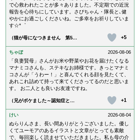
で心救われたことが多々ありました。不定期での近況
報告を心待ちにしています。さびちゃん・隊長と､健
やかにお過ごしくださいね。ご多幸をお祈りしていま
す☆*゜
+5
（猫が母になつきません 第500
話「ありがとう」【最終話】）
ちゃぼ
2026-08-06
「良妻賢母」さんがお米や野菜やお花を届けたくなる
マナミコさんも、ステキなお姉様です。きっとマナミ
コさんが「うわー！」と喜んでくれる顔を見たくて、
あれこれ詰めて持って来てくださってるのだと思いま
す。 お二人とも良いお友達ですね。
+1
（兄がボケました～認知症と介
護と老後と「第84回『特別送
達』が届きました」）
けい
2026-08-04
ぬらりんさま、長い間ありがとうございました。優し
くてユーモアのあるイラストと文章がとっても素敵
で、毎回楽しく読ませていただきました。私も母の介