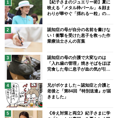
【紀子さまのジュエリー術】夏に
1
映える「メタル枠パール」＆顔ま
兄がボケました
便利なサービス
わりが華やぐ「揺れる一粒」の使
予防法
い分け方
認知症の母が自分の名前を書けな
2
い！衝撃を受けた息子を救った作
業療法士さんの言葉
認知症の母の介護で大変なのは
3
「入れ歯の管理」焼きそばをほぼ
完食した母に息子が血の気が引い
た理由
兄がボケました～認知症と介護と
4
老後と「第84回『特別送達』が届
きました」
《冷え対策と両立》紀子さまに学
5