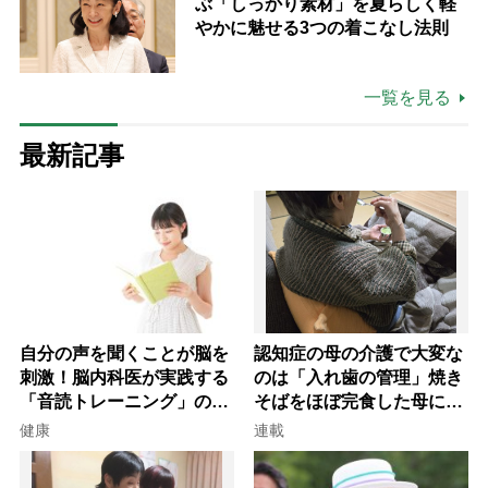
ぶ「しっかり素材」を夏らしく軽
やかに魅せる3つの着こなし法則
一覧を見る
最新記事
自分の声を聞くことが脳を
認知症の母の介護で大変な
刺激！脳内科医が実践する
のは「入れ歯の管理」焼き
「音読トレーニング」の極
そばをほぼ完食した母に息
意
子が血の気が引いた理由
健康
連載