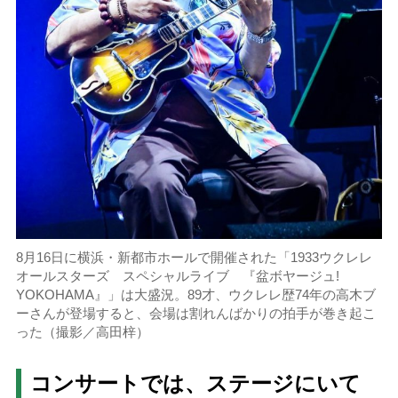
8月16日に横浜・新都市ホールで開催された「1933ウクレレ
オールスターズ スペシャルライブ 『盆ボヤージュ!
YOKOHAMA』」は大盛況。89才、ウクレレ歴74年の高木ブ
ーさんが登場すると、会場は割れんばかりの拍手が巻き起こ
った（撮影／高田梓）
コンサートでは、ステージにいて