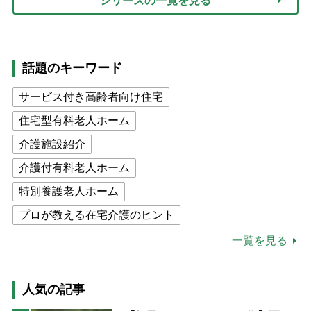
シリーズの一覧を見る
話題のキーワード
サービス付き高齢者向け住宅
住宅型有料老人ホーム
介護施設紹介
介護付有料老人ホーム
特別養護老人ホーム
プロが教える在宅介護のヒント
公的介護保険制度
介護食
一覧を見る
高木ブー
ケアマネジャー
猫が母になつきません
人気の記事
息子の遠距離介護サバイバル術