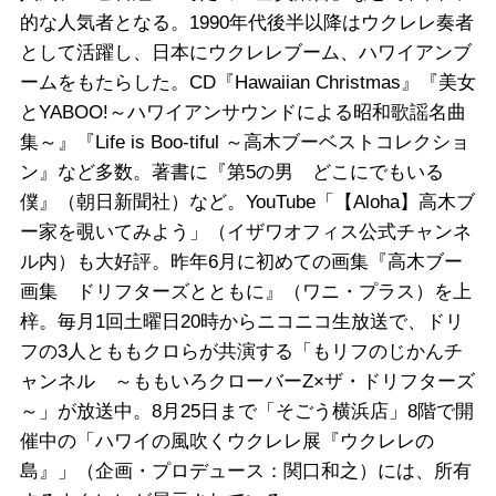
的な人気者となる。1990年代後半以降はウクレレ奏者
として活躍し、日本にウクレレブーム、ハワイアンブ
ームをもたらした。CD『Hawaiian Christmas』『美女
とYABOO!～ハワイアンサウンドによる昭和歌謡名曲
集～』『Life is Boo-tiful ～高木ブーベストコレクショ
ン』など多数。著書に『第5の男 どこにでもいる
僕』（朝日新聞社）など。YouTube「【Aloha】高木ブ
ー家を覗いてみよう」（イザワオフィス公式チャンネ
ル内）も大好評。昨年6月に初めての画集『高木ブー
画集 ドリフターズとともに』（ワニ・プラス）を上
梓。毎月1回土曜日20時からニコニコ生放送で、ドリ
フの3人とももクロらが共演する「もリフのじかんチ
ャンネル ～ももいろクローバーZ×ザ・ドリフターズ
～」が放送中。8月25日まで「そごう横浜店」8階で開
催中の「ハワイの風吹くウクレレ展『ウクレレの
島』」（企画・プロデュース：関口和之）には、所有