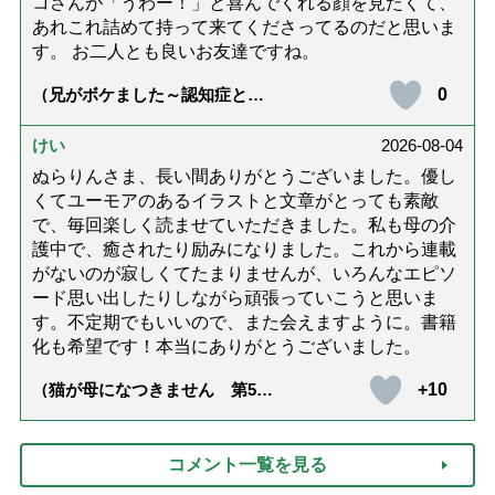
コさんが「うわー！」と喜んでくれる顔を見たくて、
あれこれ詰めて持って来てくださってるのだと思いま
す。 お二人とも良いお友達ですね。
0
（兄がボケました～認知症と介
護と老後と「第84回『特別送
達』が届きました」）
けい
2026-08-04
ぬらりんさま、長い間ありがとうございました。優し
くてユーモアのあるイラストと文章がとっても素敵
で、毎回楽しく読ませていただきました。私も母の介
護中で、癒されたり励みになりました。これから連載
がないのが寂しくてたまりませんが、いろんなエピソ
ード思い出したりしながら頑張っていこうと思いま
す。不定期でもいいので、また会えますように。書籍
化も希望です！本当にありがとうございました。
+10
（猫が母になつきません 第500
話「ありがとう」【最終話】）
コメント一覧を見る