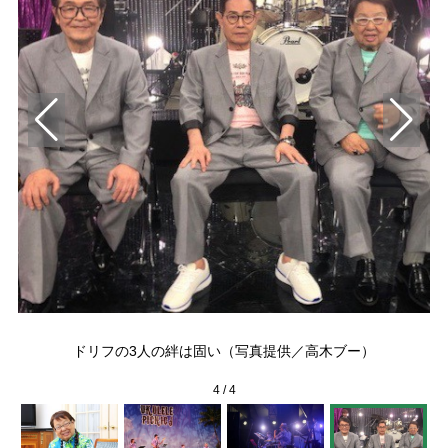
ロ
ドリフの3人の絆は固い（写真提供／高木ブー）
4
/
4