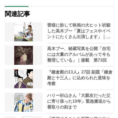
関連記事
雷様に扮して映画の大ヒット祈願
した高木ブー「夏はフェスやイベ
ントにたくさん出演します」｜連
載：第72回
高木ブー、秘蔵写真を公開「自宅
には大量のアルバムがあって今も
整理している」｜連載 第73回
『鎌倉殿の13人』27話 副題「鎌倉
殿と十三人」に込められた意味を
考察
ハリー杉山さん「大親友だった父
に寄り添った10年」緊急搬送から
看取りの刻まで