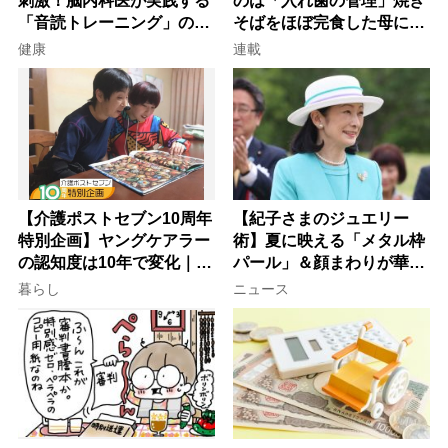
刺激！脳内科医が実践する
のは「入れ歯の管理」焼き
「音読トレーニング」の極
そばをほぼ完食した母に息
意
子が血の気が引いた理由
健康
連載
【介護ポストセブン10周年
【紀子さまのジュエリー
特別企画】ヤングケアラー
術】夏に映える「メタル枠
の認知度は10年で変化｜流
パール」＆顔まわりが華や
行語大賞にノミネート、法
ぐ「揺れる一粒」の使い分
暮らし
ニュース
律にも明記されたが果たし
け方
て現在は？