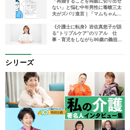
「再婚することを両親に切り出せ
ない」と悩む中年男性に毒蝮三太
夫がズバリ進言｜「マムちゃんの
毒入り相談室」第31回
《介護士に転身》岩佐真悠子が語
る“トリプルケア”のリアル 仕
事・育児をしながら96歳の義祖母
と同居して介護 プロだから言え
る「家での介護は“雑”でも気にし
ない」
シリーズ