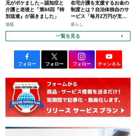
兄がボケました～認知症と
在宅介護を支援するお金の
介護と老後と「第84回『特
制度とは？自治体独自のサ
別送達』が届きました」
ービス「毎月2万円が支給
される」ケースも【FP解
連載
暮らし
説】
一覧を見る
フォロー
フォロー
フォロー
チャンネル