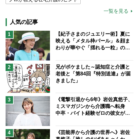
公的介護保険制度
介護食
一覧を見る
高木ブー
ケアマネジャー
人気の記事
猫が母になつきません
【紀子さまのジュエリー術】夏に
1
映える「メタル枠パール」＆顔ま
息子の遠距離介護サバイバル術
わりが華やぐ「揺れる一粒」の使
兄がボケました
便利なサービス
い分け方
予防法
兄がボケました～認知症と介護と
2
老後と「第84回『特別送達』が届
きました」
《電撃引退から6年》岩佐真悠子、
3
ミスマガジンから介護職へ転身
中卒・バイト経験ゼロの彼女が見
つけた“居場所”「社会の役に立ち
ながら自分らしくいられる」
《芸能界から介護の世界へ》岩佐
4