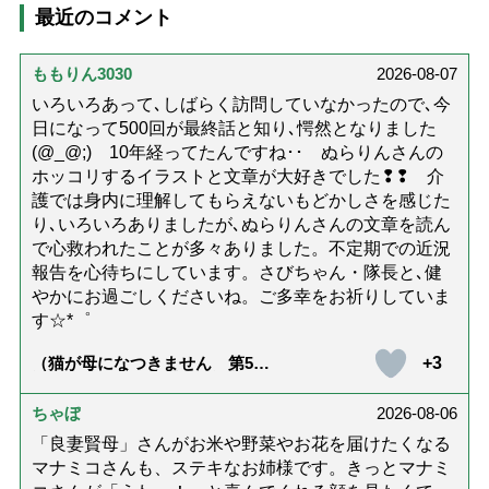
最近のコメント
ももりん3030
2026-08-07
いろいろあって､しばらく訪問していなかったので､今
日になって500回が最終話と知り､愕然となりました
(@_@;) 10年経ってたんですね･･ ぬらりんさんの
ホッコリするイラストと文章が大好きでした❢❢ 介
護では身内に理解してもらえないもどかしさを感じた
り､いろいろありましたが､ぬらりんさんの文章を読ん
で心救われたことが多々ありました。不定期での近況
報告を心待ちにしています。さびちゃん・隊長と､健
やかにお過ごしくださいね。ご多幸をお祈りしていま
す☆*゜
+3
（猫が母になつきません 第500
話「ありがとう」【最終話】）
ちゃぼ
2026-08-06
「良妻賢母」さんがお米や野菜やお花を届けたくなる
マナミコさんも、ステキなお姉様です。きっとマナミ