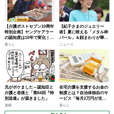
【介護ポストセブン10周年
【紀子さまのジュエリー
特別企画】ヤングケアラー
術】夏に映える「メタル枠
の認知度は10年で変化｜流
パール」＆顔まわりが華や
行語大賞にノミネート、法
ぐ「揺れる一粒」の使い分
暮らし
ニュース
律にも明記されたが果たし
け方
て現在は？
兄がボケました～認知症と
在宅介護を支援するお金の
介護と老後と「第84回『特
制度とは？自治体独自のサ
別送達』が届きました」
ービス「毎月2万円が支給
される」ケースも【FP解
連載
暮らし
説】