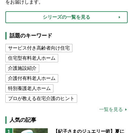
をお届けします。
シリーズの一覧を見る
話題のキーワード
サービス付き高齢者向け住宅
住宅型有料老人ホーム
介護施設紹介
介護付有料老人ホーム
特別養護老人ホーム
プロが教える在宅介護のヒント
公的介護保険制度
介護食
一覧を見る
高木ブー
ケアマネジャー
人気の記事
猫が母になつきません
【紀子さまのジュエリー術】夏に
1