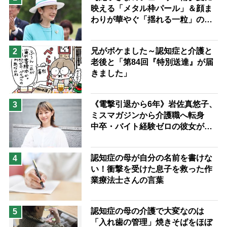
映える「メタル枠パール」＆顔ま
息子の遠距離介護サバイバル術
わりが華やぐ「揺れる一粒」の使
兄がボケました
便利なサービス
い分け方
予防法
兄がボケました～認知症と介護と
2
老後と「第84回『特別送達』が届
きました」
《電撃引退から6年》岩佐真悠子、
3
ミスマガジンから介護職へ転身
中卒・バイト経験ゼロの彼女が見
つけた“居場所”「社会の役に立ち
ながら自分らしくいられる」
認知症の母が自分の名前を書けな
4
い！衝撃を受けた息子を救った作
業療法士さんの言葉
認知症の母の介護で大変なのは
5
「入れ歯の管理」焼きそばをほぼ