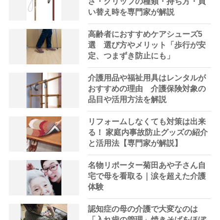
さ・グリップの種類・持ち方・買
い替え時を専門家が解説
高齢者におすすめケアシューズ5
選 選び方やメリット「歩行が安
定、つまずき防止にも」
介護用品や福祉用具はレンタルが
おすすめの理由 介護保険対象の
品目や活用方法を解説
リフォームしなくても対策は出来
る！ 家庭内事故防止グッズの紹介
と活用法【専門家が解説】
名物リポーター菊田あや子さん自
宅で母を看取る｜涙を超えた介護
体験
認知症の母の介護で大変なのは
「入れ歯の管理」焼きそばをほぼ