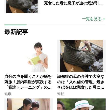
完食した母に息子が血の気が引い
た理由
一覧を見る
最新記事
自分の声を聞くことが脳を
認知症の母の介護で大変な
刺激！脳内科医が実践する
のは「入れ歯の管理」焼き
「音読トレーニング」の極
そばをほぼ完食した母に息
意
子が血の気が引いた理由
健康
連載