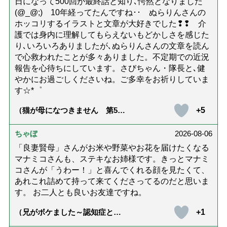
日になって500回が最終話と知り､愕然となりました
(@_@;) 10年経ってたんですね･･ ぬらりんさんの
ホッコリするイラストと文章が大好きでした❢❢ 介
護では身内に理解してもらえないもどかしさを感じた
り､いろいろありましたが､ぬらりんさんの文章を読ん
で心救われたことが多々ありました。不定期での近況
報告を心待ちにしています。さびちゃん・隊長と､健
やかにお過ごしくださいね。ご多幸をお祈りしていま
す☆*゜
+5
（猫が母になつきません 第500
話「ありがとう」【最終話】）
ちゃぼ
2026-08-06
「良妻賢母」さんがお米や野菜やお花を届けたくなる
マナミコさんも、ステキなお姉様です。きっとマナミ
コさんが「うわー！」と喜んでくれる顔を見たくて、
あれこれ詰めて持って来てくださってるのだと思いま
す。 お二人とも良いお友達ですね。
+1
（兄がボケました～認知症と介
護と老後と「第84回『特別送