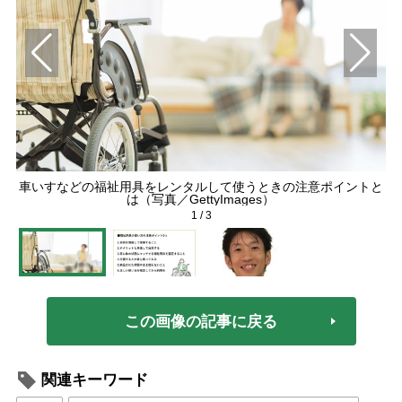
車いすなどの福祉用具をレンタルして使うときの注意ポイントと
は（写真／GettyImages）
1
/
3
この画像の記事に戻る
関連キーワード