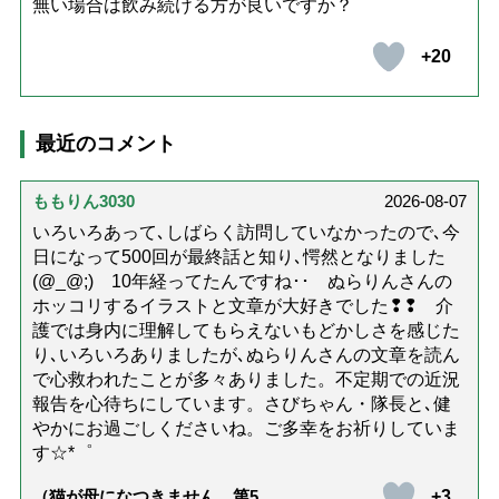
無い場合は飲み続ける方が良いですか？
+20
最近のコメント
ももりん3030
2026-08-07
いろいろあって､しばらく訪問していなかったので､今
日になって500回が最終話と知り､愕然となりました
(@_@;) 10年経ってたんですね･･ ぬらりんさんの
ホッコリするイラストと文章が大好きでした❢❢ 介
護では身内に理解してもらえないもどかしさを感じた
り､いろいろありましたが､ぬらりんさんの文章を読ん
で心救われたことが多々ありました。不定期での近況
報告を心待ちにしています。さびちゃん・隊長と､健
やかにお過ごしくださいね。ご多幸をお祈りしていま
す☆*゜
+3
（猫が母になつきません 第500