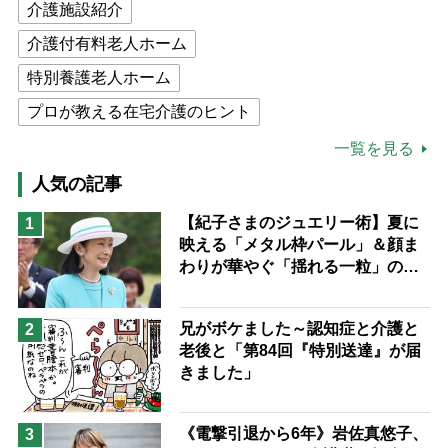
介護施設紹介
介護付有料老人ホーム
特別養護老人ホーム
プロが教える在宅介護のヒント
公的介護保険制度
介護食
一覧を見る
高木ブー
ケアマネジャー
人気の記事
猫が母になつきません
【紀子さまのジュエリー術】夏に
1
映える「メタル枠パール」＆顔ま
息子の遠距離介護サバイバル術
わりが華やぐ「揺れる一粒」の使
兄がボケました
便利なサービス
い分け方
予防法
兄がボケました～認知症と介護と
2
老後と「第84回『特別送達』が届
きました」
《電撃引退から6年》岩佐真悠子、
3