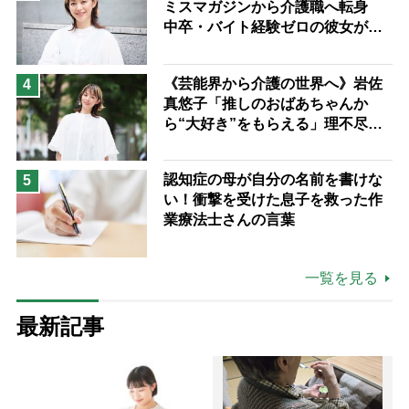
ミスマガジンから介護職へ転身
中卒・バイト経験ゼロの彼女が見
つけた“居場所”「社会の役に立ち
ながら自分らしくいられる」
《芸能界から介護の世界へ》岩佐
4
真悠子「推しのおばあちゃんか
ら“大好き”をもらえる」理不尽さ
も吹き飛ぶ“やりがい”、介護の現
場は「愛おしい」
認知症の母が自分の名前を書けな
5
い！衝撃を受けた息子を救った作
業療法士さんの言葉
一覧を見る
最新記事