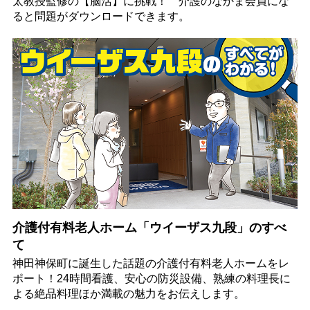
太教授監修の【脳活】に挑戦！ 介護のなかま会員にな
ると問題がダウンロードできます。
介護付有料老人ホーム「ウイーザス九段」のすべ
て
神田神保町に誕生した話題の介護付有料老人ホームをレ
ポート！24時間看護、安心の防災設備、熟練の料理長に
よる絶品料理ほか満載の魅力をお伝えします。