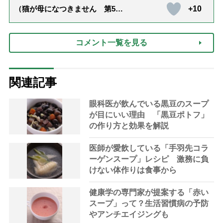
+10
（猫が母になつきません 第500
話「ありがとう」【最終話】）
コメント一覧を見る
関連記事
眼科医が飲んでいる黒豆のスープ
が目にいい理由 「黒豆ポトフ」
の作り方と効果を解説
医師が愛飲している「手羽先コラ
ーゲンスープ」レシピ 激務に負
けない体作りは食事から
健康学の専門家が提案する「赤い
スープ」って？生活習慣病の予防
やアンチエイジングも