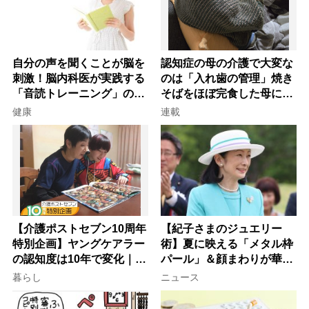
自分の声を聞くことが脳を
認知症の母の介護で大変な
刺激！脳内科医が実践する
のは「入れ歯の管理」焼き
「音読トレーニング」の極
そばをほぼ完食した母に息
意
子が血の気が引いた理由
健康
連載
【介護ポストセブン10周年
【紀子さまのジュエリー
特別企画】ヤングケアラー
術】夏に映える「メタル枠
の認知度は10年で変化｜流
パール」＆顔まわりが華や
行語大賞にノミネート、法
ぐ「揺れる一粒」の使い分
暮らし
ニュース
律にも明記されたが果たし
け方
て現在は？