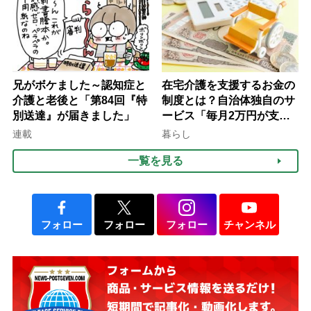
兄がボケました～認知症と
在宅介護を支援するお金の
介護と老後と「第84回『特
制度とは？自治体独自のサ
別送達』が届きました」
ービス「毎月2万円が支給
される」ケースも【FP解
連載
暮らし
説】
一覧を見る
フォロー
フォロー
フォロー
チャンネル