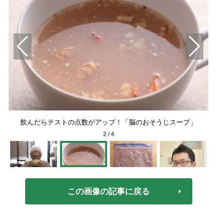
／
「
飲んだらテストの点数がアップ！「脳のおそうじスープ」
2
/
4
この画像の記事に戻る