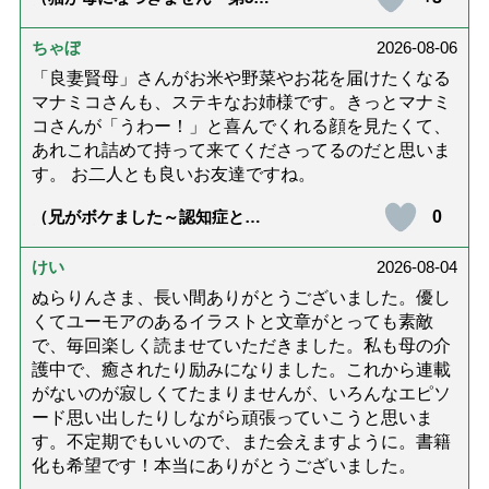
話「ありがとう」【最終話】）
ちゃぼ
2026-08-06
「良妻賢母」さんがお米や野菜やお花を届けたくなる
マナミコさんも、ステキなお姉様です。きっとマナミ
コさんが「うわー！」と喜んでくれる顔を見たくて、
あれこれ詰めて持って来てくださってるのだと思いま
す。 お二人とも良いお友達ですね。
0
（兄がボケました～認知症と介
護と老後と「第84回『特別送
達』が届きました」）
けい
2026-08-04
ぬらりんさま、長い間ありがとうございました。優し
くてユーモアのあるイラストと文章がとっても素敵
で、毎回楽しく読ませていただきました。私も母の介
護中で、癒されたり励みになりました。これから連載
がないのが寂しくてたまりませんが、いろんなエピソ
ード思い出したりしながら頑張っていこうと思いま
す。不定期でもいいので、また会えますように。書籍
化も希望です！本当にありがとうございました。