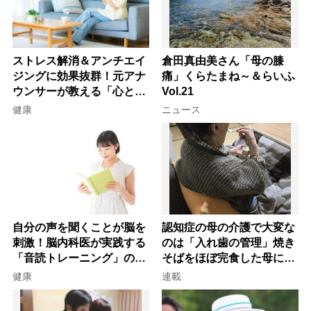
ストレス解消＆アンチエイ
倉田真由美さん「母の膝
ジングに効果抜群！元アナ
痛」くらたまね～＆らいふ
ウンサーが教える「心と体
Vol.21
を元気にする音読の習慣」
健康
ニュース
自分の声を聞くことが脳を
認知症の母の介護で大変な
刺激！脳内科医が実践する
のは「入れ歯の管理」焼き
「音読トレーニング」の極
そばをほぼ完食した母に息
意
子が血の気が引いた理由
健康
連載