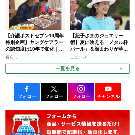
【介護ポストセブン10周年
【紀子さまのジュエリー
特別企画】ヤングケアラー
術】夏に映える「メタル枠
の認知度は10年で変化｜流
パール」＆顔まわりが華や
行語大賞にノミネート、法
ぐ「揺れる一粒」の使い分
暮らし
ニュース
律にも明記されたが果たし
け方
一覧を見る
て現在は？
フォロー
フォロー
フォロー
チャンネル