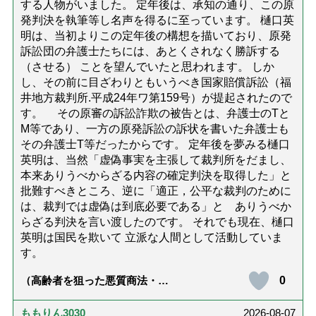
する人物がいました。 定年後は、承知の通り、この原
発判決を執筆等し名声を得るに至っています。 樋口英
明は、当初よりこの定年後の構想を描いており、原発
訴訟団の弁護士たちには、あとくされなく勝訴する
（させる） ことを望んでいたと思われます。 しか
し、その前に目ざわりともいうべき国家賠償訴訟（福
井地方裁判所.平成24年ワ第159号）が提起されたので
す。 その原審の訴訟詐欺の被告とは、弁護士のTと
M等であり、一方の原発訴訟の訴状を書いた弁護士も
その弁護士T等だったからです。 定年後を夢みる樋口
英明は、当然「虚偽事実を主張して裁判所をだまし、
本来ありうべからざる内容の確定判決を取得した」と
批難すべきところ、逆に「適正，公平な裁判のために
は、裁判では虚偽は到底必要である」と ありうべか
らざる判決を言い渡したのです。 それでも現在、樋口
英明は国民を欺いて 立派な人間として活動していま
す。
0
（高齢者を狙った悪質商法・訪
問詐欺の種類と実例9選｜騙され
ないための4つの対策「騙されや
すい人の特徴は？」【社会福祉
ももりん3030
2026-08-07