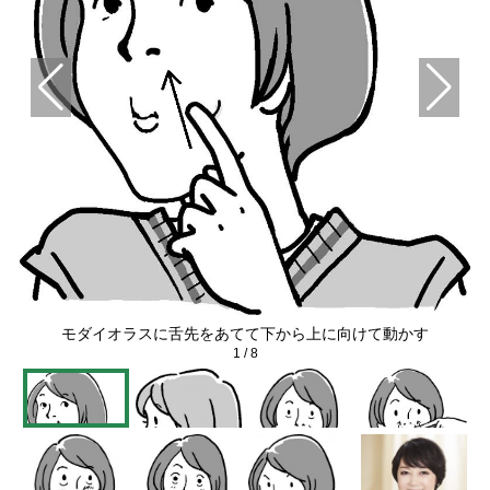
モダイオラスに舌先をあてて下から上に向けて動かす
1
/
8