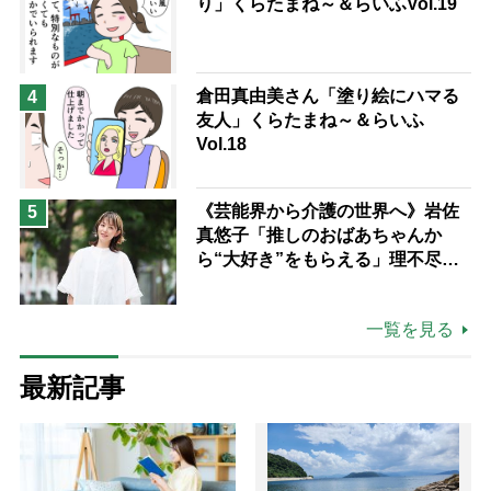
り」くらたまね～＆らいふVol.19
倉田真由美さん「塗り絵にハマる
4
友人」くらたまね～＆らいふ
Vol.18
《芸能界から介護の世界へ》岩佐
5
真悠子「推しのおばあちゃんか
ら“大好き”をもらえる」理不尽さ
も吹き飛ぶ“やりがい”、介護の現
場は「愛おしい」
一覧を見る
最新記事