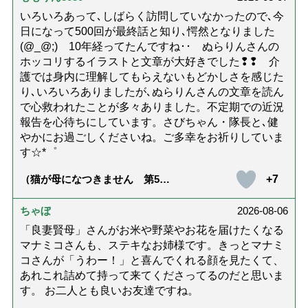
士解説】）
いろいろあって､しばらく訪問していなかったので､今
日になって500回が最終話と知り､愕然となりました
(@_@;) 10年経ってたんですね･･ ぬらりんさんの
ホッコリするイラストと文章が大好きでした❢❢ 介
護では身内に理解してもらえないもどかしさを感じた
り､いろいろありましたが､ぬらりんさんの文章を読ん
で心救われたことが多々ありました。不定期での近況
報告を心待ちにしています。さびちゃん・隊長と､健
やかにお過ごしくださいね。ご多幸をお祈りしていま
す☆*゜
+7
（猫が母になつきません 第500
話「ありがとう」【最終話】）
ちゃぼ
2026-08-06
「良妻賢母」さんがお米や野菜やお花を届けたくなる
マナミコさんも、ステキなお姉様です。きっとマナミ
コさんが「うわー！」と喜んでくれる顔を見たくて、
あれこれ詰めて持って来てくださってるのだと思いま
す。 お二人とも良いお友達ですね。