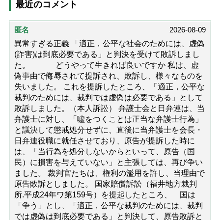
最近のコメント
匿名
2026-08-09
異常すぎる正義 「適正，公平な社会のためには、虚偽
(詐害)は到底必要である」と判決を受けて敗訴しまし
た。 どうやって生きれば良いですか 私は、虚
偽事由で侮辱されて提訴され、敗訴し、様々なものを
失いました。 これを提訴したところ、「適正，公平な
裁判のためには、裁判では虚偽は必要である」として
敗訴しました。（本人訴訟） 弁護士会と日弁連は、当
弁護士に対し、「噓をつくことは正当な弁護士行為」
と議決して懲戒処分せずに、直後に当弁護士を会長・
日弁連役職に就任させており、原告が提訴した時に
は、「当行為を処分しないからといって、原告（国
民）に損害を与えていない」と主張しては、再び争い
ました。 裁判官たちは、権利の濫用を許し、当理由で
原告敗訴としました。 国家賠償訴訟（福井地方裁判
所.平成24年ワ第159号）を提起したところ、 国は
「争う」とし、「適正，公平な裁判のためには、裁判
では虚偽は到底必要である」と判決して、原告敗訴と