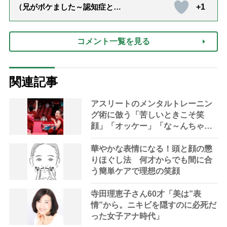
+1
（兄がボケました～認知症と介
護と老後と「第84回『特別送
達』が届きました」）
コメント一覧を見る
関連記事
アスリートのメンタルトレーニン
グ術に倣う「苦しいときこそ笑
顔」「オッケー」「な～んちゃっ
て」
華やかな表情になる！頭と顔の懲
りほぐし法 何才からでも間に合
う簡単ケアで理想の笑顔
寺田理恵子さん60才「美は”表
情”から。ニキビを隠すのに必死だ
った女子アナ時代」