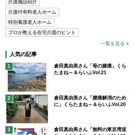
介護施設紹介
介護付有料老人ホーム
特別養護老人ホーム
プロが教える在宅介護のヒント
公的介護保険制度
介護食
一覧を見る
高木ブー
ケアマネジャー
人気の記事
猫が母になつきません
倉田真由美さん「母の膝痛」くら
1
たまね～＆らいふVol.21
息子の遠距離介護サバイバル術
兄がボケました
便利なサービス
予防法
倉田真由美さん「腰痛解消のため
2
に」くらたまね～＆らいふVol.20
倉田真由美さん「無料の東京湾巡
3