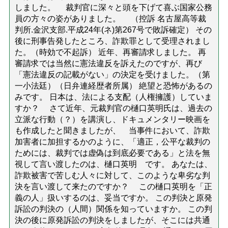
しました。 裁判官に深々と頭を下げて喜ぶ国家公務
員の方々の姿がありました。 （控訴 名古屋高等裁
判所.金沢支部.平成24年(ネ)第267号で敗訴確定） その
後に刑事告発したところ、詐欺罪として受理されまし
た。（時効で不起訴） 近年、再審請求しました。 再
審請求では当然に憲法違反を訴えたのですが、再び
「憲法違反の記載がない」の決定を受けました。（第
一小法廷）（日弁連経歴者所属） 絶望と恐怖があるの
みです。 日本は、法による支配（人権擁護）していま
すか？ さて近年、元裁判官の樋口英明氏は、過去の
立派な行動（？）を講演し、ドキュメンタリー映画を
も作成したと聞きましたが、 当事件において、詐欺
加害者に加担するかのように、「適正，公平な裁判の
ためには、裁判では虚偽は到底必要である」と法を無
視して言い渡したのは、樋口英明 です。 あなたは、
詐欺被害で苦しむ人々に対して、このような卑劣な判
決を言い渡して来たのですか？ この樋口英明を「正
義の人」扱いするのは、妥当ですか。 この判決と原発
訴訟の判決の（人間）関係を知っていますか。 この判
決の後に原発訴訟の判決をしましたが、そこには共通