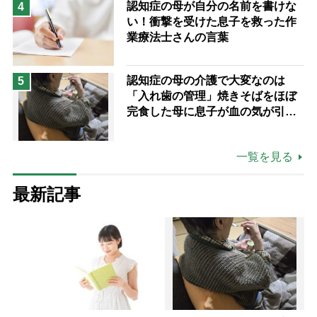
認知症の母が自分の名前を書けな
4
い！衝撃を受けた息子を救った作
業療法士さんの言葉
認知症の母の介護で大変なのは
5
「入れ歯の管理」焼きそばをほぼ
完食した母に息子が血の気が引い
た理由
一覧を見る
最新記事