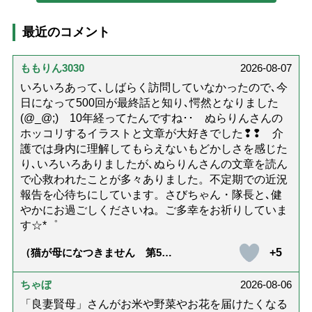
最近のコメント
ももりん3030
2026-08-07
いろいろあって､しばらく訪問していなかったので､今
日になって500回が最終話と知り､愕然となりました
(@_@;) 10年経ってたんですね･･ ぬらりんさんの
ホッコリするイラストと文章が大好きでした❢❢ 介
護では身内に理解してもらえないもどかしさを感じた
り､いろいろありましたが､ぬらりんさんの文章を読ん
で心救われたことが多々ありました。不定期での近況
報告を心待ちにしています。さびちゃん・隊長と､健
やかにお過ごしくださいね。ご多幸をお祈りしていま
す☆*゜
+5
（猫が母になつきません 第500
話「ありがとう」【最終話】）
ちゃぼ
2026-08-06
「良妻賢母」さんがお米や野菜やお花を届けたくなる