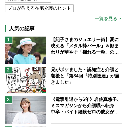
プロが教える在宅介護のヒント
公的介護保険制度
介護食
一覧を見る
高木ブー
ケアマネジャー
人気の記事
猫が母になつきません
【紀子さまのジュエリー術】夏に
1
映える「メタル枠パール」＆顔ま
息子の遠距離介護サバイバル術
わりが華やぐ「揺れる一粒」の使
兄がボケました
便利なサービス
い分け方
予防法
兄がボケました～認知症と介護と
2
老後と「第84回『特別送達』が届
きました」
《電撃引退から6年》岩佐真悠子、
3
ミスマガジンから介護職へ転身
中卒・バイト経験ゼロの彼女が見
つけた“居場所”「社会の役に立ち
ながら自分らしくいられる」