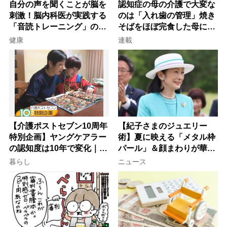
自分の声を聞くことが脳を
認知症の母の介護で大変な
刺激！脳内科医が実践する
のは「入れ歯の管理」焼き
「音読トレーニング」の極
そばをほぼ完食した母に息
意
子が血の気が引いた理由
健康
連載
【介護ポストセブン10周年
【紀子さまのジュエリー
特別企画】ヤングケアラー
術】夏に映える「メタル枠
の認知度は10年で変化｜流
パール」＆顔まわりが華や
行語大賞にノミネート、法
ぐ「揺れる一粒」の使い分
暮らし
ニュース
律にも明記されたが果たし
け方
て現在は？