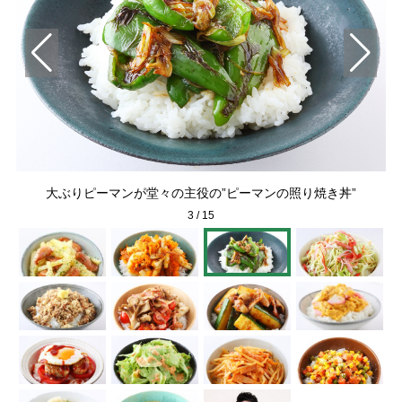
飯
大ぶりピーマンが堂々の主役の”ピーマンの照り焼き丼”
3
/
15