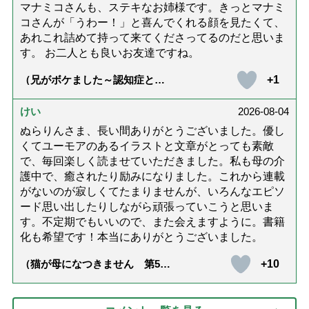
マナミコさんも、ステキなお姉様です。きっとマナミ
コさんが「うわー！」と喜んでくれる顔を見たくて、
あれこれ詰めて持って来てくださってるのだと思いま
す。 お二人とも良いお友達ですね。
+1
（兄がボケました～認知症と介
護と老後と「第84回『特別送
達』が届きました」）
けい
2026-08-04
ぬらりんさま、長い間ありがとうございました。優し
くてユーモアのあるイラストと文章がとっても素敵
で、毎回楽しく読ませていただきました。私も母の介
護中で、癒されたり励みになりました。これから連載
がないのが寂しくてたまりませんが、いろんなエピソ
ード思い出したりしながら頑張っていこうと思いま
す。不定期でもいいので、また会えますように。書籍
化も希望です！本当にありがとうございました。
+10
（猫が母になつきません 第500
話「ありがとう」【最終話】）