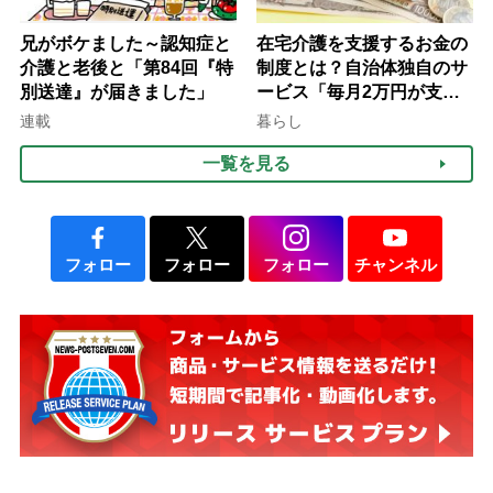
兄がボケました～認知症と
在宅介護を支援するお金の
介護と老後と「第84回『特
制度とは？自治体独自のサ
別送達』が届きました」
ービス「毎月2万円が支給
される」ケースも【FP解
連載
暮らし
説】
一覧を見る
フォロー
フォロー
フォロー
チャンネル