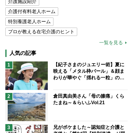
介護施設紹介
介護付有料老人ホーム
特別養護老人ホーム
プロが教える在宅介護のヒント
公的介護保険制度
介護食
一覧を見る
高木ブー
ケアマネジャー
人気の記事
猫が母になつきません
【紀子さまのジュエリー術】夏に
1
映える「メタル枠パール」＆顔ま
息子の遠距離介護サバイバル術
わりが華やぐ「揺れる一粒」の使
兄がボケました
便利なサービス
い分け方
予防法
倉田真由美さん「母の膝痛」くら
2
たまね～＆らいふVol.21
兄がボケました～認知症と介護と
3