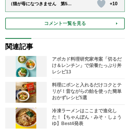
+10
（猫が母になつきません 第500
話「ありがとう」【最終話】）
コメント一覧を見る
関連記事
アボカド料理研究家考案「切るだ
け＆レンチン」で栄養たっぷり丼
レシピ13
料理にポンと入れるだけコクとテ
リが！昔ながらの飴を使った簡単
おかずレシピ5選
冷凍ラーメンはここまで進化し
た！【ちゃんぽん・みそ・しょう
ゆ】Best4発表