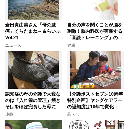
倉田真由美さん「母の膝
自分の声を聞くことが脳を
痛」くらたまね～＆らいふ
刺激！脳内科医が実践する
Vol.21
「音読トレーニング」の極
意
ニュース
健康
認知症の母の介護で大変な
【介護ポストセブン10周年
のは「入れ歯の管理」焼き
特別企画】ヤングケアラー
そばをほぼ完食した母に息
の認知度は10年で変化｜流
子が血の気が引いた理由
行語大賞にノミネート、法
連載
暮らし
律にも明記されたが果たし
て現在は？