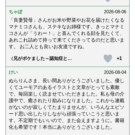
話「ありがとう」【最終話】）
ちゃぼ
2026-08-06
「良妻賢母」さんがお米や野菜やお花を届けたくなる
マナミコさんも、ステキなお姉様です。きっとマナミ
コさんが「うわー！」と喜んでくれる顔を見たくて、
あれこれ詰めて持って来てくださってるのだと思いま
す。 お二人とも良いお友達ですね。
+1
（兄がボケました～認知症と介
護と老後と「第84回『特別送
達』が届きました」）
けい
2026-08-04
ぬらりんさま、長い間ありがとうございました。優し
くてユーモアのあるイラストと文章がとっても素敵
で、毎回楽しく読ませていただきました。私も母の介
護中で、癒されたり励みになりました。これから連載
がないのが寂しくてたまりませんが、いろんなエピソ
ード思い出したりしながら頑張っていこうと思いま
す。不定期でもいいので、また会えますように。書籍
化も希望です！本当にありがとうございました。