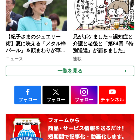
【紀子さまのジュエリー
兄がボケました～認知症と
術】夏に映える「メタル枠
介護と老後と「第84回『特
パール」＆顔まわりが華や
別送達』が届きました」
ぐ「揺れる一粒」の使い分
ニュース
連載
け方
一覧を見る
フォロー
フォロー
フォロー
チャンネル