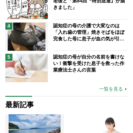
老後と「第84回『特別送達』が届
きました」
認知症の母の介護で大変なのは
4
「入れ歯の管理」焼きそばをほぼ
完食した母に息子が血の気が引い
た理由
認知症の母が自分の名前を書けな
5
い！衝撃を受けた息子を救った作
業療法士さんの言葉
一覧を見る
最新記事