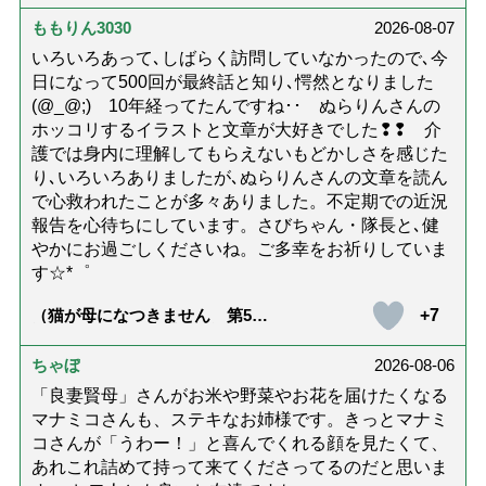
ないための4つの対策「騙されや
すい人の特徴は？」【社会福祉
ももりん3030
2026-08-07
士解説】）
いろいろあって､しばらく訪問していなかったので､今
日になって500回が最終話と知り､愕然となりました
(@_@;) 10年経ってたんですね･･ ぬらりんさんの
ホッコリするイラストと文章が大好きでした❢❢ 介
護では身内に理解してもらえないもどかしさを感じた
り､いろいろありましたが､ぬらりんさんの文章を読ん
で心救われたことが多々ありました。不定期での近況
報告を心待ちにしています。さびちゃん・隊長と､健
やかにお過ごしくださいね。ご多幸をお祈りしていま
す☆*゜
+7
（猫が母になつきません 第500
話「ありがとう」【最終話】）
ちゃぼ
2026-08-06
「良妻賢母」さんがお米や野菜やお花を届けたくなる
マナミコさんも、ステキなお姉様です。きっとマナミ
コさんが「うわー！」と喜んでくれる顔を見たくて、
あれこれ詰めて持って来てくださってるのだと思いま