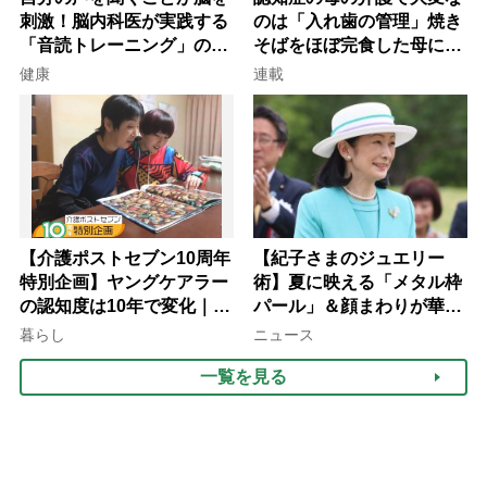
刺激！脳内科医が実践する
のは「入れ歯の管理」焼き
「音読トレーニング」の極
そばをほぼ完食した母に息
意
子が血の気が引いた理由
健康
連載
【介護ポストセブン10周年
【紀子さまのジュエリー
特別企画】ヤングケアラー
術】夏に映える「メタル枠
の認知度は10年で変化｜流
パール」＆顔まわりが華や
行語大賞にノミネート、法
ぐ「揺れる一粒」の使い分
暮らし
ニュース
律にも明記されたが果たし
け方
一覧を見る
て現在は？