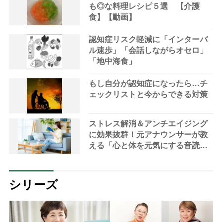
も◎な料理レシピ５選 【介護
食】【動画】
認知症リスク軽減に「インターバ
ル速歩」「会話しながらオセロ」
「地中海食」
もし自分が認知症になったら…チ
ェックリストと今からできる対策
ストレス解消＆アンチエイジング
に効果抜群！元アナウンサーが教
える「心と体を元気にする音読の
習慣」
シリーズ