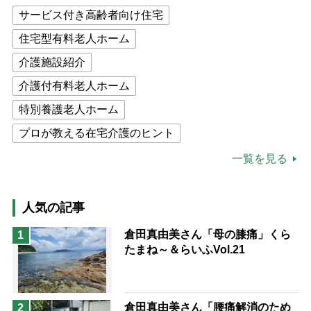
サービス付き高齢者向け住宅
住宅型有料老人ホーム
介護施設紹介
介護付有料老人ホーム
特別養護老人ホーム
プロが教える在宅介護のヒント
公的介護保険制度
介護食
一覧を見る
高木ブー
ケアマネジャー
猫が母になつきません
人気の記事
息子の遠距離介護サバイバル術
倉田真由美さん「母の膝痛」くら
1
たまね～＆らいふVol.21
兄がボケました
便利なサービス
予防法
倉田真由美さん「腰痛解消のため
2