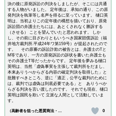
決の後に原発訴訟の判決をしましたが、そこには共通
する人物がいました。 定年後は、承知の通り、この原
発判決を執筆等し名声を得るに至っています。 樋口英
明は、当初よりこの定年後の構想を描いており、原発
訴訟団の弁護士たちには、あとくされなく勝訴する
（させる） ことを望んでいたと思われます。 しか
し、その前に目ざわりともいうべき国家賠償訴訟（福
井地方裁判所.平成24年ワ第159号）が提起されたので
す。 その原審の訴訟詐欺の被告とは、弁護士のTと
M等であり、一方の原発訴訟の訴状を書いた弁護士も
その弁護士T等だったからです。 定年後を夢みる樋口
英明は、当然「虚偽事実を主張して裁判所をだまし、
本来ありうべからざる内容の確定判決を取得した」と
批難すべきところ、逆に「適正，公平な裁判のために
は、裁判では虚偽は到底必要である」と ありうべか
らざる判決を言い渡したのです。 それでも現在、樋口
英明は国民を欺いて 立派な人間として活動していま
す。
0
（高齢者を狙った悪質商法・訪
問詐欺の種類と実例9選｜騙され