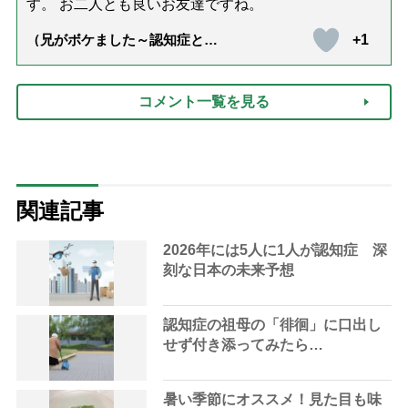
す。 お二人とも良いお友達ですね。
+1
（兄がボケました～認知症と介
護と老後と「第84回『特別送
達』が届きました」）
コメント一覧を見る
関連記事
2026年には5人に1人が認知症 深
刻な日本の未来予想
認知症の祖母の「徘徊」に口出し
せず付き添ってみたら…
暑い季節にオススメ！見た目も味