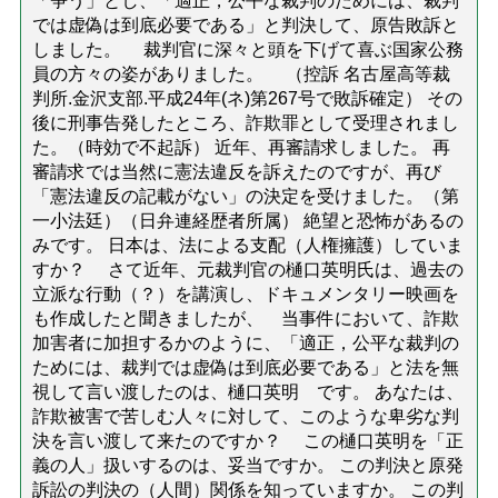
「争う」とし、「適正，公平な裁判のためには、裁判
では虚偽は到底必要である」と判決して、原告敗訴と
しました。 裁判官に深々と頭を下げて喜ぶ国家公務
員の方々の姿がありました。 （控訴 名古屋高等裁
判所.金沢支部.平成24年(ネ)第267号で敗訴確定） その
後に刑事告発したところ、詐欺罪として受理されまし
た。（時効で不起訴） 近年、再審請求しました。 再
審請求では当然に憲法違反を訴えたのですが、再び
「憲法違反の記載がない」の決定を受けました。（第
一小法廷）（日弁連経歴者所属） 絶望と恐怖があるの
みです。 日本は、法による支配（人権擁護）していま
すか？ さて近年、元裁判官の樋口英明氏は、過去の
立派な行動（？）を講演し、ドキュメンタリー映画を
も作成したと聞きましたが、 当事件において、詐欺
加害者に加担するかのように、「適正，公平な裁判の
ためには、裁判では虚偽は到底必要である」と法を無
視して言い渡したのは、樋口英明 です。 あなたは、
詐欺被害で苦しむ人々に対して、このような卑劣な判
決を言い渡して来たのですか？ この樋口英明を「正
義の人」扱いするのは、妥当ですか。 この判決と原発
訴訟の判決の（人間）関係を知っていますか。 この判