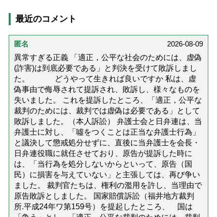
最近のコメント
匿名
2026-08-09
異常すぎる正義 「適正，公平な社会のためには、虚偽
(詐害)は到底必要である」と判決を受けて敗訴しまし
た。 どうやって生きれば良いですか 私は、虚
偽事由で侮辱されて提訴され、敗訴し、様々なものを
失いました。 これを提訴したところ、「適正，公平な
裁判のためには、裁判では虚偽は必要である」として
敗訴しました。（本人訴訟） 弁護士会と日弁連は、当
弁護士に対し、「噓をつくことは正当な弁護士行為」
と議決して懲戒処分せずに、直後に当弁護士を会長・
日弁連役職に就任させており、原告が提訴した時に
は、「当行為を処分しないからといって、原告（国
民）に損害を与えていない」と主張しては、再び争い
ました。 裁判官たちは、権利の濫用を許し、当理由で
原告敗訴としました。 国家賠償訴訟（福井地方裁判
所.平成24年ワ第159号）を提起したところ、 国は