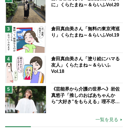
に」くらたまね～＆らいふVol.20
倉田真由美さん「無料の東京湾巡
3
り」くらたまね～＆らいふVol.19
倉田真由美さん「塗り絵にハマる
4
友人」くらたまね～＆らいふ
Vol.18
《芸能界から介護の世界へ》岩佐
5
真悠子「推しのおばあちゃんか
ら“大好き”をもらえる」理不尽さ
も吹き飛ぶ“やりがい”、介護の現
場は「愛おしい」
一覧を見る