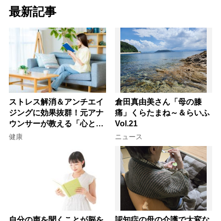
最新記事
ストレス解消＆アンチエイ
倉田真由美さん「母の膝
ジングに効果抜群！元アナ
痛」くらたまね～＆らいふ
ウンサーが教える「心と体
Vol.21
を元気にする音読の習慣」
健康
ニュース
自分の声を聞くことが脳を
認知症の母の介護で大変な