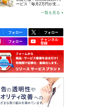
ービス「毎月2万円が支給
される」ケースも【FP解
一覧を見る
説】
フォロー
フォロー
チャンネル
フォロー
登録