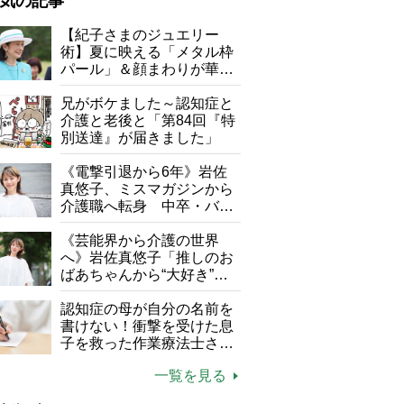
気の記事
が母になつきません
【紀子さまのジュエリー
術】夏に映える「メタル枠
子の遠距離介護サバイバル術
パール」＆顔まわりが華や
がボケました
便利なサービス
ぐ「揺れる一粒」の使い分
け方
兄がボケました～認知症と
防法
介護と老後と「第84回『特
別送達』が届きました」
《電撃引退から6年》岩佐
真悠子、ミスマガジンから
介護職へ転身 中卒・バイ
ト経験ゼロの彼女が見つけ
た“居場所”「社会の役に立
《芸能界から介護の世界
ちながら自分らしくいられ
へ》岩佐真悠子「推しのお
る」
ばあちゃんから“大好き”を
もらえる」理不尽さも吹き
飛ぶ“やりがい”、介護の現
認知症の母が自分の名前を
場は「愛おしい」
書けない！衝撃を受けた息
子を救った作業療法士さん
の言葉
一覧を見る