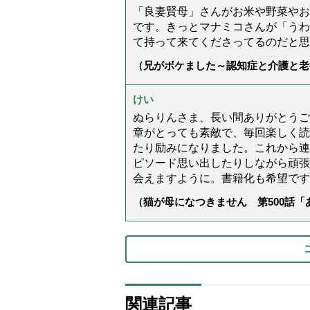
「良妻賢母」さんがお米や野菜やお
です。きっとマナミコさんが「うわ
て持って来てくださってるのだと思
（兄がボケました～認知症と介護と老
た」）
けい
ぬらりんさま、長い間ありがとうご
章がとっても素敵で、毎回楽しく読
たり励みになりました。これから連
ピソード思い出したりしながら頑張
会えますように。書籍化も希望です
（猫が母になつきません 第500話
関連記事