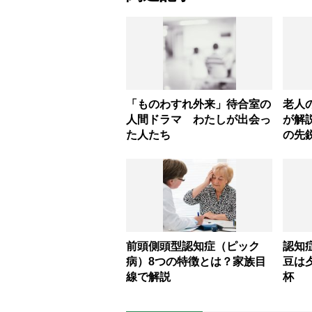
「ものわすれ外来」待合室の
老人
人間ドラマ わたしが出会っ
が解
た人たち
の先
前頭側頭型認知症（ピック
認知
病）8つの特徴とは？家族目
豆は
線で解説
杯