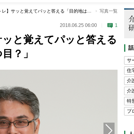
【週刊脳トレ】サッと覚えてパッと答える「目的地はいくつ目？」
写真一覧
2018.06.25 06:00
1
サッと覚えてパッと答える
話
つ目？」
サ
住
介
介
特
プ
公
高