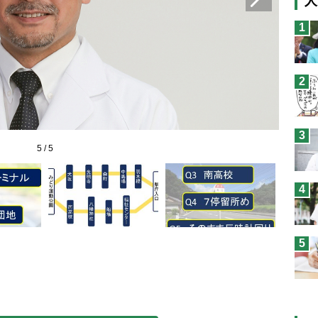
人
猫
1
息
兄
2
予
3
5
/
5
4
5