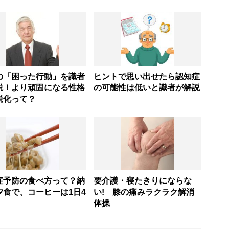
の「困った行動」を識者
ヒントで思い出せたら認知症
説！より頑固になる性格
の可能性は低いと識者が解説
鋭化って？
症予防の食べ方って？納
要介護・寝たきりにならな
夕食で、コーヒーは1日4
い! 膝の痛みラクラク解消
体操