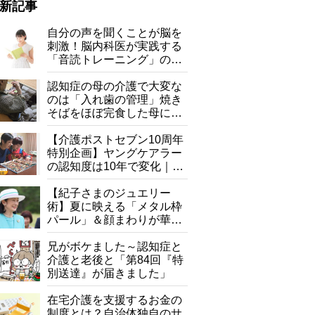
新記事
自分の声を聞くことが脳を
刺激！脳内科医が実践する
「音読トレーニング」の極
意
認知症の母の介護で大変な
のは「入れ歯の管理」焼き
そばをほぼ完食した母に息
子が血の気が引いた理由
【介護ポストセブン10周年
特別企画】ヤングケアラー
の認知度は10年で変化｜流
行語大賞にノミネート、法
律にも明記されたが果たし
【紀子さまのジュエリー
て現在は？
術】夏に映える「メタル枠
パール」＆顔まわりが華や
ぐ「揺れる一粒」の使い分
け方
兄がボケました～認知症と
介護と老後と「第84回『特
別送達』が届きました」
在宅介護を支援するお金の
制度とは？自治体独自のサ