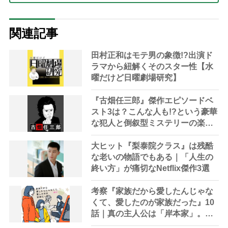
関連記事
田村正和はモテ男の象徴!?出演ド
ラマから紐解くそのスター性【水
曜だけど日曜劇場研究】
『古畑任三郎』傑作エピソードベ
スト3は？こんな人も!?という豪華
な犯人と倒叙型ミステリーの楽し
み方
大ヒット『梨泰院クラス』は残酷
な老いの物語でもある｜「人生の
終い方」が痛切なNetflix傑作3選
考察『家族だから愛したんじゃな
くて、愛したのが家族だった』10
話｜真の主人公は「岸本家」。演
技派俳優・河合優実の誕生を見届