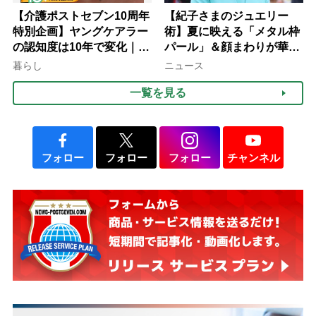
【介護ポストセブン10周年
【紀子さまのジュエリー
特別企画】ヤングケアラー
術】夏に映える「メタル枠
の認知度は10年で変化｜流
パール」＆顔まわりが華や
行語大賞にノミネート、法
ぐ「揺れる一粒」の使い分
暮らし
ニュース
律にも明記されたが果たし
け方
一覧を見る
て現在は？
フォロー
フォロー
フォロー
チャンネル