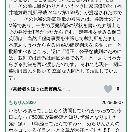
し、その前に目ざわりともいうべき国家賠償訴訟（福
井地方裁判所.平成24年ワ第159号）が提起されたので
す。 その原審の訴訟詐欺の被告とは、弁護士のTと
M等であり、一方の原発訴訟の訴状を書いた弁護士も
その弁護士T等だったからです。 定年後を夢みる樋口
英明は、当然「虚偽事実を主張して裁判所をだまし、
本来ありうべからざる内容の確定判決を取得した」と
批難すべきところ、逆に「適正，公平な裁判のために
は、裁判では虚偽は到底必要である」と ありうべか
らざる判決を言い渡したのです。 それでも現在、樋口
英明は国民を欺いて 立派な人間として活動していま
す。
0
（高齢者を狙った悪質商法・訪
問詐欺の種類と実例9選｜騙され
ないための4つの対策「騙されや
すい人の特徴は？」【社会福祉
ももりん3030
2026-08-07
士解説】）
いろいろあって､しばらく訪問していなかったので､今
日になって500回が最終話と知り､愕然となりました
(@_@;) 10年経ってたんですね･･ ぬらりんさんの
ホッコリするイラストと文章が大好きでした❢❢ 介