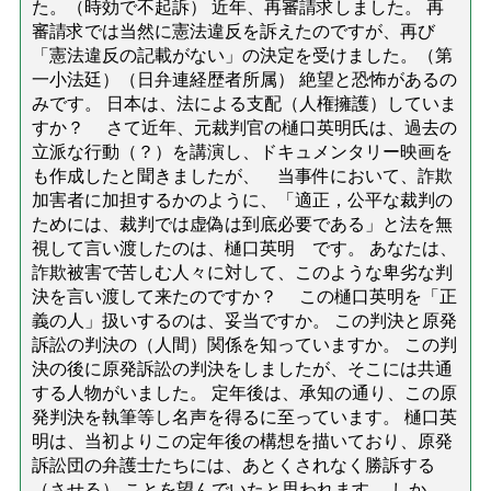
た。（時効で不起訴） 近年、再審請求しました。 再
審請求では当然に憲法違反を訴えたのですが、再び
「憲法違反の記載がない」の決定を受けました。（第
一小法廷）（日弁連経歴者所属） 絶望と恐怖があるの
みです。 日本は、法による支配（人権擁護）していま
すか？ さて近年、元裁判官の樋口英明氏は、過去の
立派な行動（？）を講演し、ドキュメンタリー映画を
も作成したと聞きましたが、 当事件において、詐欺
加害者に加担するかのように、「適正，公平な裁判の
ためには、裁判では虚偽は到底必要である」と法を無
視して言い渡したのは、樋口英明 です。 あなたは、
詐欺被害で苦しむ人々に対して、このような卑劣な判
決を言い渡して来たのですか？ この樋口英明を「正
義の人」扱いするのは、妥当ですか。 この判決と原発
訴訟の判決の（人間）関係を知っていますか。 この判
決の後に原発訴訟の判決をしましたが、そこには共通
する人物がいました。 定年後は、承知の通り、この原
発判決を執筆等し名声を得るに至っています。 樋口英
明は、当初よりこの定年後の構想を描いており、原発
訴訟団の弁護士たちには、あとくされなく勝訴する
（させる） ことを望んでいたと思われます。 しか