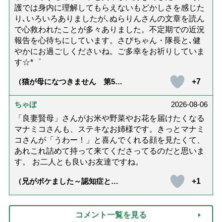
護では身内に理解してもらえないもどかしさを感じた
り､いろいろありましたが､ぬらりんさんの文章を読ん
で心救われたことが多々ありました。不定期での近況
報告を心待ちにしています。さびちゃん・隊長と､健
やかにお過ごしくださいね。ご多幸をお祈りしていま
す☆*゜
+7
（猫が母になつきません 第500
話「ありがとう」【最終話】）
ちゃぼ
2026-08-06
「良妻賢母」さんがお米や野菜やお花を届けたくなる
マナミコさんも、ステキなお姉様です。きっとマナミ
コさんが「うわー！」と喜んでくれる顔を見たくて、
あれこれ詰めて持って来てくださってるのだと思いま
す。 お二人とも良いお友達ですね。
+1
（兄がボケました～認知症と介
護と老後と「第84回『特別送
達』が届きました」）
コメント一覧を見る