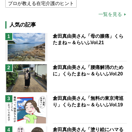
プロが教える在宅介護のヒント
公的介護保険制度
介護食
一覧を見る
高木ブー
ケアマネジャー
人気の記事
猫が母になつきません
倉田真由美さん「母の膝痛」くら
1
たまね～＆らいふVol.21
息子の遠距離介護サバイバル術
兄がボケました
便利なサービス
予防法
倉田真由美さん「腰痛解消のため
2
に」くらたまね～＆らいふVol.20
倉田真由美さん「無料の東京湾巡
3
り」くらたまね～＆らいふVol.19
倉田真由美さん「塗り絵にハマる
4