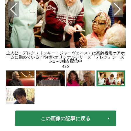
とケ
主人公・デレク（リッキー・ジャーヴェイス）は高齢者用ケアホ
オリ
ームに勤めている／Netflixオリジナルシリーズ『デレク』シーズ
ン1～3独占配信中
4
/
5
この画像の記事に戻る