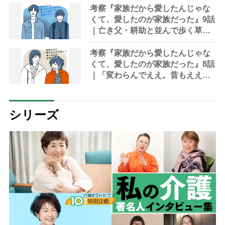
けた幸せ
考察『家族だから愛したんじゃな
くて、愛したのが家族だった』9話
｜亡き父・耕助と並んで歩く草太
「パパ、この道でええ？」
考察『家族だから愛したんじゃな
くて、愛したのが家族だった』8話
｜「変わらんでええ。昔もええ。
今もええ。一生懸命食べて、一生
懸命生きてれば、それでええ」
シリーズ