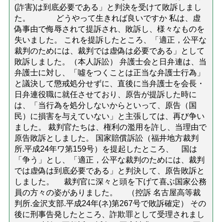
(詐害)は到底必要である」と判決を受けて敗訴しまし
た。 どうやって生きれば良いですか 私は、虚
偽事由で侮辱されて提訴され、敗訴し、様々なものを
失いました。 これを提訴したところ、「適正，公平な
裁判のためには、裁判では虚偽は必要である」として
敗訴しました。（本人訴訟） 弁護士会と日弁連は、当
弁護士に対し、「噓をつくことは正当な弁護士行為」
と議決して懲戒処分せずに、直後に当弁護士を会長・
日弁連役職に就任させており、原告が提訴した時に
は、「当行為を処分しないからといって、原告（国
民）に損害を与えていない」と主張しては、再び争い
ました。 裁判官たちは、権利の濫用を許し、当理由で
原告敗訴としました。 国家賠償訴訟（福井地方裁判
所.平成24年ワ第159号）を提起したところ、 国は
「争う」とし、「適正，公平な裁判のためには、裁判
では虚偽は到底必要である」と判決して、原告敗訴と
しました。 裁判官に深々と頭を下げて喜ぶ国家公務
員の方々の姿がありました。 （控訴 名古屋高等裁
判所.金沢支部.平成24年(ネ)第267号で敗訴確定） その
後に刑事告発したところ、詐欺罪として受理されまし