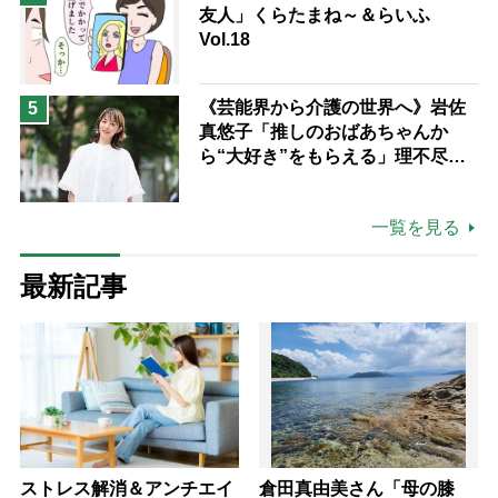
友人」くらたまね～＆らいふ
Vol.18
《芸能界から介護の世界へ》岩佐
5
真悠子「推しのおばあちゃんか
ら“大好き”をもらえる」理不尽さ
も吹き飛ぶ“やりがい”、介護の現
場は「愛おしい」
一覧を見る
最新記事
ストレス解消＆アンチエイ
倉田真由美さん「母の膝