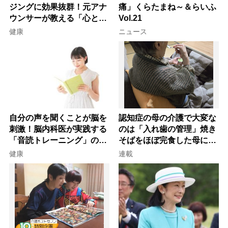
ジングに効果抜群！元アナ
痛」くらたまね～＆らいふ
ウンサーが教える「心と体
Vol.21
を元気にする音読の習慣」
健康
ニュース
自分の声を聞くことが脳を
認知症の母の介護で大変な
刺激！脳内科医が実践する
のは「入れ歯の管理」焼き
「音読トレーニング」の極
そばをほぼ完食した母に息
意
子が血の気が引いた理由
健康
連載