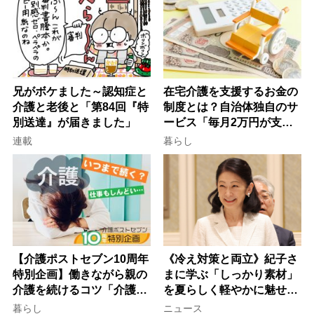
て現在は？
兄がボケました～認知症と
在宅介護を支援するお金の
介護と老後と「第84回『特
制度とは？自治体独自のサ
別送達』が届きました」
ービス「毎月2万円が支給
される」ケースも【FP解
連載
暮らし
説】
【介護ポストセブン10周年
《冷え対策と両立》紀子さ
特別企画】働きながら親の
まに学ぶ「しっかり素材」
介護を続けるコツ「介護は
を夏らしく軽やかに魅せる
10年以上続くことも…3つ
3つの着こなし法則
暮らし
ニュース