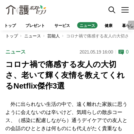
トップ
プレゼント
サービス
ニュース
健康
暮らし
トップ
ニュース
芸能人
コロナ禍で痛感する友人の大切さ、老い
ニュース
0
2021.05.19 16:00
コロナ禍で痛感する友人の大切
さ、老いて輝く友情を教えてくれ
るNetflix傑作3選
外に出られない生活の中で、遠く離れた家族に思う
ように会えないのは辛いけど、気晴らしの散歩コー
ス、（感染に配慮しながら）通うデイケアでの友人と
の会話のひとときは何ものにも代えがたく貴重なも