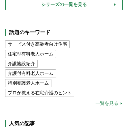
シリーズの一覧を見る
話題のキーワード
サービス付き高齢者向け住宅
住宅型有料老人ホーム
介護施設紹介
介護付有料老人ホーム
特別養護老人ホーム
プロが教える在宅介護のヒント
公的介護保険制度
介護食
一覧を見る
高木ブー
ケアマネジャー
猫が母になつきません
人気の記事