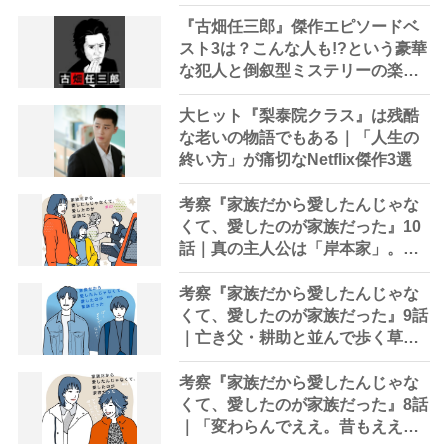
『古畑任三郎』傑作エピソードベ
スト3は？こんな人も!?という豪華
な犯人と倒叙型ミステリーの楽し
み方
大ヒット『梨泰院クラス』は残酷
な老いの物語でもある｜「人生の
終い方」が痛切なNetflix傑作3選
考察『家族だから愛したんじゃな
くて、愛したのが家族だった』10
話｜真の主人公は「岸本家」。演
技派俳優・河合優実の誕生を見届
けた幸せ
考察『家族だから愛したんじゃな
くて、愛したのが家族だった』9話
｜亡き父・耕助と並んで歩く草太
「パパ、この道でええ？」
考察『家族だから愛したんじゃな
くて、愛したのが家族だった』8話
｜「変わらんでええ。昔もええ。