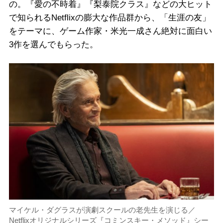
の。『愛の不時着』『梨泰院クラス』などの大ヒット
で知られるNetflixの膨大な作品群から、「生涯の友」
をテーマに、ゲーム作家・米光一成さん絶対に面白い
3作を選んでもらった。
マイケル・ダグラスが演劇スクールの老先生を演じる／
Netflixオリジナルシリーズ『コミンスキー・メソッド』シー