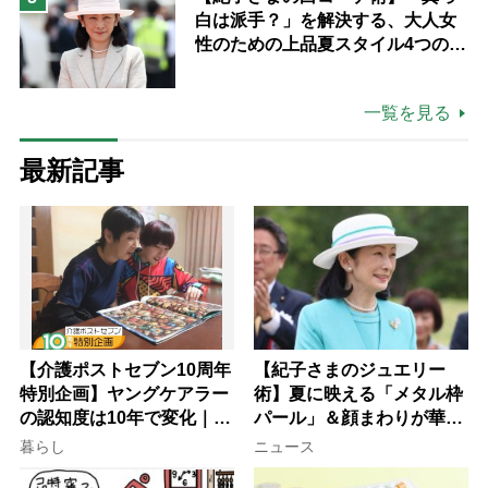
白は派手？」を解決する、大人女
性のための上品夏スタイル4つのコ
ツ
一覧を見る
最新記事
【介護ポストセブン10周年
【紀子さまのジュエリー
特別企画】ヤングケアラー
術】夏に映える「メタル枠
の認知度は10年で変化｜流
パール」＆顔まわりが華や
行語大賞にノミネート、法
ぐ「揺れる一粒」の使い分
暮らし
ニュース
律にも明記されたが果たし
け方