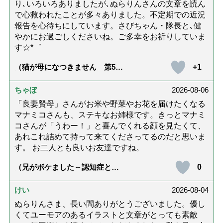
り､いろいろありましたが､ぬらりんさんの文章を読ん
で心救われたことが多々ありました。不定期での近況
報告を心待ちにしています。さびちゃん・隊長と､健
やかにお過ごしくださいね。ご多幸をお祈りしていま
す☆*゜
+1
（猫が母になつきません 第500
話「ありがとう」【最終話】）
ちゃぼ
2026-08-06
「良妻賢母」さんがお米や野菜やお花を届けたくなる
マナミコさんも、ステキなお姉様です。きっとマナミ
コさんが「うわー！」と喜んでくれる顔を見たくて、
あれこれ詰めて持って来てくださってるのだと思いま
す。 お二人とも良いお友達ですね。
0
（兄がボケました～認知症と介
護と老後と「第84回『特別送
達』が届きました」）
けい
2026-08-04
ぬらりんさま、長い間ありがとうございました。優し
くてユーモアのあるイラストと文章がとっても素敵