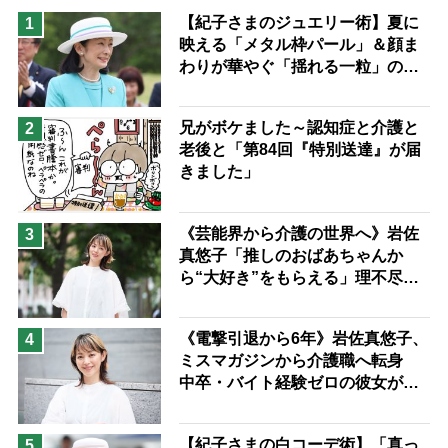
息子の遠距離介護サバイバル術
【紀子さまのジュエリー術】夏に
1
映える「メタル枠パール」＆顔ま
兄がボケました
便利なサービス
わりが華やぐ「揺れる一粒」の使
予防法
い分け方
兄がボケました～認知症と介護と
2
老後と「第84回『特別送達』が届
きました」
《芸能界から介護の世界へ》岩佐
3
真悠子「推しのおばあちゃんか
ら“大好き”をもらえる」理不尽さ
も吹き飛ぶ“やりがい”、介護の現
場は「愛おしい」
《電撃引退から6年》岩佐真悠子、
4
ミスマガジンから介護職へ転身
中卒・バイト経験ゼロの彼女が見
つけた“居場所”「社会の役に立ち
ながら自分らしくいられる」
【紀子さまの白コーデ術】「真っ
5