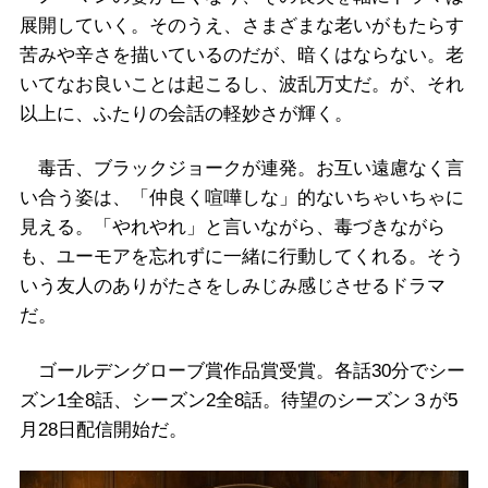
展開していく。そのうえ、さまざまな老いがもたらす
苦みや辛さを描いているのだが、暗くはならない。老
いてなお良いことは起こるし、波乱万丈だ。が、それ
以上に、ふたりの会話の軽妙さが輝く。
毒舌、ブラックジョークが連発。お互い遠慮なく言
い合う姿は、「仲良く喧嘩しな」的ないちゃいちゃに
見える。「やれやれ」と言いながら、毒づきながら
も、ユーモアを忘れずに一緒に行動してくれる。そう
いう友人のありがたさをしみじみ感じさせるドラマ
だ。
ゴールデングローブ賞作品賞受賞。各話30分でシー
ズン1全8話、シーズン2全8話。待望のシーズン３が5
月28日配信開始だ。