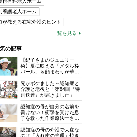
護付有料老人ホーム
別養護老人ホーム
ロが教える在宅介護のヒント
的介護保険制度
介護食
一覧を見る
木ブー
ケアマネジャー
気の記事
が母になつきません
【紀子さまのジュエリー
子の遠距離介護サバイバル術
術】夏に映える「メタル枠
パール」＆顔まわりが華や
がボケました
便利なサービス
ぐ「揺れる一粒」の使い分
け方
兄がボケました～認知症と
防法
介護と老後と「第84回『特
別送達』が届きました」
認知症の母が自分の名前を
書けない！衝撃を受けた息
子を救った作業療法士さん
の言葉
認知症の母の介護で大変な
のは「入れ歯の管理」焼き