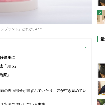
5
インプラント」どれがいい？
最
保険適用に
「3DS」
治療」
る歯の表面部分が黒ずんでいたり、穴が空き始めてい
象牙質まで進行している虫歯。