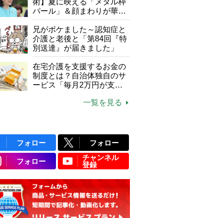
て現在は？
術】夏に映える「メタル枠
パール」＆顔まわりが華や
ぐ「揺れる一粒」の使い分
け方
兄がボケました～認知症と
介護と老後と「第84回『特
別送達』が届きました」
在宅介護を支援するお金の
制度とは？自治体独自のサ
ービス「毎月2万円が支給
される」ケースも【FP解
一覧を見る
説】
フォロー
フォロー
チャンネル
フォロー
登録