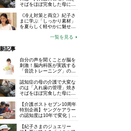
そばをほぼ完食した母に息
子が血の気が引いた理由
《冷え対策と両立》紀子さ
まに学ぶ「しっかり素材」
を夏らしく軽やかに魅せる
3つの着こなし法則
一覧を見る
新記事
自分の声を聞くことが脳を
刺激！脳内科医が実践する
「音読トレーニング」の極
意
認知症の母の介護で大変な
のは「入れ歯の管理」焼き
そばをほぼ完食した母に息
子が血の気が引いた理由
【介護ポストセブン10周年
特別企画】ヤングケアラー
の認知度は10年で変化｜流
行語大賞にノミネート、法
律にも明記されたが果たし
【紀子さまのジュエリー