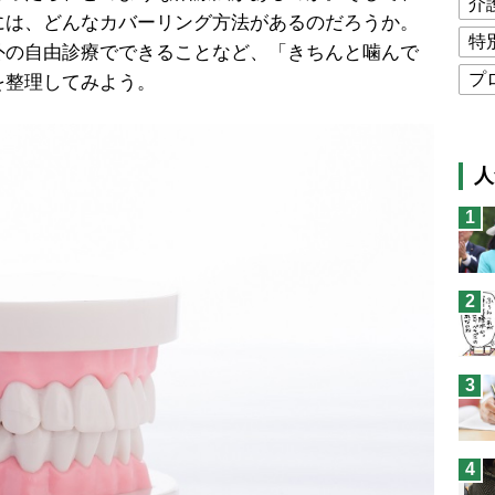
介
には、どんなカバーリング方法があるのだろうか。
特
外の自由診療でできることなど、「きちんと噛んで
プ
を整理してみよう。
公
高
人
猫
1
息
兄
2
予
3
4