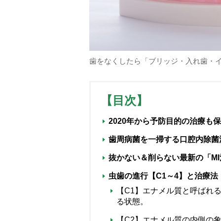
歯をなくしたら「ブリッジ・入れ歯・
【目次】
2020年から予防目的の治療も
歯周病菌を一掃する口腔内除菌法
抜かない＆削らない最新の「MI
虫歯の進行【C1～4】と治療法
【C1】エナメル質と呼ばれ
る状態。
【C2】エナメル質の内側の