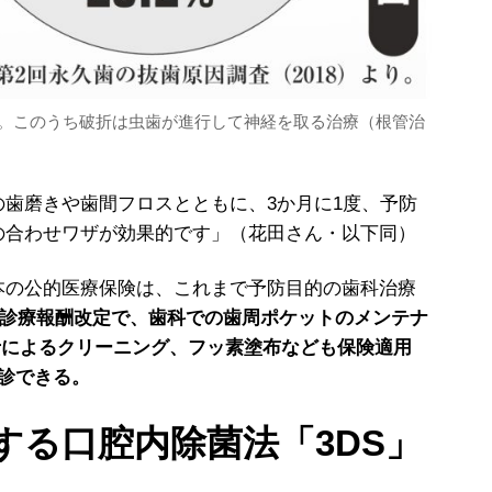
る。このうち破折は虫歯が進行して神経を取る治療（根管治
歯磨きや歯間フロスとともに、3か月に1度、予防
の合わせワザが効果的です」（花田さん・以下同）
の公的医療保険は、これまで予防目的の歯科治療
月の診療報酬改定で、歯科での歯周ポケットのメンテナ
士によるクリーニング、フッ素塗布なども保険適用
受診できる。
する口腔内除菌法「3DS」