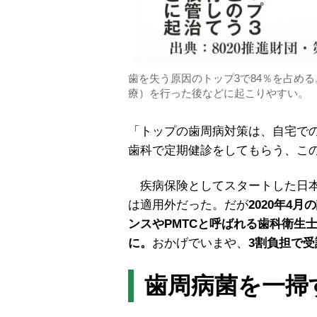
歯を失う原因のトップ3で84％を占め
療）を行った後などに起こりやすい。
「トップの歯周病対策は、自宅での
歯科で定期健診をしてもらう、こ
疾病保険としてスタートした日本
は適用外だった。だが
2020年4
ンスやPMTCと呼ばれる歯科衛生
に。
おかげでいまや、
3割負担で
歯周病菌を一掃