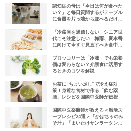
認知症の母は「今日は何が食べた
い？」と毎日質問するがテーブル
に食器を片っ端から並べるだけ―
困った息子の対処法とものがない
現在の台所の意味
「冷蔵庫を過信しない」シニア世
代こそ注意したい 梅雨、夏本番
に向けて今すぐ見直すべき食中毒
対策を家事アドバイザーが指南
ブロッコリーは「冷凍」でも栄養
価は変わらない？介護食に活用す
るときのコツを解説
お茶に“ちょい足し”で冷え症対
策！身近な食材で作る「飲む薬
膳」レシピを国際中医師が伝授
国際中医薬膳師が教える＜温活ス
ープレシピ24選＞「かぼちゃのみ
そ汁」「まいたけサンラータン」
で冷え対策