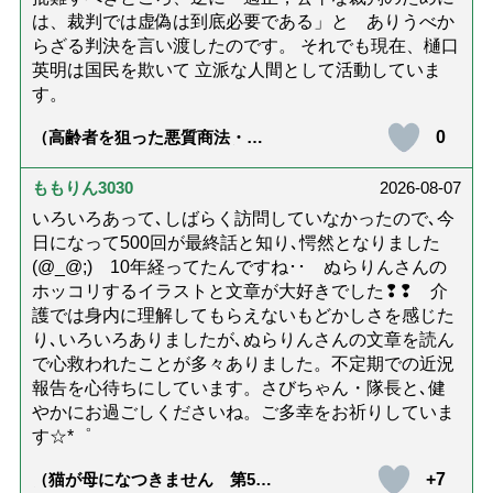
は、裁判では虚偽は到底必要である」と ありうべか
らざる判決を言い渡したのです。 それでも現在、樋口
英明は国民を欺いて 立派な人間として活動していま
す。
0
（高齢者を狙った悪質商法・訪
問詐欺の種類と実例9選｜騙され
ないための4つの対策「騙されや
すい人の特徴は？」【社会福祉
ももりん3030
2026-08-07
士解説】）
いろいろあって､しばらく訪問していなかったので､今
日になって500回が最終話と知り､愕然となりました
(@_@;) 10年経ってたんですね･･ ぬらりんさんの
ホッコリするイラストと文章が大好きでした❢❢ 介
護では身内に理解してもらえないもどかしさを感じた
り､いろいろありましたが､ぬらりんさんの文章を読ん
で心救われたことが多々ありました。不定期での近況
報告を心待ちにしています。さびちゃん・隊長と､健
やかにお過ごしくださいね。ご多幸をお祈りしていま
す☆*゜
+7
（猫が母になつきません 第500