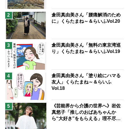
兄がボケました
便利なサービス
予防法
倉田真由美さん「腰痛解消のため
2
に」くらたまね～＆らいふVol.20
倉田真由美さん「無料の東京湾巡
3
り」くらたまね～＆らいふVol.19
倉田真由美さん「塗り絵にハマる
4
友人」くらたまね～＆らいふ
Vol.18
《芸能界から介護の世界へ》岩佐
5
真悠子「推しのおばあちゃんか
ら“大好き”をもらえる」理不尽さ
も吹き飛ぶ“やりがい”、介護の現