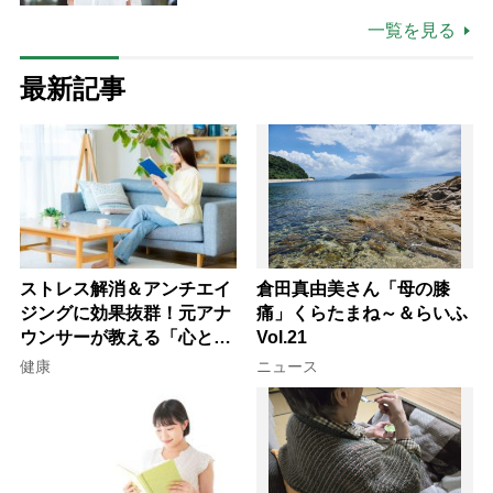
場は「愛おしい」
一覧を見る
最新記事
ストレス解消＆アンチエイ
倉田真由美さん「母の膝
ジングに効果抜群！元アナ
痛」くらたまね～＆らいふ
ウンサーが教える「心と体
Vol.21
を元気にする音読の習慣」
健康
ニュース