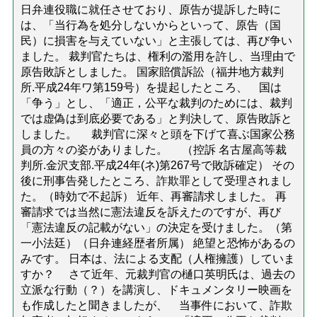
日弁連役職に就任させており、原告が提訴した時に
は、「当行為を処分しないからといって、原告（国
民）に損害を与えていない」と主張しては、再び争い
ました。 裁判官たちは、権利の濫用を許し、当理由で
原告敗訴としました。 国家賠償訴訟（福井地方裁判
所.平成24年ワ第159号）を提起したところ、 国は
「争う」とし、「適正，公平な裁判のためには、裁判
では虚偽は到底必要である」と判決して、原告敗訴と
しました。 裁判官に深々と頭を下げて喜ぶ国家公務
員の方々の姿がありました。 （控訴 名古屋高等裁
判所.金沢支部.平成24年(ネ)第267号で敗訴確定） その
後に刑事告発したところ、詐欺罪として受理されまし
た。（時効で不起訴） 近年、再審請求しました。 再
審請求では当然に憲法違反を訴えたのですが、再び
「憲法違反の記載がない」の決定を受けました。（第
一小法廷）（日弁連経歴者所属） 絶望と恐怖があるの
みです。 日本は、法による支配（人権擁護）していま
すか？ さて近年、元裁判官の樋口英明氏は、過去の
立派な行動（？）を講演し、ドキュメンタリー映画を
も作成したと聞きましたが、 当事件において、詐欺