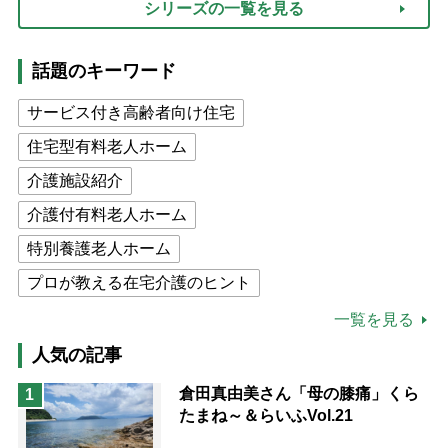
シリーズの一覧を見る
話題のキーワード
サービス付き高齢者向け住宅
住宅型有料老人ホーム
介護施設紹介
介護付有料老人ホーム
特別養護老人ホーム
プロが教える在宅介護のヒント
公的介護保険制度
介護食
一覧を見る
高木ブー
ケアマネジャー
人気の記事
猫が母になつきません
倉田真由美さん「母の膝痛」くら
1
たまね～＆らいふVol.21
息子の遠距離介護サバイバル術