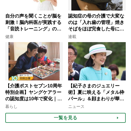
自分の声を聞くことが脳を
認知症の母の介護で大変な
刺激！脳内科医が実践する
のは「入れ歯の管理」焼き
「音読トレーニング」の極
そばをほぼ完食した母に息
意
子が血の気が引いた理由
健康
連載
【介護ポストセブン10周年
【紀子さまのジュエリー
特別企画】ヤングケアラー
術】夏に映える「メタル枠
の認知度は10年で変化｜流
パール」＆顔まわりが華や
行語大賞にノミネート、法
ぐ「揺れる一粒」の使い分
暮らし
ニュース
律にも明記されたが果たし
け方
一覧を見る
て現在は？