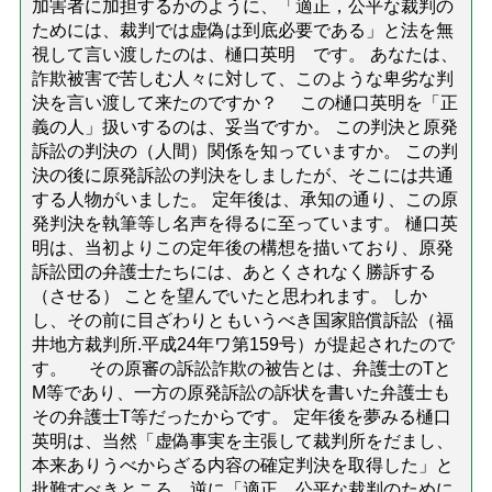
加害者に加担するかのように、「適正，公平な裁判の
ためには、裁判では虚偽は到底必要である」と法を無
視して言い渡したのは、樋口英明 です。 あなたは、
詐欺被害で苦しむ人々に対して、このような卑劣な判
決を言い渡して来たのですか？ この樋口英明を「正
義の人」扱いするのは、妥当ですか。 この判決と原発
訴訟の判決の（人間）関係を知っていますか。 この判
決の後に原発訴訟の判決をしましたが、そこには共通
する人物がいました。 定年後は、承知の通り、この原
発判決を執筆等し名声を得るに至っています。 樋口英
明は、当初よりこの定年後の構想を描いており、原発
訴訟団の弁護士たちには、あとくされなく勝訴する
（させる） ことを望んでいたと思われます。 しか
し、その前に目ざわりともいうべき国家賠償訴訟（福
井地方裁判所.平成24年ワ第159号）が提起されたので
す。 その原審の訴訟詐欺の被告とは、弁護士のTと
M等であり、一方の原発訴訟の訴状を書いた弁護士も
その弁護士T等だったからです。 定年後を夢みる樋口
英明は、当然「虚偽事実を主張して裁判所をだまし、
本来ありうべからざる内容の確定判決を取得した」と
批難すべきところ、逆に「適正，公平な裁判のために