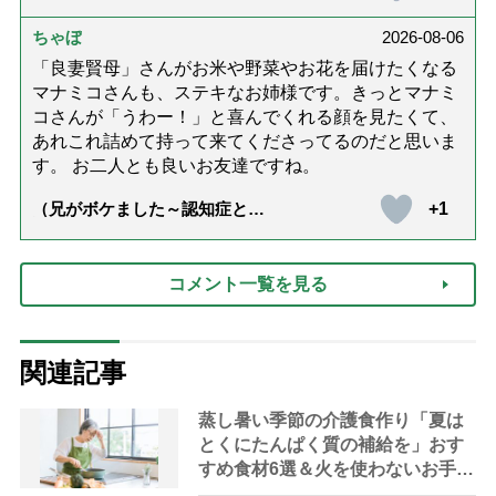
話「ありがとう」【最終話】）
ちゃぼ
2026-08-06
「良妻賢母」さんがお米や野菜やお花を届けたくなる
マナミコさんも、ステキなお姉様です。きっとマナミ
コさんが「うわー！」と喜んでくれる顔を見たくて、
あれこれ詰めて持って来てくださってるのだと思いま
す。 お二人とも良いお友達ですね。
+1
（兄がボケました～認知症と介
護と老後と「第84回『特別送
達』が届きました」）
コメント一覧を見る
関連記事
蒸し暑い季節の介護食作り「夏は
とくにたんぱく質の補給を」おす
すめ食材6選＆火を使わないお手軽
レシピ3選【管理栄養士提案】